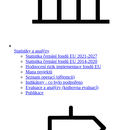
Statistiky a analýzy
Statistika čerpání fondů EU 2021-2027
Statistika čerpání fondů EU 2014-2020
Hodnocení rizik implementace fondů EU
Mapa projektů
Seznam operací (příjemců)
Indikátory - co bylo podpořeno
Evaluace a analýzy (knihovna evaluací)
Publikace