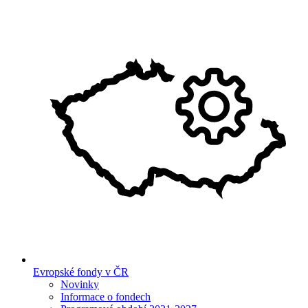
Evropské fondy v ČR
Novinky
Informace o fondech