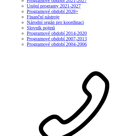
Programové období 2021-2027
Unijní programy 2021-2027
Programové období 2028+
Finanční nástroje
Národní orgán pro koordinaci
Slovník pojmů
Programové období 2014-2020
Programové období 2007-2013
Programové období 2004-2006