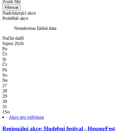
Zrušit filtr
Filtrovat
Nadcházející akce
Proběhlé akce
Nenalezena žádná data
Načíst další
Srpen
2026
Po
Út
St
Čt
Pá
So
Ne
27
28
29
30
31
1
So
Akce pro veřejnost
Regionální akce: Hudební festival - HoumrFest