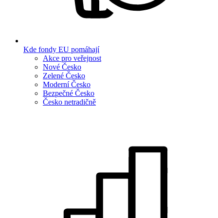
Kde fondy EU pomáhají
Akce pro veřejnost
Nové Česko
Zelené Česko
Moderní Česko
Bezpečné Česko
Česko netradičně