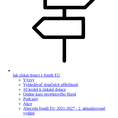
Jak získat dotaci z fondů EU
Výzvy
Vyhledávač dotačních příležitostí
10 kroků k získání dotace
Online kurz projektového řízení
Podcasty
Akce
Abeceda fondů EU 2021-2027 - 2. aktualizované
vydání