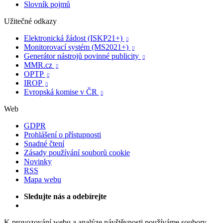
Slovník pojmů
Užitečné odkazy
Elektronická žádost (ISKP21+)

Monitorovací systém (MS2021+)

Generátor nástrojů povinné publicity

MMR.cz

OPTP

IROP

Evropská komise v ČR

Web
GDPR
Prohlášení o přístupnosti
Snadné čtení
Zásady používání souborů cookie
Novinky
RSS
Mapa webu
Sledujte nás a odebírejte
K provozování webu a analýze návštěvnosti používáme soubory