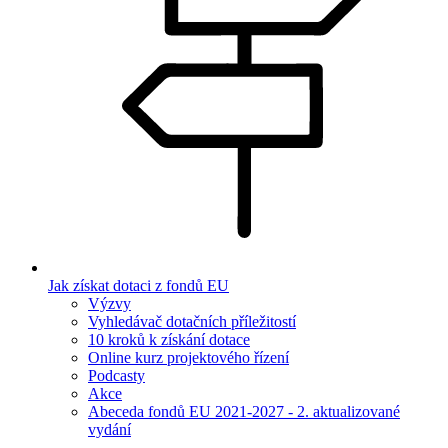
Jak získat dotaci z fondů EU
Výzvy
Vyhledávač dotačních příležitostí
10 kroků k získání dotace
Online kurz projektového řízení
Podcasty
Akce
Abeceda fondů EU 2021-2027 - 2. aktualizované
vydání