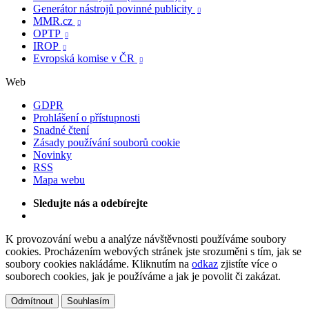
Generátor nástrojů povinné publicity

MMR.cz

OPTP

IROP

Evropská komise v ČR

Web
GDPR
Prohlášení o přístupnosti
Snadné čtení
Zásady používání souborů cookie
Novinky
RSS
Mapa webu
Sledujte nás a odebírejte
K provozování webu a analýze návštěvnosti používáme soubory
cookies. Procházením webových stránek jste srozuměni s tím, jak se
soubory cookies nakládáme. Kliknutím na
odkaz
zjistíte více o
souborech cookies, jak je používáme a jak je povolit či zakázat.
Odmítnout
Souhlasím