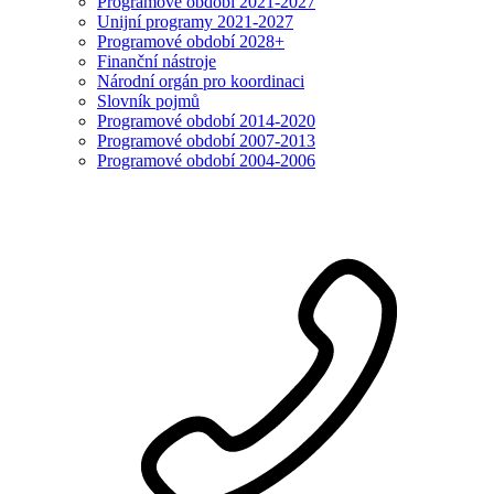
Programové období 2021-2027
Unijní programy 2021-2027
Programové období 2028+
Finanční nástroje
Národní orgán pro koordinaci
Slovník pojmů
Programové období 2014-2020
Programové období 2007-2013
Programové období 2004-2006