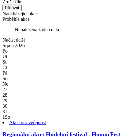
Zrušit filtr
Filtrovat
Nadcházející akce
Proběhlé akce
Nenalezena žádná data
Načíst další
Srpen
2026
Po
Út
St
Čt
Pá
So
Ne
27
28
29
30
31
1
So
Akce pro veřejnost
Regionální akce: Hudební festival - HoumrFest