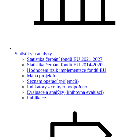
Statistiky a analýzy
Statistika čerpání fondů EU 2021-2027
Statistika čerpání fondů EU 2014-2020
Hodnocení rizik implementace fondů EU
Mapa projektů
Seznam operací (příjemců)
Indikátory - co bylo podpořeno
Evaluace a analýzy (knihovna evaluací)
Publikace