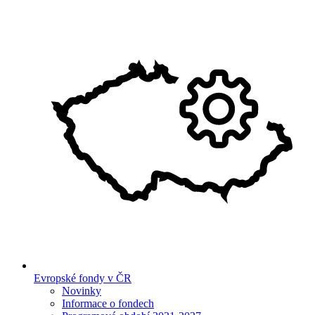
Evropské fondy v ČR
Novinky
Informace o fondech