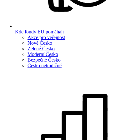
Kde fondy EU pomáhají
Akce pro veřejnost
Nové Česko
Zelené Česko
Moderní Česko
Bezpečné Česko
Česko netradičně