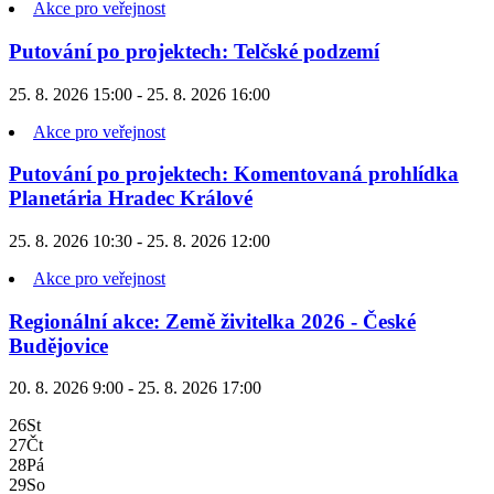
Akce pro veřejnost
Putování po projektech: Telčské podzemí
25. 8. 2026 15:00 - 25. 8. 2026 16:00
Akce pro veřejnost
Putování po projektech: Komentovaná prohlídka
Planetária Hradec Králové
25. 8. 2026 10:30 - 25. 8. 2026 12:00
Akce pro veřejnost
Regionální akce: Země živitelka 2026 - České
Budějovice
20. 8. 2026 9:00 - 25. 8. 2026 17:00
26
St
27
Čt
28
Pá
29
So