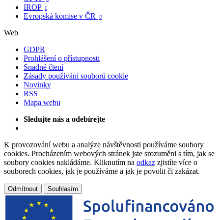
IROP

Evropská komise v ČR

Web
GDPR
Prohlášení o přístupnosti
Snadné čtení
Zásady používání souborů cookie
Novinky
RSS
Mapa webu
Sledujte nás a odebírejte
K provozování webu a analýze návštěvnosti používáme soubory
cookies. Procházením webových stránek jste srozuměni s tím, jak se
soubory cookies nakládáme. Kliknutím na
odkaz
zjistíte více o
souborech cookies, jak je používáme a jak je povolit či zakázat.
Odmítnout
Souhlasím