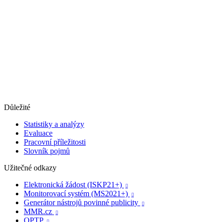
Důležité
Statistiky a analýzy
Evaluace
Pracovní příležitosti
Slovník pojmů
Užitečné odkazy
Elektronická žádost (ISKP21+)

Monitorovací systém (MS2021+)

Generátor nástrojů povinné publicity

MMR.cz

OPTP
