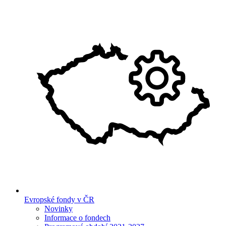
Evropské fondy v ČR
Novinky
Informace o fondech