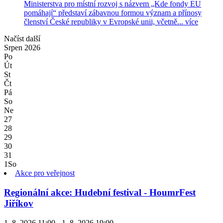
Ministerstva pro místní rozvoj s názvem „Kde fondy EU
pomáhají“ představí zábavnou formou význam a přínosy
členství České republiky v Evropské unii, včetně...
více
Načíst další
Srpen
2026
Po
Út
St
Čt
Pá
So
Ne
27
28
29
30
31
1
So
Akce pro veřejnost
Regionální akce: Hudební festival - HoumrFest
Jiříkov
1. 8. 2026 11:00 - 1. 8. 2026 19:00