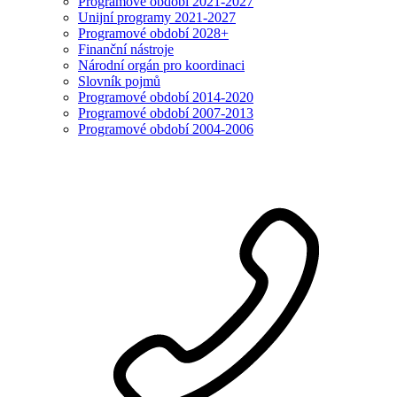
Programové období 2021-2027
Unijní programy 2021-2027
Programové období 2028+
Finanční nástroje
Národní orgán pro koordinaci
Slovník pojmů
Programové období 2014-2020
Programové období 2007-2013
Programové období 2004-2006