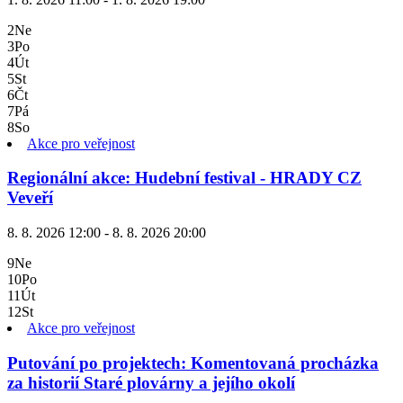
2
Ne
3
Po
4
Út
5
St
6
Čt
7
Pá
8
So
Akce pro veřejnost
Regionální akce: Hudební festival - HRADY CZ
Veveří
8. 8. 2026 12:00 - 8. 8. 2026 20:00
9
Ne
10
Po
11
Út
12
St
Akce pro veřejnost
Putování po projektech: Komentovaná procházka
za historií Staré plovárny a jejího okolí