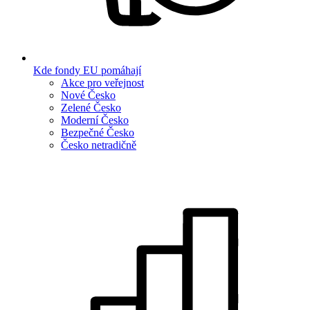
Kde fondy EU pomáhají
Akce pro veřejnost
Nové Česko
Zelené Česko
Moderní Česko
Bezpečné Česko
Česko netradičně