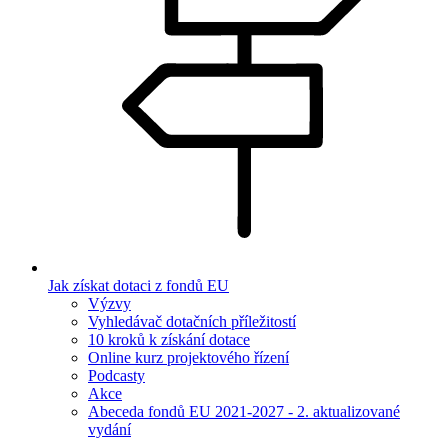
Jak získat dotaci z fondů EU
Výzvy
Vyhledávač dotačních příležitostí
10 kroků k získání dotace
Online kurz projektového řízení
Podcasty
Akce
Abeceda fondů EU 2021-2027 - 2. aktualizované
vydání