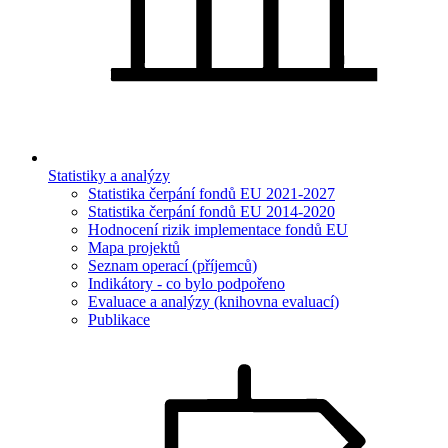
Statistiky a analýzy
Statistika čerpání fondů EU 2021-2027
Statistika čerpání fondů EU 2014-2020
Hodnocení rizik implementace fondů EU
Mapa projektů
Seznam operací (příjemců)
Indikátory - co bylo podpořeno
Evaluace a analýzy (knihovna evaluací)
Publikace