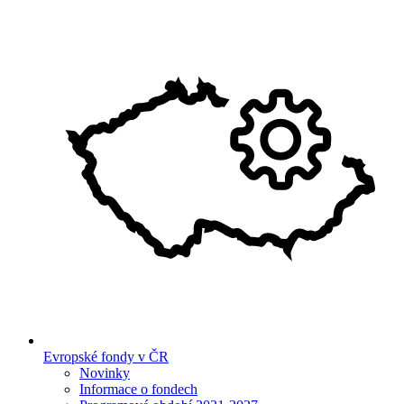
Evropské fondy v ČR
Novinky
Informace o fondech