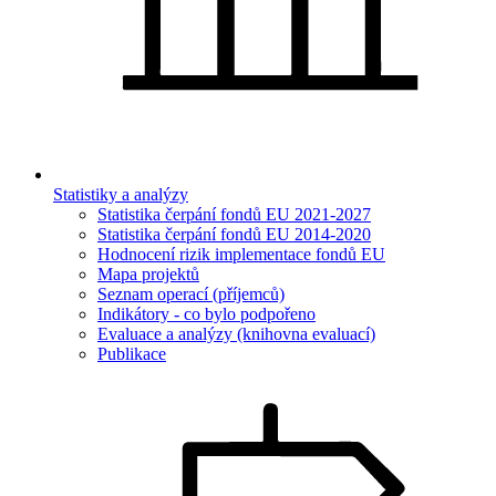
Statistiky a analýzy
Statistika čerpání fondů EU 2021-2027
Statistika čerpání fondů EU 2014-2020
Hodnocení rizik implementace fondů EU
Mapa projektů
Seznam operací (příjemců)
Indikátory - co bylo podpořeno
Evaluace a analýzy (knihovna evaluací)
Publikace