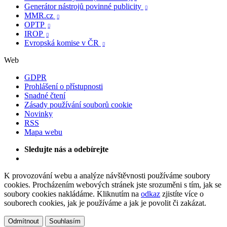
Generátor nástrojů povinné publicity

MMR.cz

OPTP

IROP

Evropská komise v ČR

Web
GDPR
Prohlášení o přístupnosti
Snadné čtení
Zásady používání souborů cookie
Novinky
RSS
Mapa webu
Sledujte nás a odebírejte
K provozování webu a analýze návštěvnosti používáme soubory
cookies. Procházením webových stránek jste srozuměni s tím, jak se
soubory cookies nakládáme. Kliknutím na
odkaz
zjistíte více o
souborech cookies, jak je používáme a jak je povolit či zakázat.
Odmítnout
Souhlasím