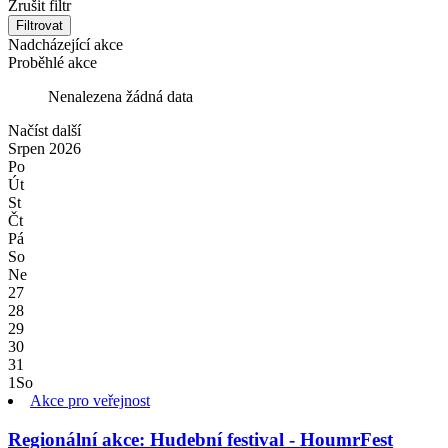
Zrušit filtr
Filtrovat
Nadcházející akce
Proběhlé akce
Nenalezena žádná data
Načíst další
Srpen
2026
Po
Út
St
Čt
Pá
So
Ne
27
28
29
30
31
1
So
Akce pro veřejnost
Regionální akce: Hudební festival - HoumrFest