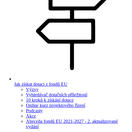
Jak získat dotaci z fondů EU
Výzvy
Vyhledávač dotačních příležitostí
10 kroků k získání dotace
Online kurz projektového řízení
Podcasty
Akce
Abeceda fondů EU 2021-2027 - 2. aktualizované
vydání