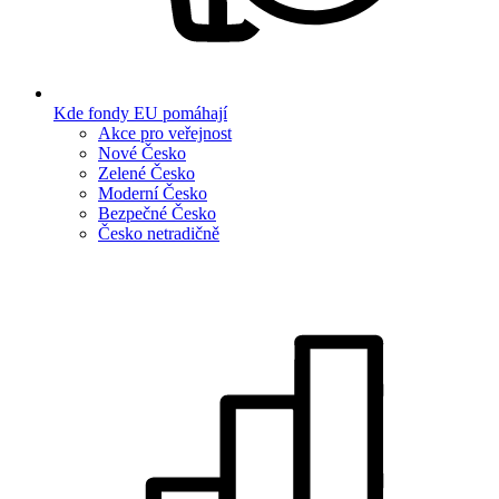
Kde fondy EU pomáhají
Akce pro veřejnost
Nové Česko
Zelené Česko
Moderní Česko
Bezpečné Česko
Česko netradičně