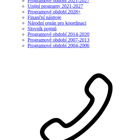
Programové období 2021-2027
Unijní programy 2021-2027
Programové období 2028+
Finanční nástroje
Národní orgán pro koordinaci
Slovník pojmů
Programové období 2014-2020
Programové období 2007-2013
Programové období 2004-2006