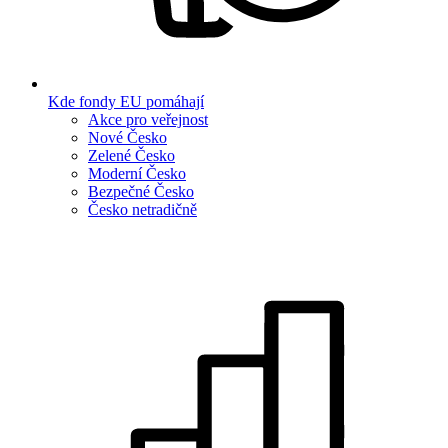
Kde fondy EU pomáhají
Akce pro veřejnost
Nové Česko
Zelené Česko
Moderní Česko
Bezpečné Česko
Česko netradičně