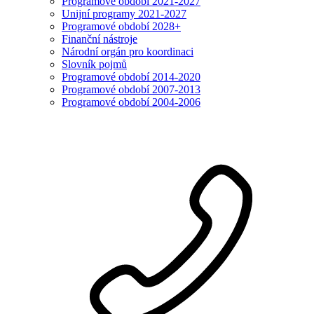
Programové období 2021-2027
Unijní programy 2021-2027
Programové období 2028+
Finanční nástroje
Národní orgán pro koordinaci
Slovník pojmů
Programové období 2014-2020
Programové období 2007-2013
Programové období 2004-2006