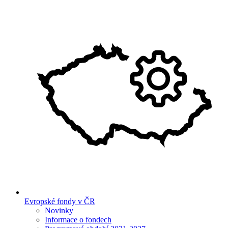
Evropské fondy v ČR
Novinky
Informace o fondech