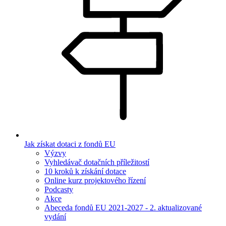
Jak získat dotaci z fondů EU
Výzvy
Vyhledávač dotačních příležitostí
10 kroků k získání dotace
Online kurz projektového řízení
Podcasty
Akce
Abeceda fondů EU 2021-2027 - 2. aktualizované
vydání