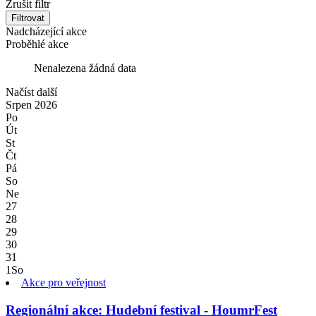
Zrušit filtr
Filtrovat
Nadcházející akce
Proběhlé akce
Nenalezena žádná data
Načíst další
Srpen
2026
Po
Út
St
Čt
Pá
So
Ne
27
28
29
30
31
1
So
Akce pro veřejnost
Regionální akce: Hudební festival - HoumrFest