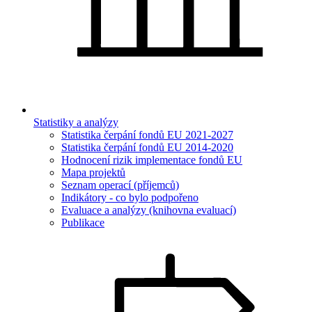
Statistiky a analýzy
Statistika čerpání fondů EU 2021-2027
Statistika čerpání fondů EU 2014-2020
Hodnocení rizik implementace fondů EU
Mapa projektů
Seznam operací (příjemců)
Indikátory - co bylo podpořeno
Evaluace a analýzy (knihovna evaluací)
Publikace