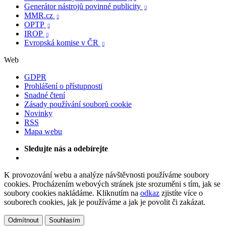
Generátor nástrojů povinné publicity

MMR.cz

OPTP

IROP

Evropská komise v ČR

Web
GDPR
Prohlášení o přístupnosti
Snadné čtení
Zásady používání souborů cookie
Novinky
RSS
Mapa webu
Sledujte nás a odebírejte
K provozování webu a analýze návštěvnosti používáme soubory
cookies. Procházením webových stránek jste srozuměni s tím, jak se
soubory cookies nakládáme. Kliknutím na
odkaz
zjistíte více o
souborech cookies, jak je používáme a jak je povolit či zakázat.
Odmítnout
Souhlasím