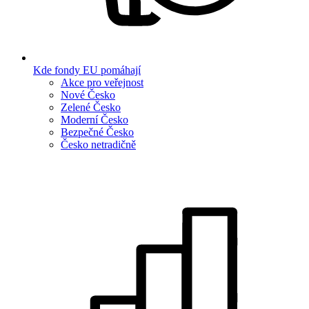
Kde fondy EU pomáhají
Akce pro veřejnost
Nové Česko
Zelené Česko
Moderní Česko
Bezpečné Česko
Česko netradičně