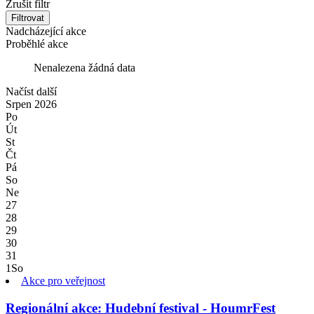
Zrušit filtr
Filtrovat
Nadcházející akce
Proběhlé akce
Nenalezena žádná data
Načíst další
Srpen
2026
Po
Út
St
Čt
Pá
So
Ne
27
28
29
30
31
1
So
Akce pro veřejnost
Regionální akce: Hudební festival - HoumrFest