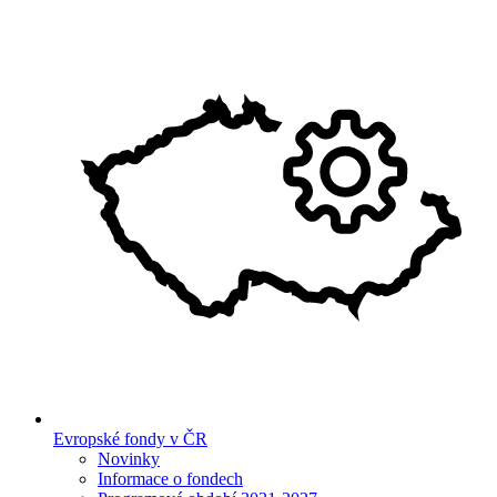
Evropské fondy v ČR
Novinky
Informace o fondech