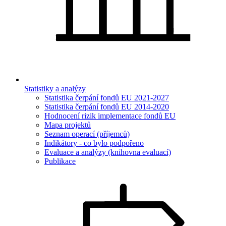
Statistiky a analýzy
Statistika čerpání fondů EU 2021-2027
Statistika čerpání fondů EU 2014-2020
Hodnocení rizik implementace fondů EU
Mapa projektů
Seznam operací (příjemců)
Indikátory - co bylo podpořeno
Evaluace a analýzy (knihovna evaluací)
Publikace