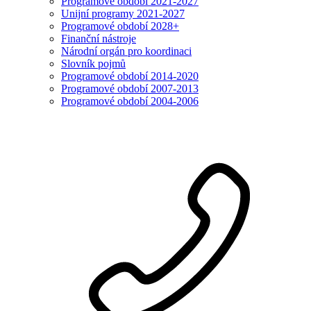
Programové období 2021-2027
Unijní programy 2021-2027
Programové období 2028+
Finanční nástroje
Národní orgán pro koordinaci
Slovník pojmů
Programové období 2014-2020
Programové období 2007-2013
Programové období 2004-2006