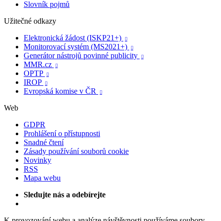
Slovník pojmů
Užitečné odkazy
Elektronická žádost (ISKP21+)

Monitorovací systém (MS2021+)

Generátor nástrojů povinné publicity

MMR.cz

OPTP

IROP

Evropská komise v ČR

Web
GDPR
Prohlášení o přístupnosti
Snadné čtení
Zásady používání souborů cookie
Novinky
RSS
Mapa webu
Sledujte nás a odebírejte
K provozování webu a analýze návštěvnosti používáme soubory