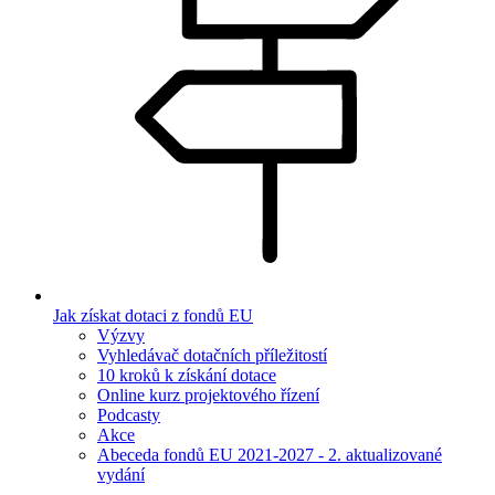
Jak získat dotaci z fondů EU
Výzvy
Vyhledávač dotačních příležitostí
10 kroků k získání dotace
Online kurz projektového řízení
Podcasty
Akce
Abeceda fondů EU 2021-2027 - 2. aktualizované
vydání