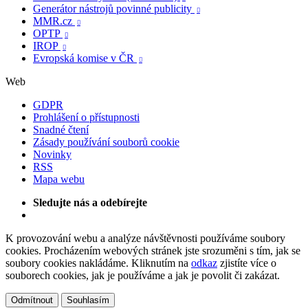
Generátor nástrojů povinné publicity

MMR.cz

OPTP

IROP

Evropská komise v ČR

Web
GDPR
Prohlášení o přístupnosti
Snadné čtení
Zásady používání souborů cookie
Novinky
RSS
Mapa webu
Sledujte nás a odebírejte
K provozování webu a analýze návštěvnosti používáme soubory
cookies. Procházením webových stránek jste srozuměni s tím, jak se
soubory cookies nakládáme. Kliknutím na
odkaz
zjistíte více o
souborech cookies, jak je používáme a jak je povolit či zakázat.
Odmítnout
Souhlasím