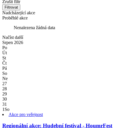
Zrušit filtr
Filtrovat
Nadcházející akce
Proběhlé akce
Nenalezena žádná data
Načíst další
Srpen
2026
Po
Út
St
Čt
Pá
So
Ne
27
28
29
30
31
1
So
Akce pro veřejnost
Regionální akce: Hudební festival - HoumrFest