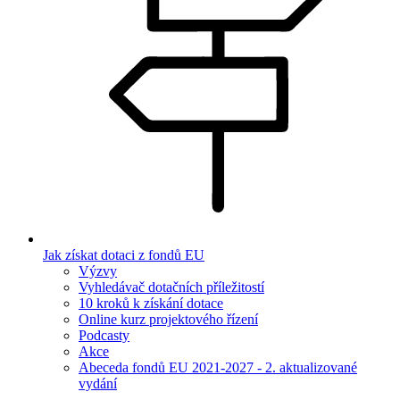
Jak získat dotaci z fondů EU
Výzvy
Vyhledávač dotačních příležitostí
10 kroků k získání dotace
Online kurz projektového řízení
Podcasty
Akce
Abeceda fondů EU 2021-2027 - 2. aktualizované
vydání