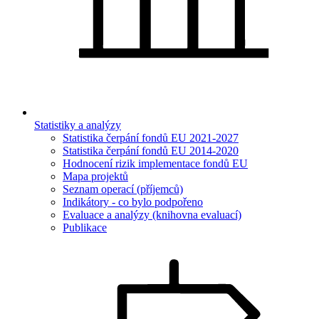
Statistiky a analýzy
Statistika čerpání fondů EU 2021-2027
Statistika čerpání fondů EU 2014-2020
Hodnocení rizik implementace fondů EU
Mapa projektů
Seznam operací (příjemců)
Indikátory - co bylo podpořeno
Evaluace a analýzy (knihovna evaluací)
Publikace