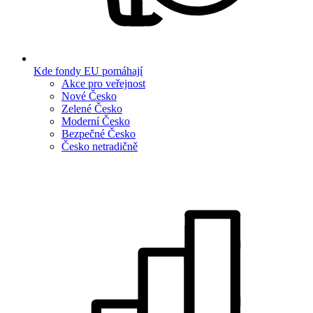
Kde fondy EU pomáhají
Akce pro veřejnost
Nové Česko
Zelené Česko
Moderní Česko
Bezpečné Česko
Česko netradičně