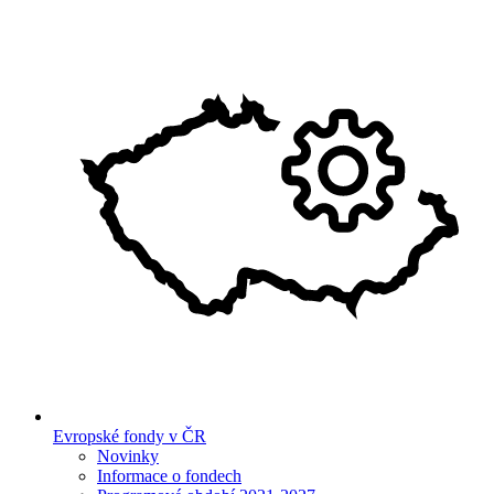
Evropské fondy v ČR
Novinky
Informace o fondech