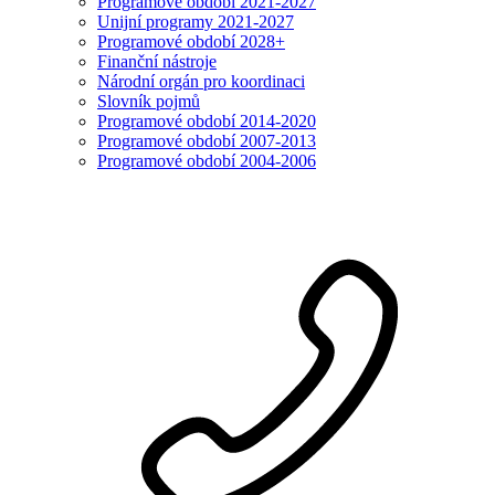
Programové období 2021-2027
Unijní programy 2021-2027
Programové období 2028+
Finanční nástroje
Národní orgán pro koordinaci
Slovník pojmů
Programové období 2014-2020
Programové období 2007-2013
Programové období 2004-2006