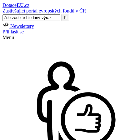
Dotace
EU
.cz
Zastřešující portál evropských fondů v ČR
Newslettery
Přihlásit se
Menu