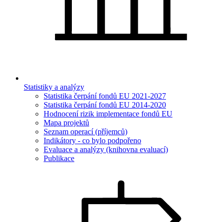
Statistiky a analýzy
Statistika čerpání fondů EU 2021-2027
Statistika čerpání fondů EU 2014-2020
Hodnocení rizik implementace fondů EU
Mapa projektů
Seznam operací (příjemců)
Indikátory - co bylo podpořeno
Evaluace a analýzy (knihovna evaluací)
Publikace