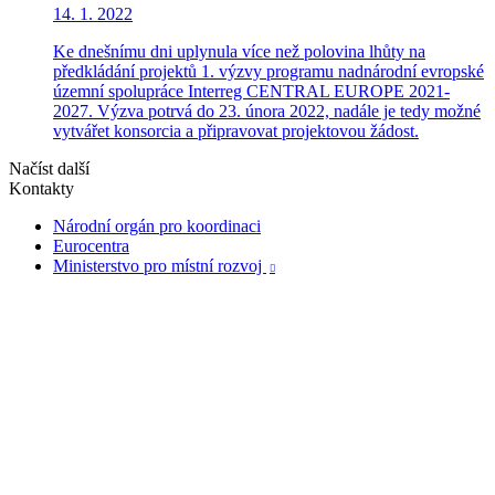
14. 1. 2022
Ke dnešnímu dni uplynula více než polovina lhůty na
předkládání projektů 1. výzvy programu nadnárodní evropské
územní spolupráce Interreg CENTRAL EUROPE 2021-
2027. Výzva potrvá do 23. února 2022, nadále je tedy možné
vytvářet konsorcia a připravovat projektovou žádost.
Načíst další
Kontakty
Národní orgán pro koordinaci
Eurocentra
Ministerstvo pro místní rozvoj
