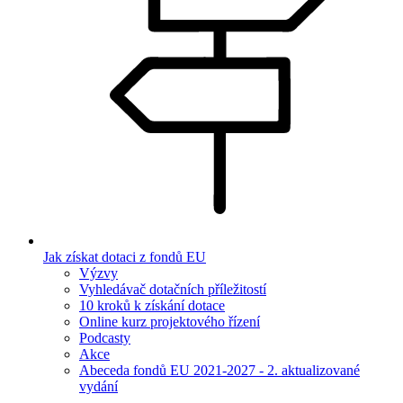
Jak získat dotaci z fondů EU
Výzvy
Vyhledávač dotačních příležitostí
10 kroků k získání dotace
Online kurz projektového řízení
Podcasty
Akce
Abeceda fondů EU 2021-2027 - 2. aktualizované
vydání