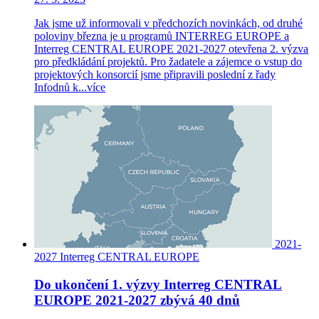
Jak jsme už informovali v předchozích novinkách, od druhé
poloviny března je u programů INTERREG EUROPE a
Interreg CENTRAL EUROPE 2021-2027 otevřena 2. výzva
pro předkládání projektů. Pro žadatele a zájemce o vstup do
projektových konsorcií jsme připravili poslední z řady
Infodnů k...
více
2021-
2027
Interreg CENTRAL EUROPE
Do ukončení 1. výzvy Interreg CENTRAL
EUROPE 2021-2027 zbývá 40 dnů