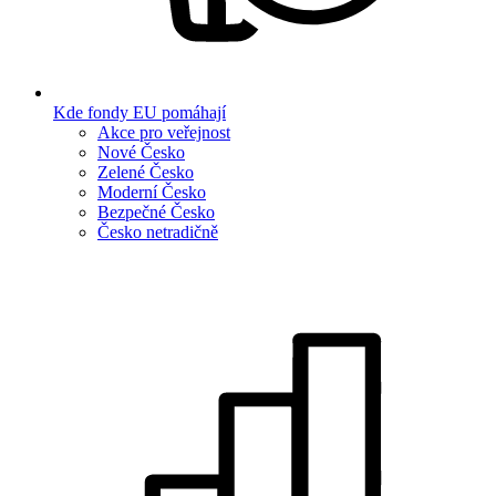
Kde fondy EU pomáhají
Akce pro veřejnost
Nové Česko
Zelené Česko
Moderní Česko
Bezpečné Česko
Česko netradičně