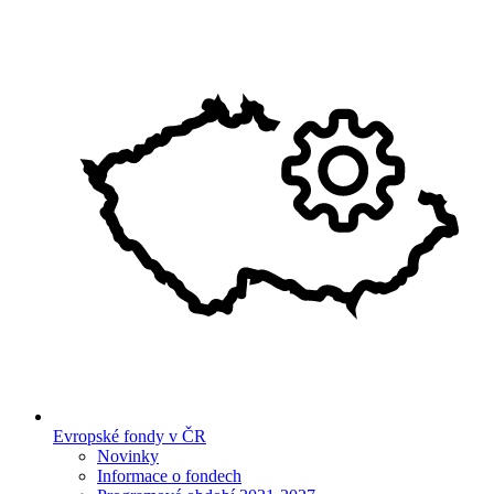
Evropské fondy v ČR
Novinky
Informace o fondech