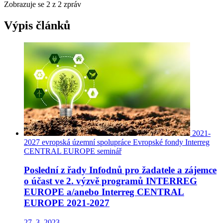
Zobrazuje se
2
z 2 zpráv
Výpis článků
2021-
2027
evropská územní spolupráce
Evropské fondy
Interreg
CENTRAL EUROPE
seminář
Poslední z řady Infodnů pro žadatele a zájemce
o účast ve 2. výzvě programů INTERREG
EUROPE a/anebo Interreg CENTRAL
EUROPE 2021-2027
27. 3. 2023