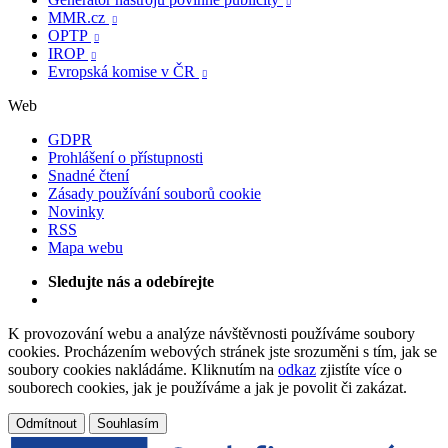

MMR.cz

OPTP

IROP

Evropská komise v ČR

Web
GDPR
Prohlášení o přístupnosti
Snadné čtení
Zásady používání souborů cookie
Novinky
RSS
Mapa webu
Sledujte nás a odebírejte
K provozování webu a analýze návštěvnosti používáme soubory
cookies. Procházením webových stránek jste srozuměni s tím, jak se
soubory cookies nakládáme. Kliknutím na
odkaz
zjistíte více o
souborech cookies, jak je používáme a jak je povolit či zakázat.
Odmítnout
Souhlasím