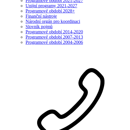
Programové období 2021-2027
Unijní programy 2021-2027
Programové období 2028+
Finanční nástroje
Národní orgán pro koordinaci
Slovník pojmů
Programové období 2014-2020
Programové období 2007-2013
Programové období 2004-2006