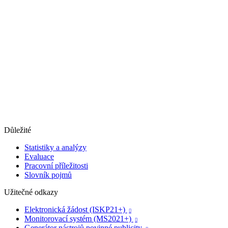
Důležité
Statistiky a analýzy
Evaluace
Pracovní příležitosti
Slovník pojmů
Užitečné odkazy
Elektronická žádost (ISKP21+)

Monitorovací systém (MS2021+)

Generátor nástrojů povinné publicity