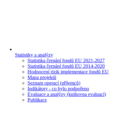
Statistiky a analýzy
Statistika čerpání fondů EU 2021-2027
Statistika čerpání fondů EU 2014-2020
Hodnocení rizik implementace fondů EU
Mapa projektů
Seznam operací (příjemců)
Indikátory - co bylo podpořeno
Evaluace a analýzy (knihovna evaluací)
Publikace