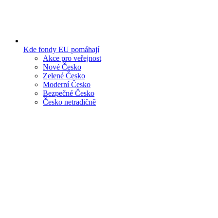
Kde fondy EU pomáhají
Akce pro veřejnost
Nové Česko
Zelené Česko
Moderní Česko
Bezpečné Česko
Česko netradičně