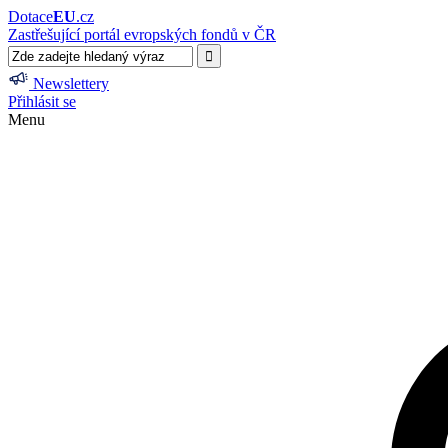
Dotace
EU
.cz
Zastřešující portál evropských fondů v ČR
Newslettery
Přihlásit se
Menu