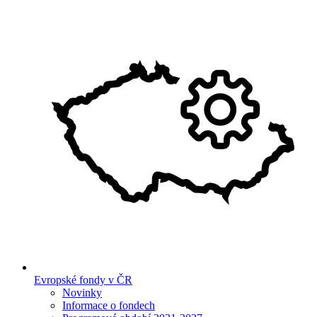
Evropské fondy v ČR
Novinky
Informace o fondech