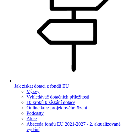
Jak získat dotaci z fondů EU
Výzvy
Vyhledávač dotačních příležitostí
10 kroků k získání dotace
Online kurz projektového řízení
Podcasty
Akce
Abeceda fondů EU 2021-2027 - 2. aktualizované
vydání