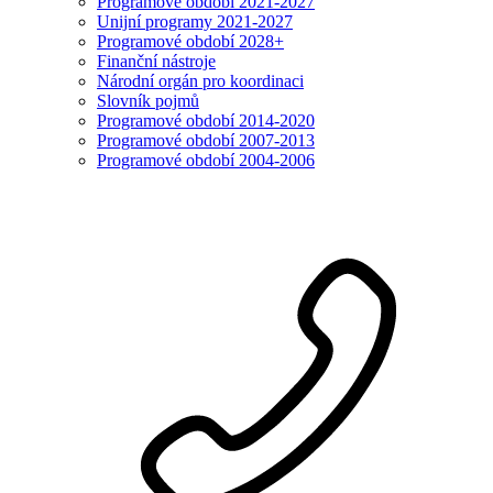
Programové období 2021-2027
Unijní programy 2021-2027
Programové období 2028+
Finanční nástroje
Národní orgán pro koordinaci
Slovník pojmů
Programové období 2014-2020
Programové období 2007-2013
Programové období 2004-2006