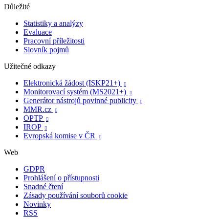
Důležité
Statistiky a analýzy
Evaluace
Pracovní příležitosti
Slovník pojmů
Užitečné odkazy
Elektronická žádost (ISKP21+)

Monitorovací systém (MS2021+)

Generátor nástrojů povinné publicity

MMR.cz

OPTP

IROP

Evropská komise v ČR

Web
GDPR
Prohlášení o přístupnosti
Snadné čtení
Zásady používání souborů cookie
Novinky
RSS