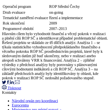
Operační program
ROP Střední Čechy
Druh evaluace
on-going
Tematické zaměření evaluace
řízení a implementace
Rok ukončení
2009
Programové období
2007–2013
Hlavním cílem bylo vyhodnotit finanční a věcný pokrok v realizaci
a plnění cílů ROP SČ a identifikovat případné problematické oblasti.
Řešení projektu se skládalo ze tří dílčích analýz: Analýza 1 – se
týkala statistického vyhodnocení předpokládaného finančního a
věcného pokroku ROP SČ prostřednictvím projektů, které byly k
sledovaným datům již buď ukončeny, nebo v realizaci anebo
alespoň schváleny VRR k financování. Analýza 2 – zjištěné
výsledky z předchozí analýzy byly porovnány s plánovanými
cílovými hodnotami indikátorů a cíli ROP SČ. Analýza 3 – na
základě předchozích analýz byly identifikovány ty oblasti, kde
pokrok v realizaci ROP SČ nedosáhl požadovaného stupně.
Tisknout
Kontakty
Národní orgán pro koordinaci
Eurocentra
Ministerstvo pro místní rozvoj