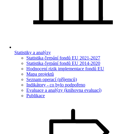
Statistiky a analýzy
Statistika čerpání fondů EU 2021-2027
Statistika čerpání fondů EU 2014-2020
Hodnocení rizik implementace fondů EU
Mapa projektů
Seznam operací (příjemců)
Indikátory - co bylo podpořeno
Evaluace a analýzy (knihovna evaluací)
Publikace