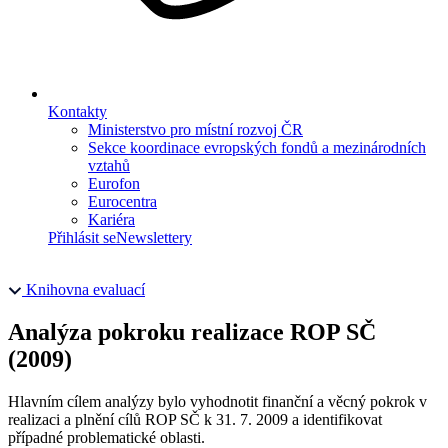
Kontakty
Ministerstvo pro místní rozvoj ČR
Sekce koordinace evropských fondů a mezinárodních
vztahů
Eurofon
Eurocentra
Kariéra
Přihlásit se
Newslettery
Knihovna evaluací
Analýza pokroku realizace ROP SČ
(2009)
Hlavním cílem analýzy bylo vyhodnotit finanční a věcný pokrok v
realizaci a plnění cílů ROP SČ k 31. 7. 2009 a identifikovat
případné problematické oblasti.