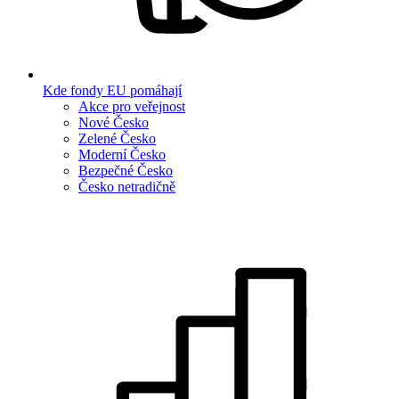
Kde fondy EU pomáhají
Akce pro veřejnost
Nové Česko
Zelené Česko
Moderní Česko
Bezpečné Česko
Česko netradičně