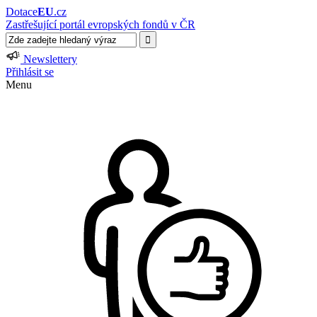
Dotace
EU
.cz
Zastřešující portál evropských fondů v ČR
Newslettery
Přihlásit se
Menu