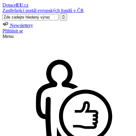
Dotace
EU
.cz
Zastřešující portál evropských fondů v ČR
Newslettery
Přihlásit se
Menu