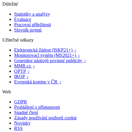
Důležité
Statistiky a analýzy
Evaluace
Pracovní příležitosti
Slovník pojmů
Užitečné odkazy
Elektronická žádost (ISKP21+)

Monitorovací systém (MS2021+)

Generátor nástrojů povinné publicity

MMR.cz

OPTP

IROP

Evropská komise v ČR

Web
GDPR
Prohlášení o přístupnosti
Snadné čtení
Zásady používání souborů cookie
Novinky
RSS