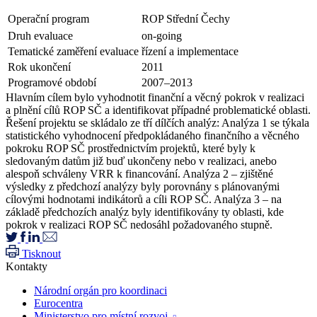
Operační program
ROP Střední Čechy
Druh evaluace
on-going
Tematické zaměření evaluace
řízení a implementace
Rok ukončení
2011
Programové období
2007–2013
Hlavním cílem bylo vyhodnotit finanční a věcný pokrok v realizaci
a plnění cílů ROP SČ a identifikovat případné problematické oblasti.
Řešení projektu se skládalo ze tří dílčích analýz: Analýza 1 se týkala
statistického vyhodnocení předpokládaného finančního a věcného
pokroku ROP SČ prostřednictvím projektů, které byly k
sledovaným datům již buď ukončeny nebo v realizaci, anebo
alespoň schváleny VRR k financování. Analýza 2 – zjištěné
výsledky z předchozí analýzy byly porovnány s plánovanými
cílovými hodnotami indikátorů a cíli ROP SČ. Analýza 3 – na
základě předchozích analýz byly identifikovány ty oblasti, kde
pokrok v realizaci ROP SČ nedosáhl požadovaného stupně.
Tisknout
Kontakty
Národní orgán pro koordinaci
Eurocentra
Ministerstvo pro místní rozvoj