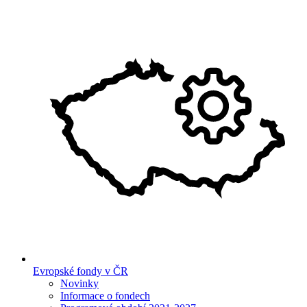
Evropské fondy v ČR
Novinky
Informace o fondech