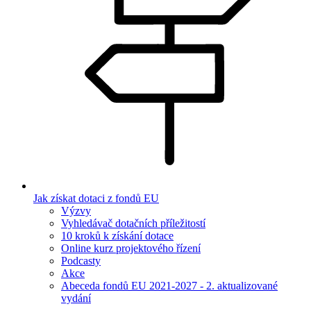
Jak získat dotaci z fondů EU
Výzvy
Vyhledávač dotačních příležitostí
10 kroků k získání dotace
Online kurz projektového řízení
Podcasty
Akce
Abeceda fondů EU 2021-2027 - 2. aktualizované
vydání