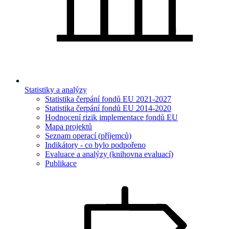
Statistiky a analýzy
Statistika čerpání fondů EU 2021-2027
Statistika čerpání fondů EU 2014-2020
Hodnocení rizik implementace fondů EU
Mapa projektů
Seznam operací (příjemců)
Indikátory - co bylo podpořeno
Evaluace a analýzy (knihovna evaluací)
Publikace