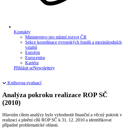
Kontakty
Ministerstvo pro místní rozvoj ČR
Sekce koordinace evropských fondů a mezinárodních
vztahů
Eurofon
Eurocentra
Kariéra
Přihlásit se
Newslettery
Knihovna evaluací
Analýza pokroku realizace ROP SČ
(2010)
Hlavním cílem analýzy bylo vyhodnotit finanční a věcný pokrok v
realizaci a plnění cílů ROP SČ k 31. 12. 2010 a identifikovat
případné problematické oblasti.