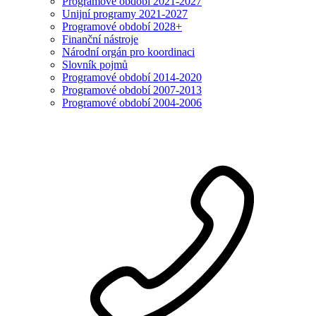
Programové období 2021-2027
Unijní programy 2021-2027
Programové období 2028+
Finanční nástroje
Národní orgán pro koordinaci
Slovník pojmů
Programové období 2014-2020
Programové období 2007-2013
Programové období 2004-2006