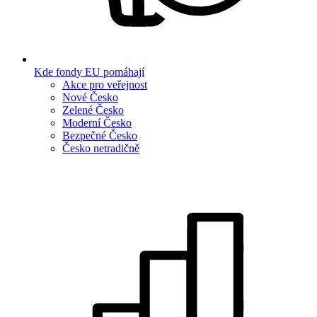
Kde fondy EU pomáhají
Akce pro veřejnost
Nové Česko
Zelené Česko
Moderní Česko
Bezpečné Česko
Česko netradičně