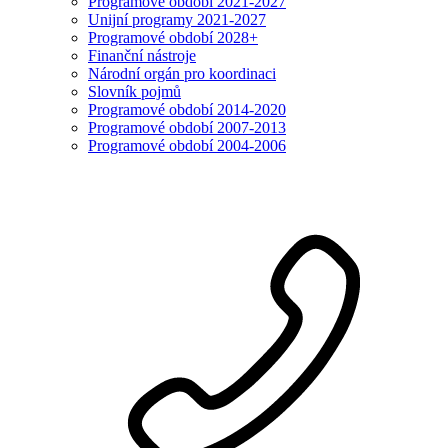
Programové období 2021-2027
Unijní programy 2021-2027
Programové období 2028+
Finanční nástroje
Národní orgán pro koordinaci
Slovník pojmů
Programové období 2014-2020
Programové období 2007-2013
Programové období 2004-2006