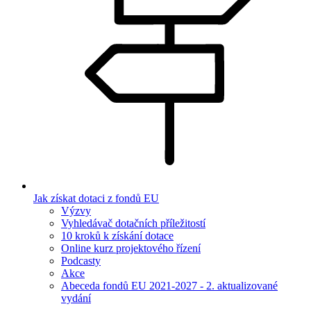
Jak získat dotaci z fondů EU
Výzvy
Vyhledávač dotačních příležitostí
10 kroků k získání dotace
Online kurz projektového řízení
Podcasty
Akce
Abeceda fondů EU 2021-2027 - 2. aktualizované
vydání