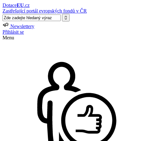
Dotace
EU
.cz
Zastřešující portál evropských fondů v ČR
Newslettery
Přihlásit se
Menu