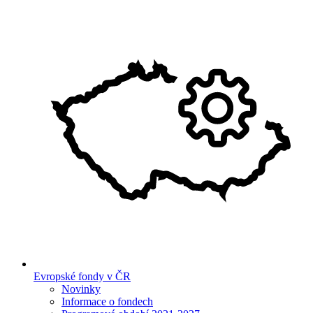
Evropské fondy v ČR
Novinky
Informace o fondech