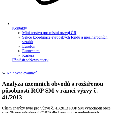
Kontakty
Ministerstvo pro místní rozvoj ČR
Sekce koordinace evropských fondů a mezinárodních
vztahů
Eurofon
Eurocentra
Kariéra
Přihlásit se
Newslettery
Knihovna evaluací
Analýza územních obvodů s rozšířenou
působností ROP SM v rámci výzvy č.
41/2013
Cílem analýzy bylo pro výzvu č. 41/2013 ROP SM vyhodnotit obce
s rozšířenou působností (ORP) dle koncentrace podpořených