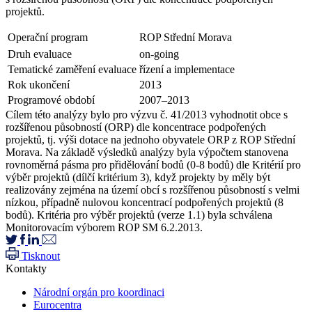
projektů.
Operační program
ROP Střední Morava
Druh evaluace
on-going
Tematické zaměření evaluace
řízení a implementace
Rok ukončení
2013
Programové období
2007–2013
Cílem této analýzy bylo pro výzvu č. 41/2013 vyhodnotit obce s
rozšířenou působností (ORP) dle koncentrace podpořených
projektů, tj. výši dotace na jednoho obyvatele ORP z ROP Střední
Morava. Na základě výsledků analýzy byla výpočtem stanovena
rovnoměrná pásma pro přidělování bodů (0-8 bodů) dle Kritérií pro
výběr projektů (dílčí kritérium 3), když projekty by měly být
realizovány zejména na území obcí s rozšířenou působností s velmi
nízkou, případně nulovou koncentrací podpořených projektů (8
bodů). Kritéria pro výběr projektů (verze 1.1) byla schválena
Monitorovacím výborem ROP SM 6.2.2013.
Tisknout
Kontakty
Národní orgán pro koordinaci
Eurocentra