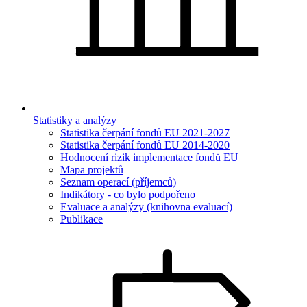
Statistiky a analýzy
Statistika čerpání fondů EU 2021-2027
Statistika čerpání fondů EU 2014-2020
Hodnocení rizik implementace fondů EU
Mapa projektů
Seznam operací (příjemců)
Indikátory - co bylo podpořeno
Evaluace a analýzy (knihovna evaluací)
Publikace