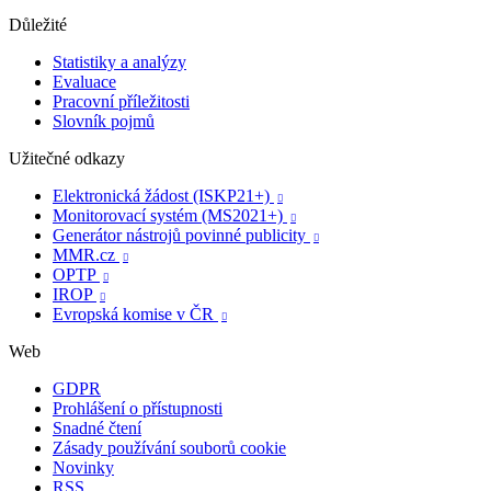
Důležité
Statistiky a analýzy
Evaluace
Pracovní příležitosti
Slovník pojmů
Užitečné odkazy
Elektronická žádost (ISKP21+)

Monitorovací systém (MS2021+)

Generátor nástrojů povinné publicity

MMR.cz

OPTP

IROP

Evropská komise v ČR

Web
GDPR
Prohlášení o přístupnosti
Snadné čtení
Zásady používání souborů cookie
Novinky
RSS