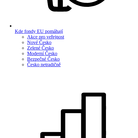
Kde fondy EU pomáhají
Akce pro veřejnost
Nové Česko
Zelené Česko
Moderní Česko
Bezpečné Česko
Česko netradičně