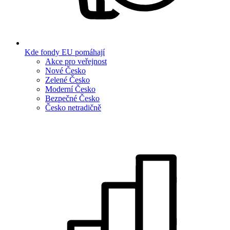
Kde fondy EU pomáhají
Akce pro veřejnost
Nové Česko
Zelené Česko
Moderní Česko
Bezpečné Česko
Česko netradičně