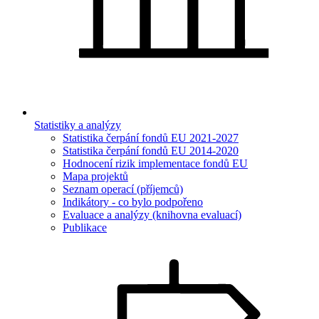
Statistiky a analýzy
Statistika čerpání fondů EU 2021-2027
Statistika čerpání fondů EU 2014-2020
Hodnocení rizik implementace fondů EU
Mapa projektů
Seznam operací (příjemců)
Indikátory - co bylo podpořeno
Evaluace a analýzy (knihovna evaluací)
Publikace