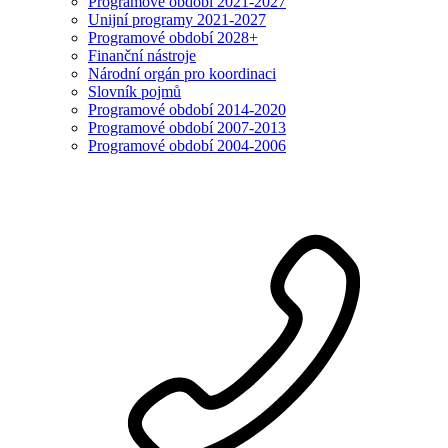
Programové období 2021-2027
Unijní programy 2021-2027
Programové období 2028+
Finanční nástroje
Národní orgán pro koordinaci
Slovník pojmů
Programové období 2014-2020
Programové období 2007-2013
Programové období 2004-2006