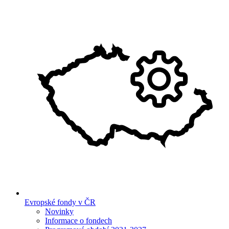
Evropské fondy v ČR
Novinky
Informace o fondech