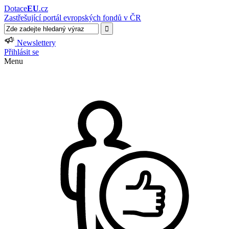
Dotace
EU
.cz
Zastřešující portál evropských fondů v ČR
Newslettery
Přihlásit se
Menu