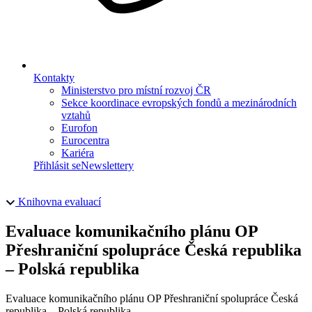
Kontakty
Ministerstvo pro místní rozvoj ČR
Sekce koordinace evropských fondů a mezinárodních
vztahů
Eurofon
Eurocentra
Kariéra
Přihlásit se
Newslettery
Knihovna evaluací
Evaluace komunikačního plánu OP
Přeshraniční spolupráce Česká republika
– Polská republika
Evaluace komunikačního plánu OP Přeshraniční spolupráce Česká
republika – Polská republika.