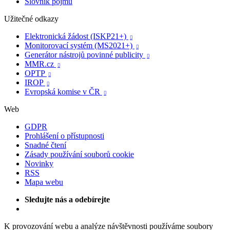
Slovník pojmů
Užitečné odkazy
Elektronická žádost (ISKP21+)

Monitorovací systém (MS2021+)

Generátor nástrojů povinné publicity

MMR.cz

OPTP

IROP

Evropská komise v ČR

Web
GDPR
Prohlášení o přístupnosti
Snadné čtení
Zásady používání souborů cookie
Novinky
RSS
Mapa webu
Sledujte nás a odebírejte
K provozování webu a analýze návštěvnosti používáme soubory