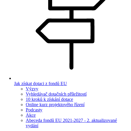
Jak získat dotaci z fondů EU
Výzvy
Vyhledávač dotačních příležitostí
10 kroků k získání dotace
Online kurz projektového řízení
Podcasty
Akce
Abeceda fondů EU 2021-2027 - 2. aktualizované
vydání