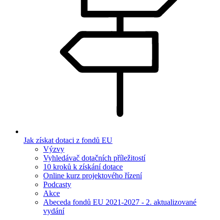
Jak získat dotaci z fondů EU
Výzvy
Vyhledávač dotačních příležitostí
10 kroků k získání dotace
Online kurz projektového řízení
Podcasty
Akce
Abeceda fondů EU 2021-2027 - 2. aktualizované
vydání