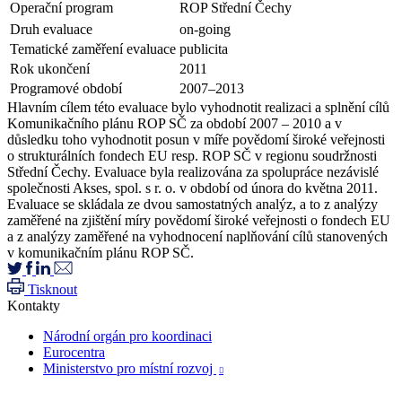
Operační program
ROP Střední Čechy
Druh evaluace
on-going
Tematické zaměření evaluace
publicita
Rok ukončení
2011
Programové období
2007–2013
Hlavním cílem této evaluace bylo vyhodnotit realizaci a splnění cílů
Komunikačního plánu ROP SČ za období 2007 – 2010 a v
důsledku toho vyhodnotit posun v míře povědomí široké veřejnosti
o strukturálních fondech EU resp. ROP SČ v regionu soudržnosti
Střední Čechy. Evaluace byla realizována za spolupráce nezávislé
společnosti Akses, spol. s r. o. v období od února do května 2011.
Evaluace se skládala ze dvou samostatných analýz, a to z analýzy
zaměřené na zjištění míry povědomí široké veřejnosti o fondech EU
a z analýzy zaměřené na vyhodnocení naplňování cílů stanovených
v komunikačním plánu ROP SČ.
Tisknout
Kontakty
Národní orgán pro koordinaci
Eurocentra
Ministerstvo pro místní rozvoj
