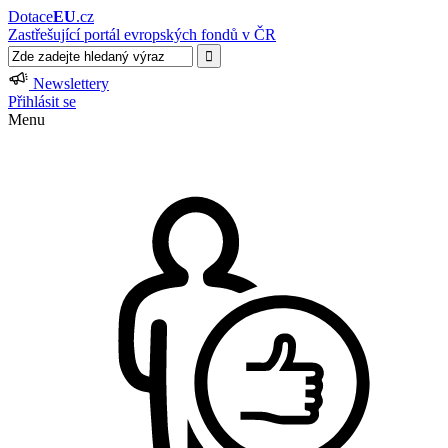
Dotace
EU
.cz
Zastřešující portál evropských fondů v ČR
Newslettery
Přihlásit se
Menu