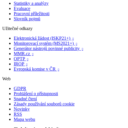
Statistiky a analýzy
Evaluace
Pracovní příležitosti
Slovník pojmů
Užitečné odkazy
Elektronická žádost (ISKP21+)

Monitorovací systém (MS2021+)

Generátor nástrojů povinné publicity

MMR.cz

OPTP

IROP

Evropská komise v ČR

Web
GDPR
Prohlášení o přístupnosti
Snadné čtení
Zásady používání souborů cookie
Novinky
RSS
Mapa webu