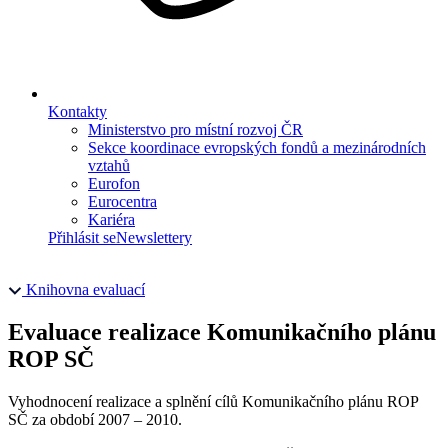
Kontakty
Ministerstvo pro místní rozvoj ČR
Sekce koordinace evropských fondů a mezinárodních
vztahů
Eurofon
Eurocentra
Kariéra
Přihlásit se
Newslettery
Knihovna evaluací
Evaluace realizace Komunikačního plánu
ROP SČ
Vyhodnocení realizace a splnění cílů Komunikačního plánu ROP
SČ za období 2007 – 2010.