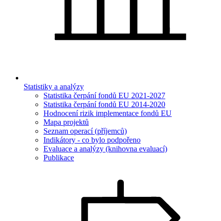
Statistiky a analýzy
Statistika čerpání fondů EU 2021-2027
Statistika čerpání fondů EU 2014-2020
Hodnocení rizik implementace fondů EU
Mapa projektů
Seznam operací (příjemců)
Indikátory - co bylo podpořeno
Evaluace a analýzy (knihovna evaluací)
Publikace