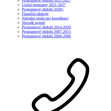
Programové období 2021-2027
Unijní programy 2021-2027
Programové období 2028+
Finanční nástroje
Národní orgán pro koordinaci
Slovník pojmů
Programové období 2014-2020
Programové období 2007-2013
Programové období 2004-2006