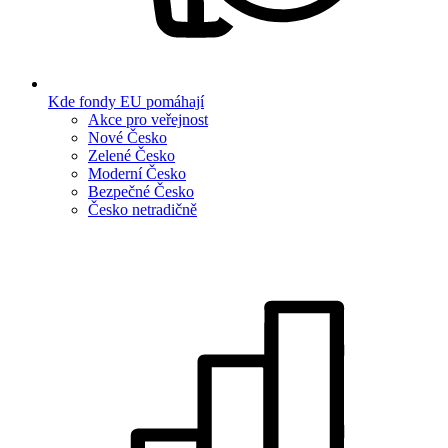
Kde fondy EU pomáhají
Akce pro veřejnost
Nové Česko
Zelené Česko
Moderní Česko
Bezpečné Česko
Česko netradičně