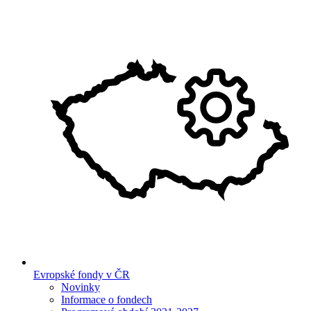
Evropské fondy v ČR
Novinky
Informace o fondech