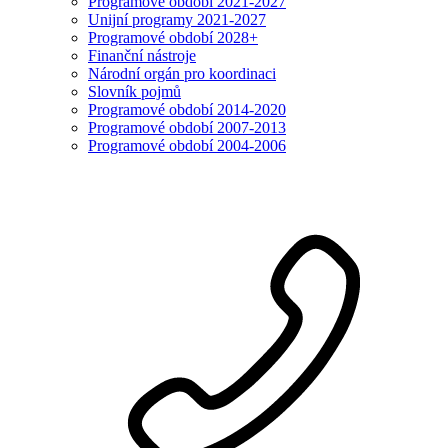
Programové období 2021-2027
Unijní programy 2021-2027
Programové období 2028+
Finanční nástroje
Národní orgán pro koordinaci
Slovník pojmů
Programové období 2014-2020
Programové období 2007-2013
Programové období 2004-2006