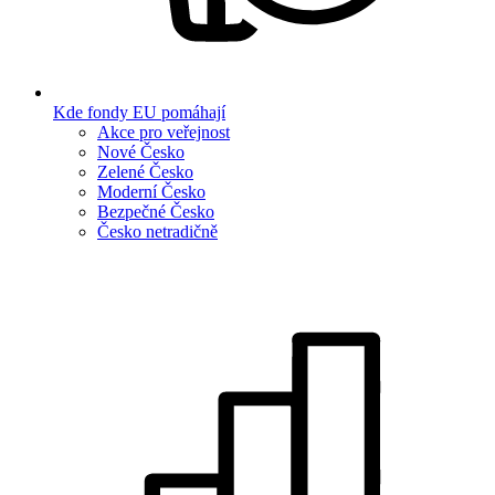
Kde fondy EU pomáhají
Akce pro veřejnost
Nové Česko
Zelené Česko
Moderní Česko
Bezpečné Česko
Česko netradičně