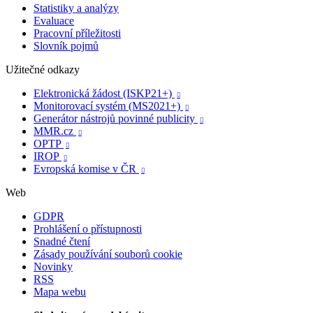
Statistiky a analýzy
Evaluace
Pracovní příležitosti
Slovník pojmů
Užitečné odkazy
Elektronická žádost (ISKP21+)

Monitorovací systém (MS2021+)

Generátor nástrojů povinné publicity

MMR.cz

OPTP

IROP

Evropská komise v ČR

Web
GDPR
Prohlášení o přístupnosti
Snadné čtení
Zásady používání souborů cookie
Novinky
RSS
Mapa webu