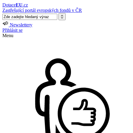
Dotace
EU
.cz
Zastřešující portál evropských fondů v ČR
Newslettery
Přihlásit se
Menu