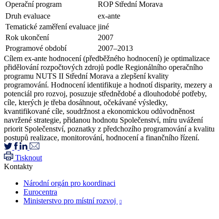
Operační program
ROP Střední Morava
Druh evaluace
ex-ante
Tematické zaměření evaluace
jiné
Rok ukončení
2007
Programové období
2007–2013
Cílem ex-ante hodnocení (předběžného hodnocení) je optimalizace
přidělování rozpočtových zdrojů podle Regionálního operačního
programu NUTS II Střední Morava a zlepšení kvality
programování. Hodnocení identifikuje a hodnotí disparity, mezery a
potenciál pro rozvoj, posuzuje střednědobé a dlouhodobé potřeby,
cíle, kterých je třeba dosáhnout, očekávané výsledky,
kvantifikované cíle, soudržnost a ekonomickou odůvodněnost
navržené strategie, přidanou hodnotu Společenství, míru uvážení
priorit Společenství, poznatky z předchozího programování a kvalitu
postupů realizace, monitorování, hodnocení a finančního řízení.
Tisknout
Kontakty
Národní orgán pro koordinaci
Eurocentra
Ministerstvo pro místní rozvoj
