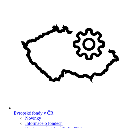
Evropské fondy v ČR
Novinky
Informace o fondech