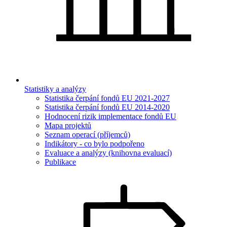
Statistiky a analýzy
Statistika čerpání fondů EU 2021-2027
Statistika čerpání fondů EU 2014-2020
Hodnocení rizik implementace fondů EU
Mapa projektů
Seznam operací (příjemců)
Indikátory - co bylo podpořeno
Evaluace a analýzy (knihovna evaluací)
Publikace