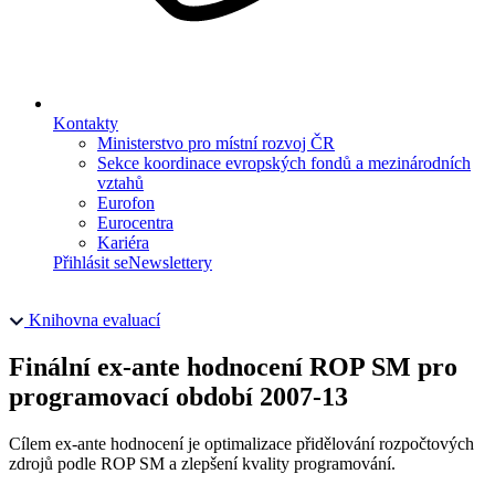
Kontakty
Ministerstvo pro místní rozvoj ČR
Sekce koordinace evropských fondů a mezinárodních
vztahů
Eurofon
Eurocentra
Kariéra
Přihlásit se
Newslettery
Knihovna evaluací
Finální ex-ante hodnocení ROP SM pro
programovací období 2007-13
Cílem ex-ante hodnocení je optimalizace přidělování rozpočtových
zdrojů podle ROP SM a zlepšení kvality programování.