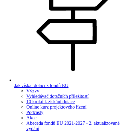
Jak získat dotaci z fondů EU
Výzvy
Vyhledávač dotačních příležitostí
10 kroků k získání dotace
Online kurz projektového řízení
Podcasty
Akce
Abeceda fondů EU 2021-2027 - 2. aktualizované
vydání