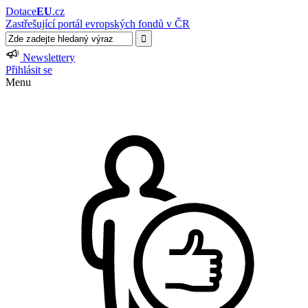
Dotace
EU
.cz
Zastřešující portál evropských fondů v ČR
Newslettery
Přihlásit se
Menu