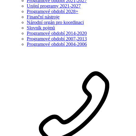
Programové období 2021-2027
Unijní programy 2021-2027
Programové období 2028+
Finanční nástroje
Národní orgán pro koordinaci
Slovník pojmů
Programové období 2014-2020
Programové období 2007-2013
Programové období 2004-2006