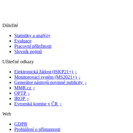
Důležité
Statistiky a analýzy
Evaluace
Pracovní příležitosti
Slovník pojmů
Užitečné odkazy
Elektronická žádost (ISKP21+)

Monitorovací systém (MS2021+)

Generátor nástrojů povinné publicity

MMR.cz

OPTP

IROP

Evropská komise v ČR

Web
GDPR
Prohlášení o přístupnosti