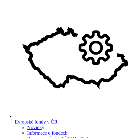
Evropské fondy v ČR
Novinky
Informace o fondech