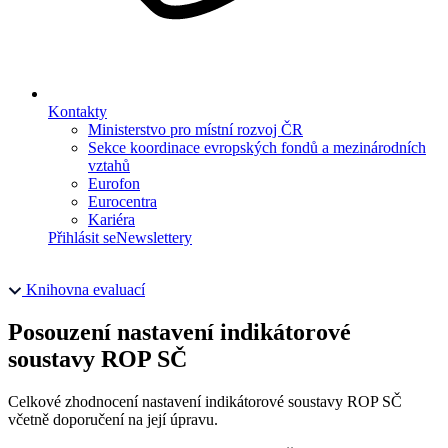
Kontakty
Ministerstvo pro místní rozvoj ČR
Sekce koordinace evropských fondů a mezinárodních
vztahů
Eurofon
Eurocentra
Kariéra
Přihlásit se
Newslettery
Knihovna evaluací
Posouzení nastavení indikátorové
soustavy ROP SČ
Celkové zhodnocení nastavení indikátorové soustavy ROP SČ
včetně doporučení na její úpravu.