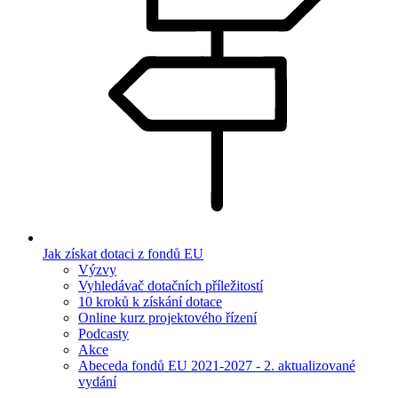
Jak získat dotaci z fondů EU
Výzvy
Vyhledávač dotačních příležitostí
10 kroků k získání dotace
Online kurz projektového řízení
Podcasty
Akce
Abeceda fondů EU 2021-2027 - 2. aktualizované
vydání