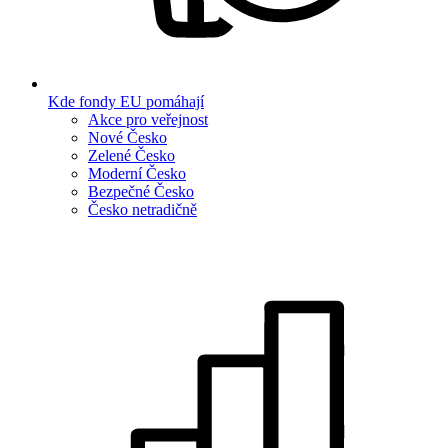
Kde fondy EU pomáhají
Akce pro veřejnost
Nové Česko
Zelené Česko
Moderní Česko
Bezpečné Česko
Česko netradičně