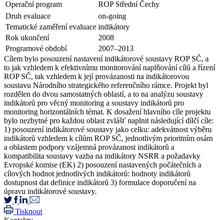
Operační program
ROP Střední Čechy
Druh evaluace
on-going
Tematické zaměření evaluace
indikátory
Rok ukončení
2008
Programové období
2007–2013
Cílem bylo posouzení nastavení indikátorové soustavy ROP SČ, a
to jak vzhledem k efektivnímu monitorování naplňování cílů a řízení
ROP SČ, tak vzhledem k její provázanosti na indikátorovou
soustavu Národního strategického referenčního rámce. Projekt byl
rozdělen do dvou samostatných oblastí, a to na analýzu soustavy
indikátorů pro věcný monitoring a soustavy indikátorů pro
monitoring horizontálních témat. K dosažení hlavního cíle projektu
bylo nezbytné pro každou oblast zvlášť naplnit následující dílčí cíle:
1) posouzení indikátorové soustavy jako celku: adekvátnost výběru
indikátorů vzhledem k cílům ROP SČ, jednotlivým prioritním osám
a oblastem podpory vzájemná provázanost indikátorů a
kompatibilita soustavy vazba na indikátory NSRR a požadavky
Evropské komise (EK) 2) posouzení nastavených počátečních a
cílových hodnot jednotlivých indikátorů: hodnoty indikátorů
dostupnost dat definice indikátorů 3) formulace doporučení na
úpravu indikátorové soustavy.
Tisknout