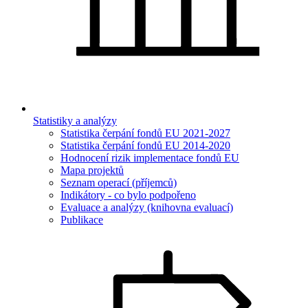
Statistiky a analýzy
Statistika čerpání fondů EU 2021-2027
Statistika čerpání fondů EU 2014-2020
Hodnocení rizik implementace fondů EU
Mapa projektů
Seznam operací (příjemců)
Indikátory - co bylo podpořeno
Evaluace a analýzy (knihovna evaluací)
Publikace