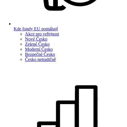
Kde fondy EU pomáhají
Akce pro veřejnost
Nové Česko
Zelené Česko
Moderní Česko
Bezpečné Česko
Česko netradičně