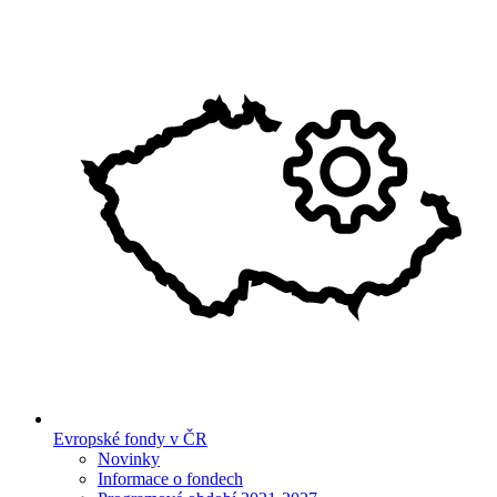
Evropské fondy v ČR
Novinky
Informace o fondech