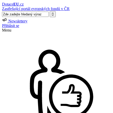
Dotace
EU
.cz
Zastřešující portál evropských fondů v ČR
Newslettery
Přihlásit se
Menu