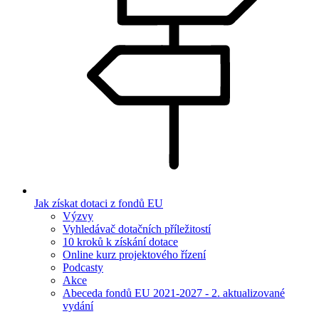
Jak získat dotaci z fondů EU
Výzvy
Vyhledávač dotačních příležitostí
10 kroků k získání dotace
Online kurz projektového řízení
Podcasty
Akce
Abeceda fondů EU 2021-2027 - 2. aktualizované
vydání