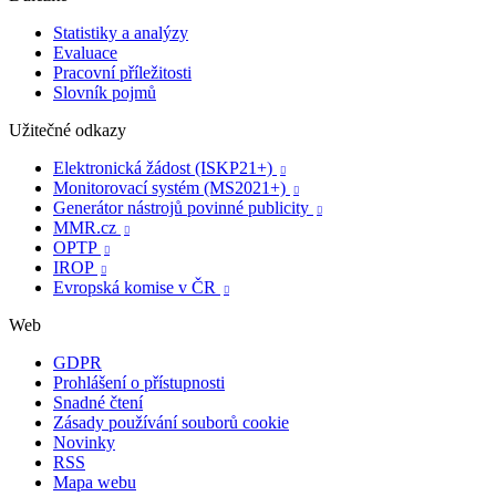
Statistiky a analýzy
Evaluace
Pracovní příležitosti
Slovník pojmů
Užitečné odkazy
Elektronická žádost (ISKP21+)

Monitorovací systém (MS2021+)

Generátor nástrojů povinné publicity

MMR.cz

OPTP

IROP

Evropská komise v ČR

Web
GDPR
Prohlášení o přístupnosti
Snadné čtení
Zásady používání souborů cookie
Novinky
RSS
Mapa webu