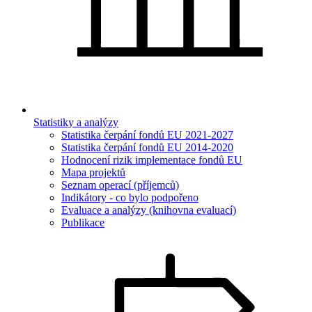
Statistiky a analýzy
Statistika čerpání fondů EU 2021-2027
Statistika čerpání fondů EU 2014-2020
Hodnocení rizik implementace fondů EU
Mapa projektů
Seznam operací (příjemců)
Indikátory - co bylo podpořeno
Evaluace a analýzy (knihovna evaluací)
Publikace