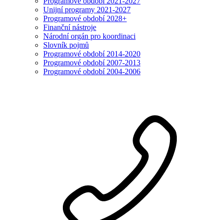
Programové období 2021-2027
Unijní programy 2021-2027
Programové období 2028+
Finanční nástroje
Národní orgán pro koordinaci
Slovník pojmů
Programové období 2014-2020
Programové období 2007-2013
Programové období 2004-2006