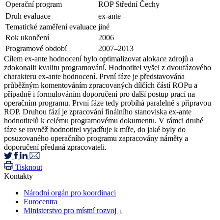
Operační program
ROP Střední Čechy
Druh evaluace
ex-ante
Tematické zaměření evaluace
jiné
Rok ukončení
2006
Programové období
2007–2013
Cílem ex-ante hodnocení bylo optimalizovat alokace zdrojů a
zdokonalit kvalitu programování. Hodnotitel vyšel z dvoufázového
charakteru ex-ante hodnocení. První fáze je představována
průběžným komentováním zpracovaných dílčích částí ROPu a
případně i formulováním doporučení pro další postup prací na
operačním programu. První fáze tedy probíhá paralelně s přípravou
ROP. Druhou fází je zpracování finálního stanoviska ex-ante
hodnotitelů k celému programovému dokumentu. V rámci druhé
fáze se rovněž hodnotitel vyjadřuje k míře, do jaké byly do
posuzovaného operačního programu zapracovány náměty a
doporučení předaná zpracovateli.
Tisknout
Kontakty
Národní orgán pro koordinaci
Eurocentra
Ministerstvo pro místní rozvoj
