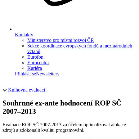
Kontakty
Ministerstvo pro místní rozvoj ČR
Sekce koordinace evropských fondů a mezinárodních
vztahů
Eurofon
Eurocentra
Kariéra
Přihlásit se
Newslettery
Knihovna evaluací
Souhrnné ex-ante hodnocení ROP SČ
2007–2013
Evaluace ROP SČ 2007-2013 za účelem optimalizovat alokace
zdrojů a zdokonalit kvalitu programování.