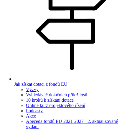
Jak získat dotaci z fondů EU
Výzvy
Vyhledávač dotačních příležitostí
10 kroků k získání dotace
Online kurz projektového řízení
Podcasty
Akce
Abeceda fondů EU 2021-2027 - 2. aktualizované
vydání