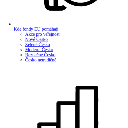
Kde fondy EU pomáhají
Akce pro veřejnost
Nové Česko
Zelené Česko
Moderní Česko
Bezpečné Česko
Česko netradičně