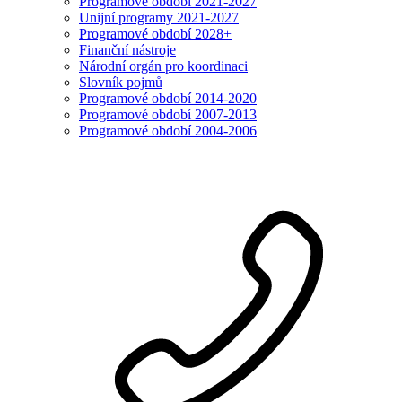
Programové období 2021-2027
Unijní programy 2021-2027
Programové období 2028+
Finanční nástroje
Národní orgán pro koordinaci
Slovník pojmů
Programové období 2014-2020
Programové období 2007-2013
Programové období 2004-2006