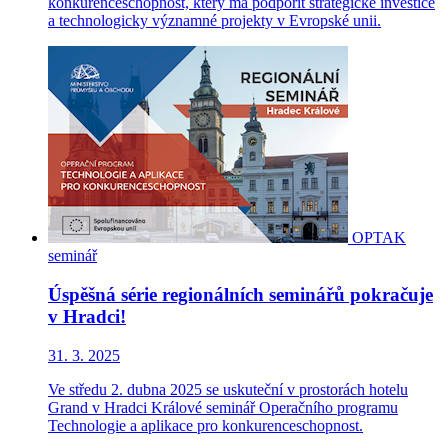
konkurenceschopnost, který má podpořit strategické investice
a technologicky významné projekty v Evropské unii.
OPTAK
seminář
Úspěšná série regionálních seminářů pokračuje
v Hradci!
31. 3. 2025
Ve středu 2. dubna 2025 se uskuteční v prostorách hotelu
Grand v Hradci Králové seminář Operačního programu
Technologie a aplikace pro konkurenceschopnost.