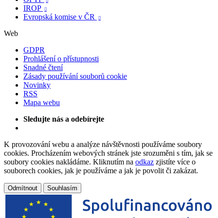

IROP

Evropská komise v ČR

Web
GDPR
Prohlášení o přístupnosti
Snadné čtení
Zásady používání souborů cookie
Novinky
RSS
Mapa webu
Sledujte nás a odebírejte
K provozování webu a analýze návštěvnosti používáme soubory
cookies. Procházením webových stránek jste srozuměni s tím, jak se
soubory cookies nakládáme. Kliknutím na
odkaz
zjistíte více o
souborech cookies, jak je používáme a jak je povolit či zakázat.
Odmítnout
Souhlasím