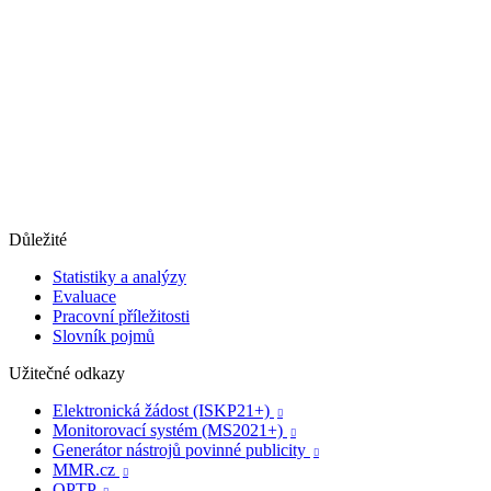
Důležité
Statistiky a analýzy
Evaluace
Pracovní příležitosti
Slovník pojmů
Užitečné odkazy
Elektronická žádost (ISKP21+)

Monitorovací systém (MS2021+)

Generátor nástrojů povinné publicity

MMR.cz

OPTP