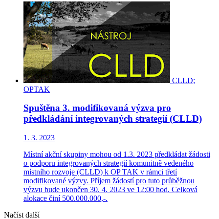
CLLD;
OPTAK
Spuštěna 3. modifikovaná výzva pro
předkládání integrovaných strategií (CLLD)
1. 3. 2023
Místní akční skupiny mohou od 1.3. 2023 předkládat žádosti
o podporu integrovaných strategií komunitně vedeného
místního rozvoje (CLLD) k OP TAK v rámci třetí
modifikované výzvy. Příjem žádostí pro tuto průběžnou
výzvu bude ukončen 30. 4. 2023 ve 12:00 hod. Celková
alokace činí 500.000.000,-.
Načíst další