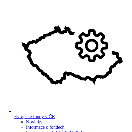
Evropské fondy v ČR
Novinky
Informace o fondech