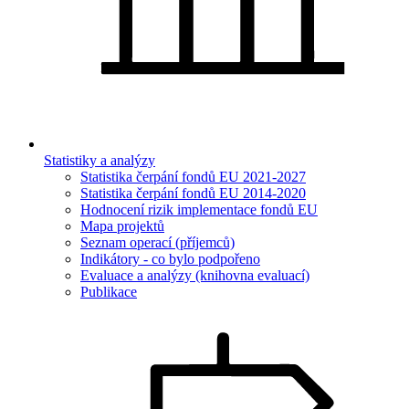
Statistiky a analýzy
Statistika čerpání fondů EU 2021-2027
Statistika čerpání fondů EU 2014-2020
Hodnocení rizik implementace fondů EU
Mapa projektů
Seznam operací (příjemců)
Indikátory - co bylo podpořeno
Evaluace a analýzy (knihovna evaluací)
Publikace