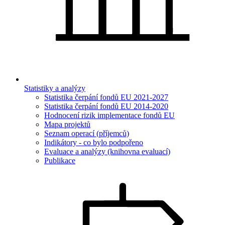
Statistiky a analýzy
Statistika čerpání fondů EU 2021-2027
Statistika čerpání fondů EU 2014-2020
Hodnocení rizik implementace fondů EU
Mapa projektů
Seznam operací (příjemců)
Indikátory - co bylo podpořeno
Evaluace a analýzy (knihovna evaluací)
Publikace