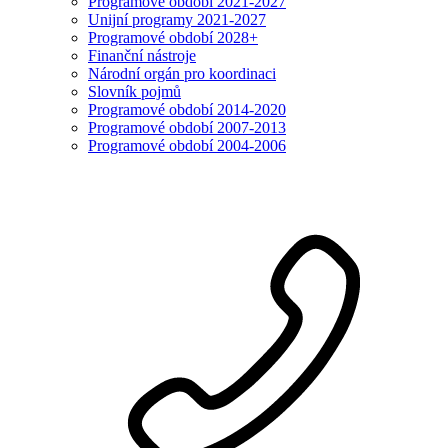
Programové období 2021-2027
Unijní programy 2021-2027
Programové období 2028+
Finanční nástroje
Národní orgán pro koordinaci
Slovník pojmů
Programové období 2014-2020
Programové období 2007-2013
Programové období 2004-2006