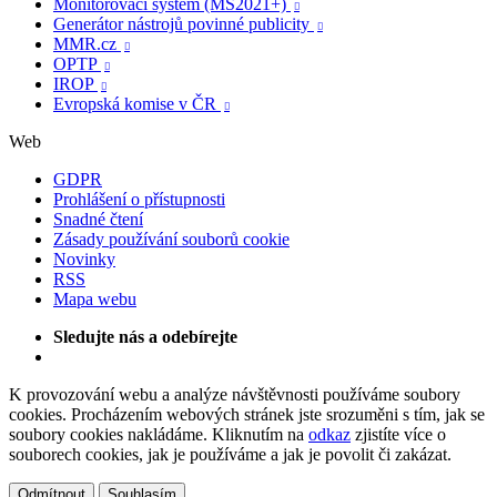
Monitorovací systém (MS2021+)

Generátor nástrojů povinné publicity

MMR.cz

OPTP

IROP

Evropská komise v ČR

Web
GDPR
Prohlášení o přístupnosti
Snadné čtení
Zásady používání souborů cookie
Novinky
RSS
Mapa webu
Sledujte nás a odebírejte
K provozování webu a analýze návštěvnosti používáme soubory
cookies. Procházením webových stránek jste srozuměni s tím, jak se
soubory cookies nakládáme. Kliknutím na
odkaz
zjistíte více o
souborech cookies, jak je používáme a jak je povolit či zakázat.
Odmítnout
Souhlasím