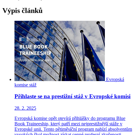
Výpis článků
Evropská
komise
stáž
Přihlaste se na prestižní stáž v Evropské komisi
28. 2. 2025
Evropská komise opět otevírá přihlášky do programu Blue
Book Traineeship, který patří mezi nejprestižnější stáže v
Evropské unii. Tento pětiměsíční program nabízí absolventům
vysokých škol možnost získat cenné profesní zkušenosti,