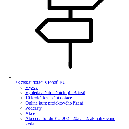
Jak získat dotaci z fondů EU
Výzvy
Vyhledávač dotačních příležitostí
10 kroků k získání dotace
Online kurz projektového řízení
Podcasty
Akce
Abeceda fondů EU 2021-2027 - 2. aktualizované
vydání