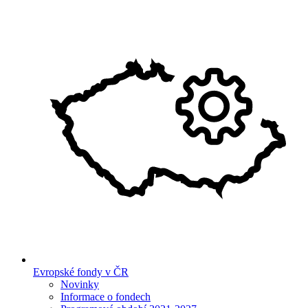
Evropské fondy v ČR
Novinky
Informace o fondech