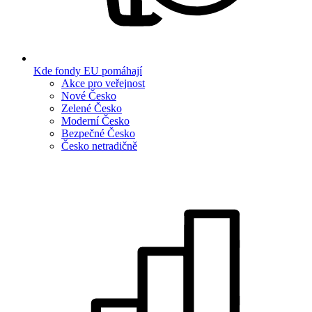
Kde fondy EU pomáhají
Akce pro veřejnost
Nové Česko
Zelené Česko
Moderní Česko
Bezpečné Česko
Česko netradičně