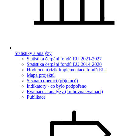
Statistiky a analýzy
Statistika čerpání fondů EU 2021-2027
Statistika čerpání fondů EU 2014-2020
Hodnocení rizik implementace fondů EU
Mapa projektů
Seznam operací (příjemců)
Indikátory - co bylo podpořeno
Evaluace a analýzy (knihovna evaluací)
Publikace