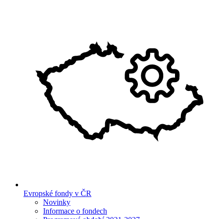
Evropské fondy v ČR
Novinky
Informace o fondech