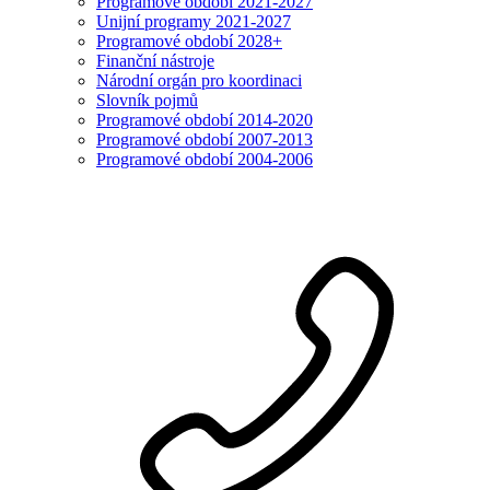
Programové období 2021-2027
Unijní programy 2021-2027
Programové období 2028+
Finanční nástroje
Národní orgán pro koordinaci
Slovník pojmů
Programové období 2014-2020
Programové období 2007-2013
Programové období 2004-2006