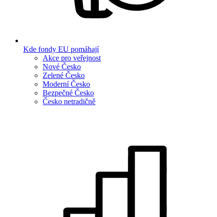
Kde fondy EU pomáhají
Akce pro veřejnost
Nové Česko
Zelené Česko
Moderní Česko
Bezpečné Česko
Česko netradičně