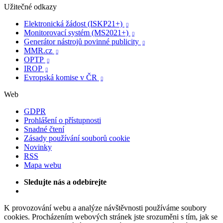
Užitečné odkazy
Elektronická žádost (ISKP21+)

Monitorovací systém (MS2021+)

Generátor nástrojů povinné publicity

MMR.cz

OPTP

IROP

Evropská komise v ČR

Web
GDPR
Prohlášení o přístupnosti
Snadné čtení
Zásady používání souborů cookie
Novinky
RSS
Mapa webu
Sledujte nás a odebírejte
K provozování webu a analýze návštěvnosti používáme soubory
cookies. Procházením webových stránek jste srozuměni s tím, jak se