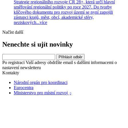
Strategie regionálního rozvoje ČR 28+, která určí hlavní
směřování regionální politiky po roce 2027. Do tvorby
klíčového dokumentu pro rozvoj území se nyní zapojili
zástupci krajů, měst, obcí, akademické sféry,
neziskových...
více
Načíst další
Nenechte si ujít novinky
Po registraci Vaší adresy obdržíte email s dalšími informacemi o
nastavení newsletteru
Kontakty
Národní orgán pro koordinaci
Eurocentra
Ministerstvo pro místní rozvoj
