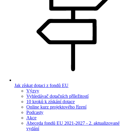
Jak získat dotaci z fondů EU
Výzvy
Vyhledávač dotačních příležitostí
10 kroků k získání dotace
Online kurz projektového řízení
Podcasty
Akce
Abeceda fondů EU 2021-2027 - 2. aktualizované
vydání