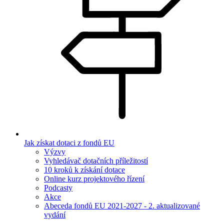
Jak získat dotaci z fondů EU
Výzvy
Vyhledávač dotačních příležitostí
10 kroků k získání dotace
Online kurz projektového řízení
Podcasty
Akce
Abeceda fondů EU 2021-2027 - 2. aktualizované
vydání