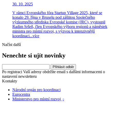
30. 10. 2025
V rámci Evropského fóra Startup Village 2025, které se
konalo 29. října v Bruselu pod záštitou Společného
výzkumného střediska Evropské komise (JRC), vystoupil
Radim Sršeň, člen Evropského výboru regionů a náměstek
ministra pro místní rozvoj, s výzvou k intenzivnější
koordinaci...
více
Načíst další
Nenechte si ujít novinky
Po registraci Vaší adresy obdržíte email s dalšími informacemi o
nastavení newsletteru
Kontakty
Národní orgán pro koordinaci
Eurocentra
Ministerstvo pro místní rozvoj
