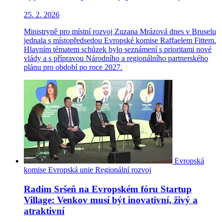
25. 2. 2026
Ministryně pro místní rozvoj Zuzana Mrázová dnes v Bruselu
jednala s místopředsedou Evropské komise Raffaelem Fittem.
Hlavním tématem schůzek bylo seznámení s prioritami nové
vlády a s přípravou Národního a regionálního partnerského
plánu pro období po roce 2027.
Evropská
komise
Evropská unie
Regionální rozvoj
Radim Sršeň na Evropském fóru Startup
Village: Venkov musí být inovativní, živý a
atraktivní