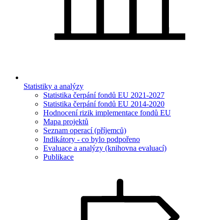
Statistiky a analýzy
Statistika čerpání fondů EU 2021-2027
Statistika čerpání fondů EU 2014-2020
Hodnocení rizik implementace fondů EU
Mapa projektů
Seznam operací (příjemců)
Indikátory - co bylo podpořeno
Evaluace a analýzy (knihovna evaluací)
Publikace