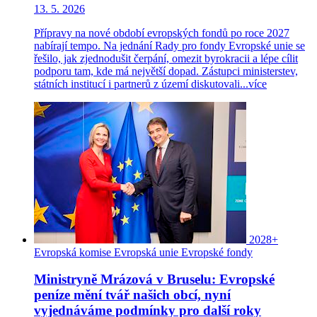
13. 5. 2026
Přípravy na nové období evropských fondů po roce 2027
nabírají tempo. Na jednání Rady pro fondy Evropské unie se
řešilo, jak zjednodušit čerpání, omezit byrokracii a lépe cílit
podporu tam, kde má největší dopad. Zástupci ministerstev,
státních institucí i partnerů z území diskutovali...
více
2028+
Evropská komise
Evropská unie
Evropské fondy
Ministryně Mrázová v Bruselu: Evropské
peníze mění tvář našich obcí, nyní
vyjednáváme podmínky pro další roky