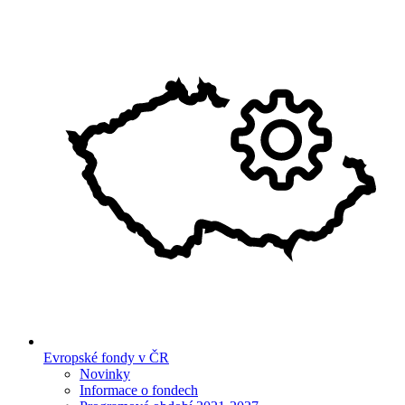
Evropské fondy v ČR
Novinky
Informace o fondech