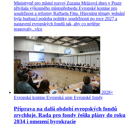
Ministryně pro místní rozvoj Zuzana Mrázová dnes v Praze
přivítala výkonného místopředsedu Evropské komise pro
soudržnost a reformy Raffaela Fitta. Hlavními tématy jednání
byla budoucí podoba politiky soudržnosti po roce 2027 a
nastavení evropských fondů tak, aby co nejlépe
reagovaly...
více
2028+
Evropská komise
Evropská unie
Evropské fondy
Příprava na další období evropských fondů
zrychluje. Rada pro fondy řešila plány do roku
2034 i omezení byrokracie