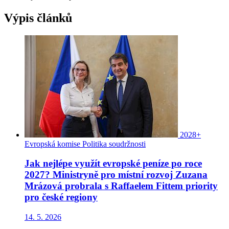
Výpis článků
2028+
Evropská komise
Politika soudržnosti
Jak nejlépe využít evropské peníze po roce
2027? Ministryně pro místní rozvoj Zuzana
Mrázová probrala s Raffaelem Fittem priority
pro české regiony
14. 5. 2026