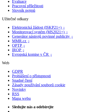
Evaluace
Pracovní příležitosti
Slovník pojmů
Užitečné odkazy
Elektronická žádost (ISKP21+)

Monitorovací systém (MS2021+)

Generátor nástrojů povinné publicity

MMR.cz

OPTP

IROP

Evropská komise v ČR

Web
GDPR
Prohlášení o přístupnosti
Snadné čtení
Zásady používání souborů cookie
Novinky
RSS
Mapa webu
Sledujte nás a odebírejte