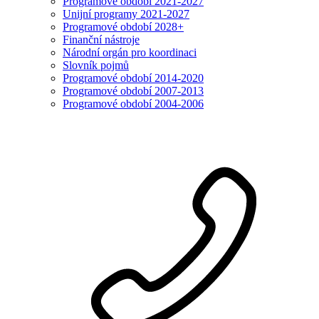
Programové období 2021-2027
Unijní programy 2021-2027
Programové období 2028+
Finanční nástroje
Národní orgán pro koordinaci
Slovník pojmů
Programové období 2014-2020
Programové období 2007-2013
Programové období 2004-2006