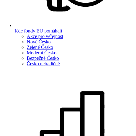
Kde fondy EU pomáhají
Akce pro veřejnost
Nové Česko
Zelené Česko
Moderní Česko
Bezpečné Česko
Česko netradičně