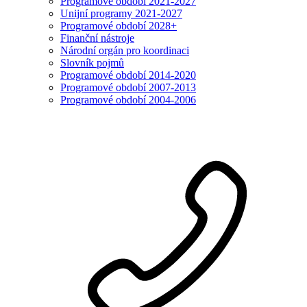
Programové období 2021-2027
Unijní programy 2021-2027
Programové období 2028+
Finanční nástroje
Národní orgán pro koordinaci
Slovník pojmů
Programové období 2014-2020
Programové období 2007-2013
Programové období 2004-2006