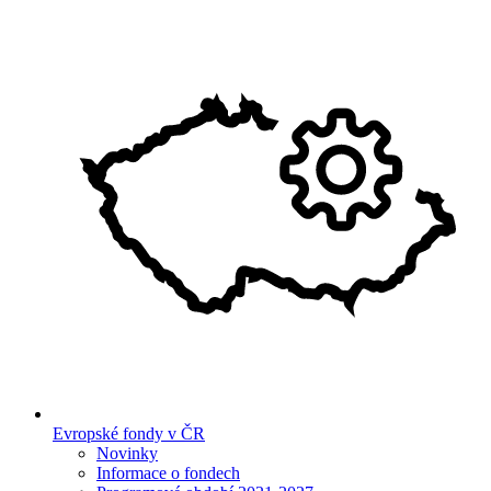
Evropské fondy v ČR
Novinky
Informace o fondech