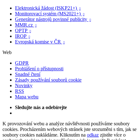
Elektronická žádost (ISKP21+)

Monitorovací systém (MS2021+)

Generátor nástrojů povinné publicity

MMR.cz

OPTP

IROP

Evropská komise v ČR

Web
GDPR
Prohlášení o přístupnosti
Snadné čtení
Zásady používání souborů cookie
Novinky
RSS
Mapa webu
Sledujte nás a odebírejte
K provozování webu a analýze návštěvnosti používáme soubory
cookies. Procházením webových stránek jste srozuměni s tím, jak se
soubory cookies nakládáme. Kliknutím na
odkaz
zjistíte více o