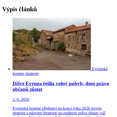
Výpis článků
Evropská
komise
strategie
Dříve Evropa řešila volný pohyb, dnes právo
občanů zůstat
2. 6. 2026
Evropská komise představí na konci roku 2026 novou
strategii s názvem Strategie na podporu práva zůstat: váš