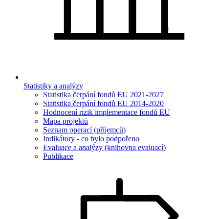
Statistiky a analýzy
Statistika čerpání fondů EU 2021-2027
Statistika čerpání fondů EU 2014-2020
Hodnocení rizik implementace fondů EU
Mapa projektů
Seznam operací (příjemců)
Indikátory - co bylo podpořeno
Evaluace a analýzy (knihovna evaluací)
Publikace