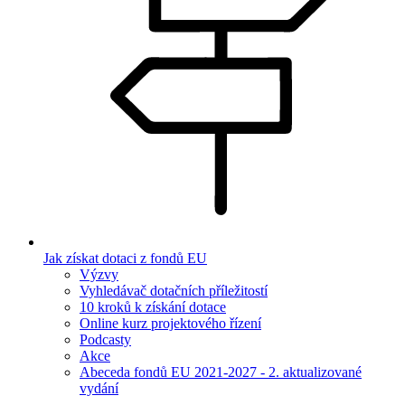
Jak získat dotaci z fondů EU
Výzvy
Vyhledávač dotačních příležitostí
10 kroků k získání dotace
Online kurz projektového řízení
Podcasty
Akce
Abeceda fondů EU 2021-2027 - 2. aktualizované
vydání