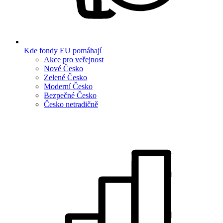
Kde fondy EU pomáhají
Akce pro veřejnost
Nové Česko
Zelené Česko
Moderní Česko
Bezpečné Česko
Česko netradičně