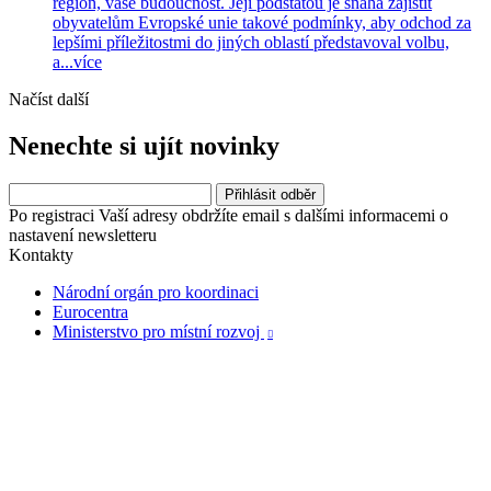
region, vaše budoucnost. Její podstatou je snaha zajistit
obyvatelům Evropské unie takové podmínky, aby odchod za
lepšími příležitostmi do jiných oblastí představoval volbu,
a...
více
Načíst další
Nenechte si ujít novinky
Po registraci Vaší adresy obdržíte email s dalšími informacemi o
nastavení newsletteru
Kontakty
Národní orgán pro koordinaci
Eurocentra
Ministerstvo pro místní rozvoj
