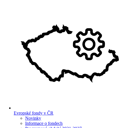
Evropské fondy v ČR
Novinky
Informace o fondech