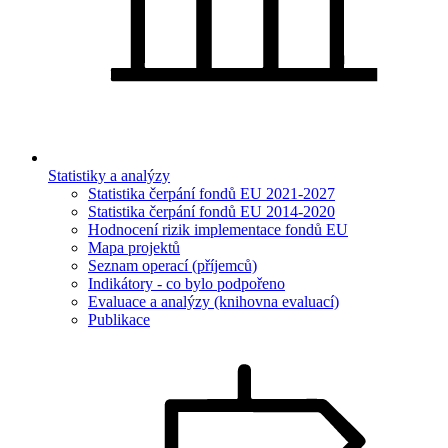
Statistiky a analýzy
Statistika čerpání fondů EU 2021-2027
Statistika čerpání fondů EU 2014-2020
Hodnocení rizik implementace fondů EU
Mapa projektů
Seznam operací (příjemců)
Indikátory - co bylo podpořeno
Evaluace a analýzy (knihovna evaluací)
Publikace