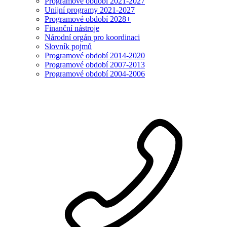
Programové období 2021-2027
Unijní programy 2021-2027
Programové období 2028+
Finanční nástroje
Národní orgán pro koordinaci
Slovník pojmů
Programové období 2014-2020
Programové období 2007-2013
Programové období 2004-2006