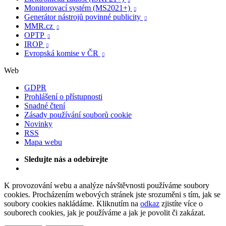

Monitorovací systém (MS2021+)

Generátor nástrojů povinné publicity

MMR.cz

OPTP

IROP

Evropská komise v ČR

Web
GDPR
Prohlášení o přístupnosti
Snadné čtení
Zásady používání souborů cookie
Novinky
RSS
Mapa webu
Sledujte nás a odebírejte
K provozování webu a analýze návštěvnosti používáme soubory
cookies. Procházením webových stránek jste srozuměni s tím, jak se
soubory cookies nakládáme. Kliknutím na
odkaz
zjistíte více o
souborech cookies, jak je používáme a jak je povolit či zakázat.