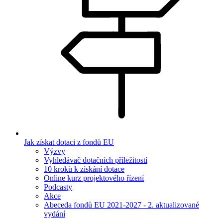
Jak získat dotaci z fondů EU
Výzvy
Vyhledávač dotačních příležitostí
10 kroků k získání dotace
Online kurz projektového řízení
Podcasty
Akce
Abeceda fondů EU 2021-2027 - 2. aktualizované
vydání