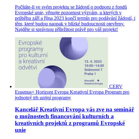
Počítáte-li ve svém projektu se žádostí o podporu z fondů
Evropské unie, věnujte pozornost výzvám, u kterých v
průběhu září a října 2023 končí termín pro podávání žádostí, i
těm, které budou naopak v blízké budoucnosti otevřeny.
Najděte si správnou příležitost právě pro váš projekt!
CERV
Erasmus+
Horizont Evropa
Kreativní Evropa
Program pro
jednotný trh
unijní programy
Kancelář Kreativní Evropa vás zve na seminář
o možnostech financování kulturních a
kreativních projektů z programů Evropské
unie