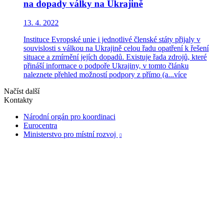
na dopady války na Ukrajině
13. 4. 2022
Instituce Evropské unie i jednotlivé členské státy přijaly v
souvislosti s válkou na Ukrajině celou řadu opatření k řešení
situace a zmírnění jejích dopadů. Existuje řada zdrojů, které
přináší informace o podpoře Ukrajiny, v tomto článku
naleznete přehled možností podpory z přímo (a...
více
Načíst další
Kontakty
Národní orgán pro koordinaci
Eurocentra
Ministerstvo pro místní rozvoj
