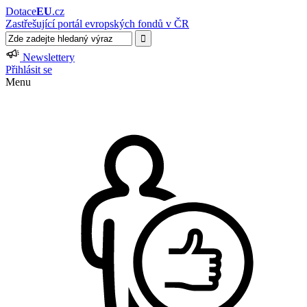
Dotace
EU
.cz
Zastřešující portál evropských fondů v ČR
Newslettery
Přihlásit se
Menu