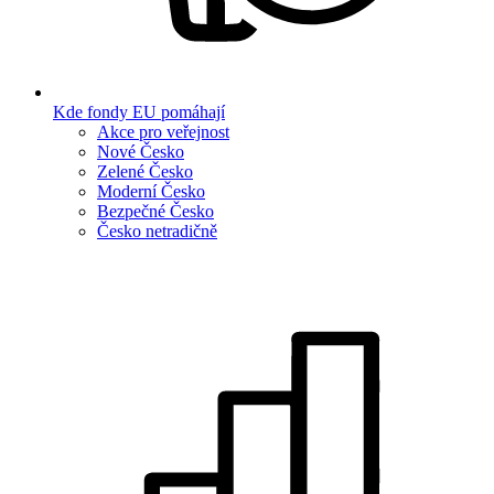
Kde fondy EU pomáhají
Akce pro veřejnost
Nové Česko
Zelené Česko
Moderní Česko
Bezpečné Česko
Česko netradičně