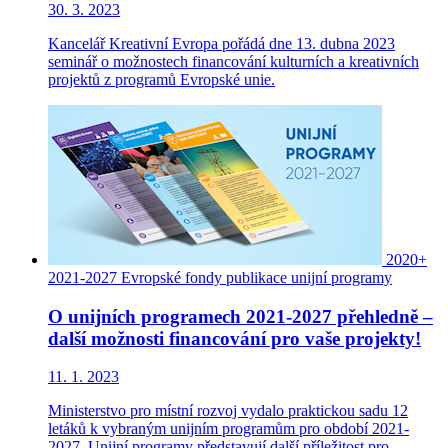
30. 3. 2023
Kancelář Kreativní Evropa pořádá dne 13. dubna 2023
seminář o možnostech financování kulturních a kreativních
projektů z programů Evropské unie.
2020+
2021-2027
Evropské fondy
publikace
unijní programy
O unijních programech 2021-2027 přehledně –
další možnosti financování pro vaše projekty!
11. 1. 2023
Ministerstvo pro místní rozvoj vydalo praktickou sadu 12
letáků k vybraným unijním programům pro období 2021-
2027. Unijní programy představují další příležitost pro