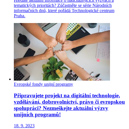
Hledáte aktuální informace o nadcházejících výzvách a
tematických prioritách? Zúčastněte se série Národních
informačních dnů, které pořádá Technologické centrum
Praha.
Evropské fondy
unijní programy
Připravujete projekt na digitální technologie,
vzdělávání, dobrovolnictví, právo či evropskou
spolupráci? Nezmeškejte aktuální výzvy
unijních programů!
18. 9. 2023