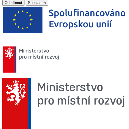
Odmítnout
Souhlasím