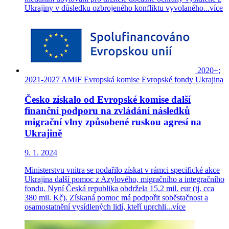
Ukrajiny v důsledku ozbrojeného konfliktu vyvolaného...
více
2020+;
2021-2027
AMIF
Evropská komise
Evropské fondy
Ukrajina
Česko získalo od Evropské komise další
finanční podporu na zvládání následků
migrační vlny způsobené ruskou agresí na
Ukrajině
9. 1. 2024
Ministerstvu vnitra se podařilo získat v rámci specifické akce
Ukrajina další pomoc z Azylového, migračního a integračního
fondu. Nyní Česká republika obdržela 15,2 mil. eur (tj. cca
380 mil. Kč). Získaná pomoc má podpořit soběstačnost a
osamostatnění vysídlených lidí, kteří uprchli...
více