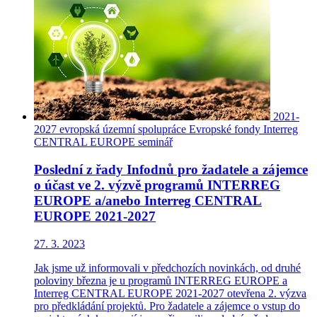
2021-
2027
evropská územní spolupráce
Evropské fondy
Interreg
CENTRAL EUROPE
seminář
Poslední z řady Infodnů pro žadatele a zájemce
o účast ve 2. výzvě programů INTERREG
EUROPE a/anebo Interreg CENTRAL
EUROPE 2021-2027
27. 3. 2023
Jak jsme už informovali v předchozích novinkách, od druhé
poloviny března je u programů INTERREG EUROPE a
Interreg CENTRAL EUROPE 2021-2027 otevřena 2. výzva
pro předkládání projektů. Pro žadatele a zájemce o vstup do