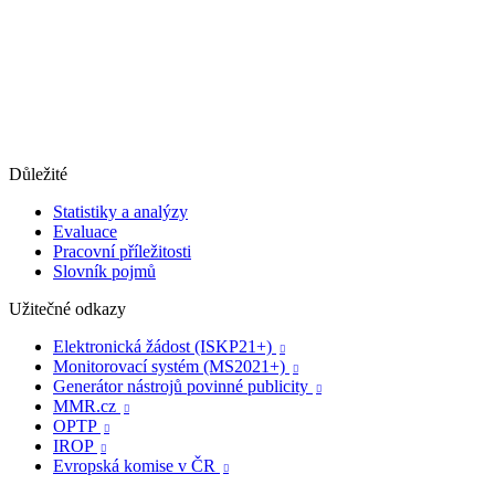
Důležité
Statistiky a analýzy
Evaluace
Pracovní příležitosti
Slovník pojmů
Užitečné odkazy
Elektronická žádost (ISKP21+)

Monitorovací systém (MS2021+)

Generátor nástrojů povinné publicity

MMR.cz

OPTP

IROP

Evropská komise v ČR
