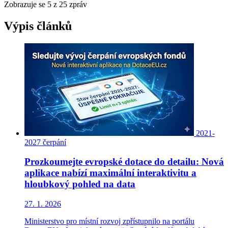
Zobrazuje se
5
z 25 zpráv
Výpis článků
2021-
2027
čerpání
Prozkoumejte evropské dotace do detailu: Nová
aplikace nabízí maximální interaktivitu a
hloubkový pohled na data
27. 1. 2026
Ministerstvo pro místní rozvoj zpřístupnilo na portálu