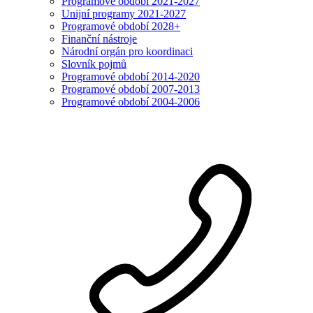
Programové období 2021-2027
Unijní programy 2021-2027
Programové období 2028+
Finanční nástroje
Národní orgán pro koordinaci
Slovník pojmů
Programové období 2014-2020
Programové období 2007-2013
Programové období 2004-2006