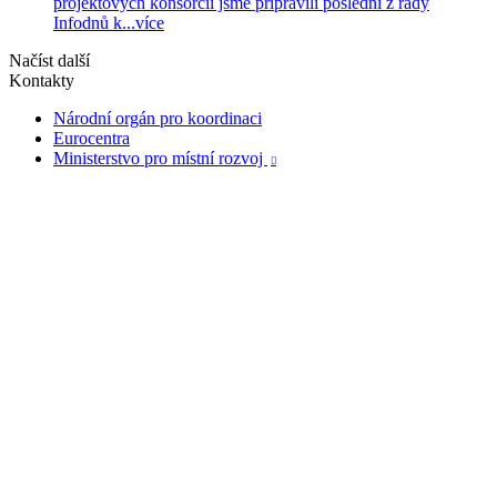
projektových konsorcií jsme připravili poslední z řady
Infodnů k...
více
Načíst další
Kontakty
Národní orgán pro koordinaci
Eurocentra
Ministerstvo pro místní rozvoj
