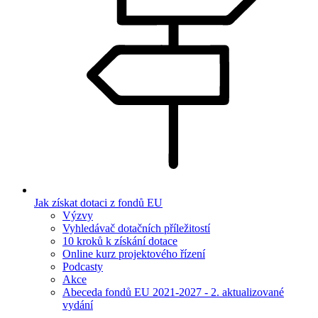
Jak získat dotaci z fondů EU
Výzvy
Vyhledávač dotačních příležitostí
10 kroků k získání dotace
Online kurz projektového řízení
Podcasty
Akce
Abeceda fondů EU 2021-2027 - 2. aktualizované
vydání