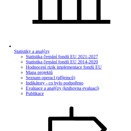
Statistiky a analýzy
Statistika čerpání fondů EU 2021-2027
Statistika čerpání fondů EU 2014-2020
Hodnocení rizik implementace fondů EU
Mapa projektů
Seznam operací (příjemců)
Indikátory - co bylo podpořeno
Evaluace a analýzy (knihovna evaluací)
Publikace