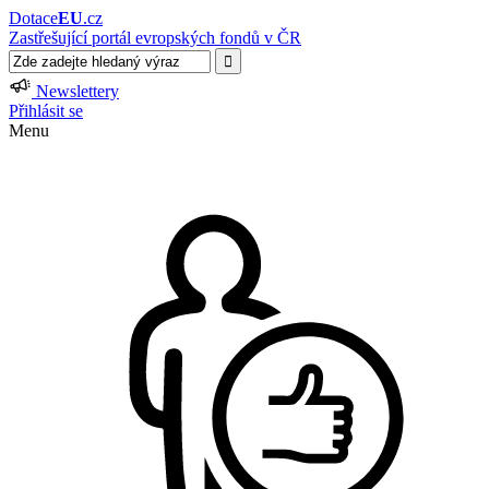
Dotace
EU
.cz
Zastřešující portál evropských fondů v ČR
Newslettery
Přihlásit se
Menu