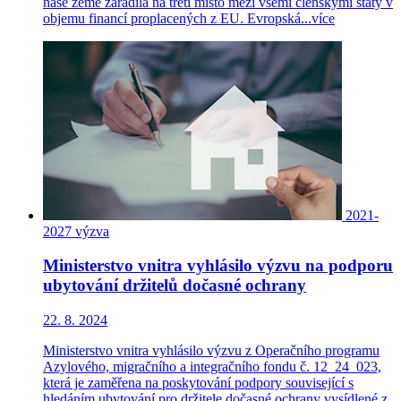
naše země zařadila na třetí místo mezi všemi členskými státy v
objemu financí proplacených z EU. Evropská...
více
2021-
2027
výzva
Ministerstvo vnitra vyhlásilo výzvu na podporu
ubytování držitelů dočasné ochrany
22. 8. 2024
Ministerstvo vnitra vyhlásilo výzvu z Operačního programu
Azylového, migračního a integračního fondu č. 12_24_023,
která je zaměřena na poskytování podpory související s
hledáním ubytování pro držitele dočasné ochrany vysídlené z