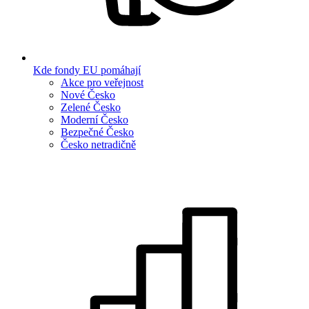
Kde fondy EU pomáhají
Akce pro veřejnost
Nové Česko
Zelené Česko
Moderní Česko
Bezpečné Česko
Česko netradičně