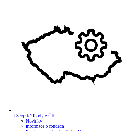
Evropské fondy v ČR
Novinky
Informace o fondech