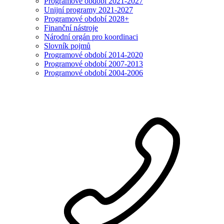
Programové období 2021-2027
Unijní programy 2021-2027
Programové období 2028+
Finanční nástroje
Národní orgán pro koordinaci
Slovník pojmů
Programové období 2014-2020
Programové období 2007-2013
Programové období 2004-2006