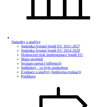
Statistiky a analýzy
Statistika čerpání fondů EU 2021-2027
Statistika čerpání fondů EU 2014-2020
Hodnocení rizik implementace fondů EU
Mapa projektů
Seznam operací (příjemců)
Indikátory - co bylo podpořeno
Evaluace a analýzy (knihovna evaluací)
Publikace