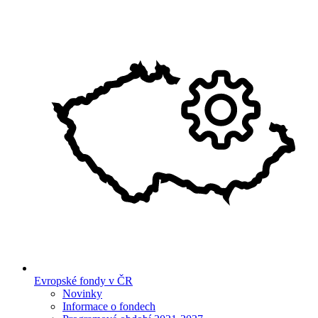
Evropské fondy v ČR
Novinky
Informace o fondech