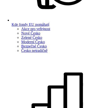
Kde fondy EU pomáhají
Akce pro veřejnost
Nové Česko
Zelené Česko
Moderní Česko
Bezpečné Česko
Česko netradičně