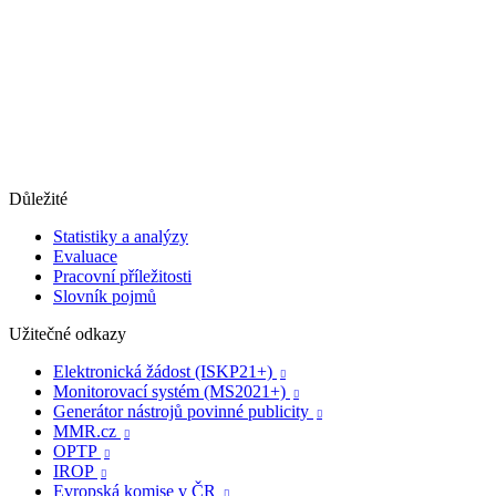
Důležité
Statistiky a analýzy
Evaluace
Pracovní příležitosti
Slovník pojmů
Užitečné odkazy
Elektronická žádost (ISKP21+)

Monitorovací systém (MS2021+)

Generátor nástrojů povinné publicity

MMR.cz

OPTP

IROP

Evropská komise v ČR
