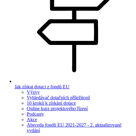
Jak získat dotaci z fondů EU
Výzvy
Vyhledávač dotačních příležitostí
10 kroků k získání dotace
Online kurz projektového řízení
Podcasty
Akce
Abeceda fondů EU 2021-2027 - 2. aktualizované
vydání