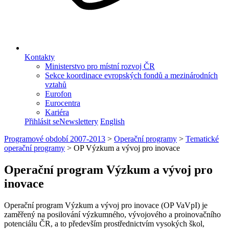
Kontakty
Ministerstvo pro místní rozvoj ČR
Sekce koordinace evropských fondů a mezinárodních
vztahů
Eurofon
Eurocentra
Kariéra
Přihlásit se
Newslettery
English
Programové období 2007-2013
>
Operační programy
>
Tematické
operační programy
>
OP Výzkum a vývoj pro inovace
Operační program Výzkum a vývoj pro
inovace
Operační program Výzkum a vývoj pro inovace (OP VaVpI) je
zaměřený na posilování výzkumného, vývojového a proinovačního
potenciálu ČR, a to především prostřednictvím vysokých škol,