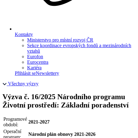
Kontakty
Ministerstvo pro místní rozvoj ČR
Sekce koordinace evropských fondů a mezinárodních
vztahů
Eurofon
Eurocentra
Kariéra
Přihlásit se
Newslettery
Všechny výzvy
Výzva č. 16/2025 Národního programu
Životní prostředí: Základní poradenství
Programové
2021-2027
období:
Operační
Národní plán obnovy 2021-2026
program: