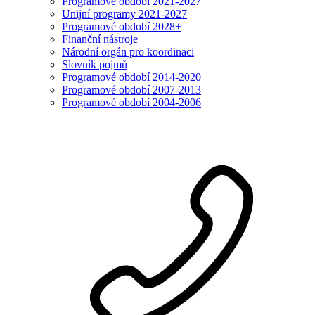
Programové období 2021-2027
Unijní programy 2021-2027
Programové období 2028+
Finanční nástroje
Národní orgán pro koordinaci
Slovník pojmů
Programové období 2014-2020
Programové období 2007-2013
Programové období 2004-2006