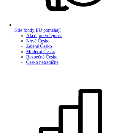
Kde fondy EU pomáhají
Akce pro veřejnost
Nové Česko
Zelené Česko
Moderní Česko
Bezpečné Česko
Česko netradičně