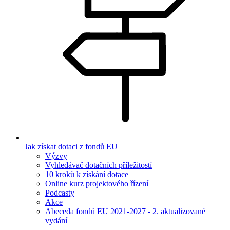
Jak získat dotaci z fondů EU
Výzvy
Vyhledávač dotačních příležitostí
10 kroků k získání dotace
Online kurz projektového řízení
Podcasty
Akce
Abeceda fondů EU 2021-2027 - 2. aktualizované
vydání