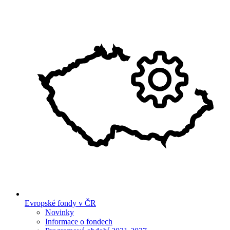
Evropské fondy v ČR
Novinky
Informace o fondech