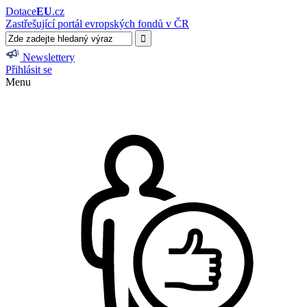
Dotace
EU
.cz
Zastřešující portál evropských fondů v ČR
Newslettery
Přihlásit se
Menu