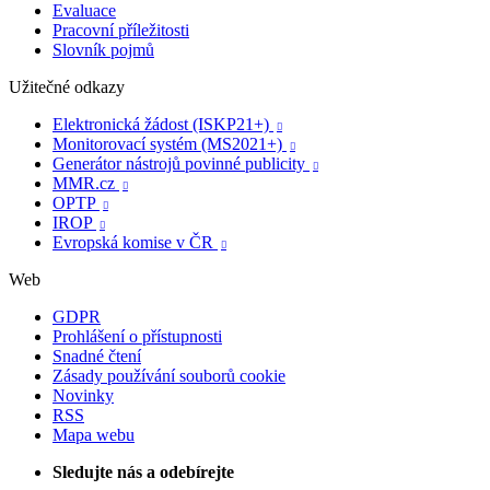
Evaluace
Pracovní příležitosti
Slovník pojmů
Užitečné odkazy
Elektronická žádost (ISKP21+)

Monitorovací systém (MS2021+)

Generátor nástrojů povinné publicity

MMR.cz

OPTP

IROP

Evropská komise v ČR

Web
GDPR
Prohlášení o přístupnosti
Snadné čtení
Zásady používání souborů cookie
Novinky
RSS
Mapa webu
Sledujte nás a odebírejte