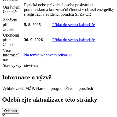
Fyzická nebo právnická osoba poskytující
Oprávnění
poradenskou a konzultační činnost v oblasti energetiky
žadatelé:
s registrací v evidenci poradců SFŽP ČR
Zahájení
příjmu
5. 8. 2025
Přidat do svého kalendáře
žádostí:
Ukončení
příjmu
30. 9. 2026
Přidat do svého kalendáře
žádostí:
Více
informací
Na tomto webovém odkazu

na:
Stav výzvy:
otevřená
Informace o výzvě
Vyhlašovatel: MŽP; Národní program Životní prostředí
Odebírejte aktualizace této stránky
X