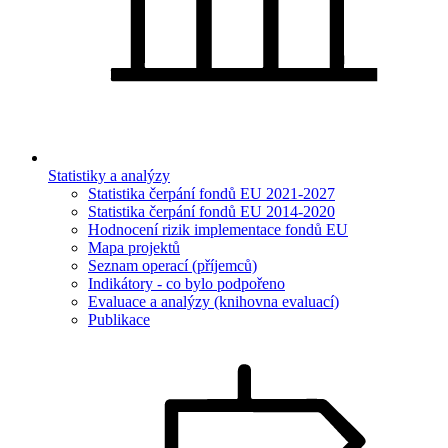
Statistiky a analýzy
Statistika čerpání fondů EU 2021-2027
Statistika čerpání fondů EU 2014-2020
Hodnocení rizik implementace fondů EU
Mapa projektů
Seznam operací (příjemců)
Indikátory - co bylo podpořeno
Evaluace a analýzy (knihovna evaluací)
Publikace