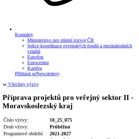
Kontakty
Ministerstvo pro místní rozvoj ČR
Sekce koordinace evropských fondů a mezinárodních
vztahů
Eurofon
Eurocentra
Kariéra
Přihlásit se
Newslettery
Všechny výzvy
Příprava projektů pro veřejný sektor II -
Moravskoslezský kraj
Číslo výzvy:
10_25_075
Druh výzvy:
Průběžná
Programové období:
2021-2027