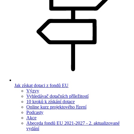
Jak získat dotaci z fondů EU
Výzvy
Vyhledávač dotačních příležitostí
10 kroků k získání dotace
Online kurz projektového řízení
Podcasty
Akce
Abeceda fondů EU 2021-2027 - 2. aktualizované
vydání