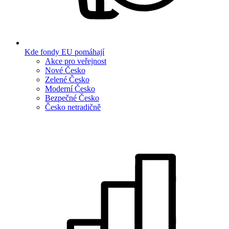
Kde fondy EU pomáhají
Akce pro veřejnost
Nové Česko
Zelené Česko
Moderní Česko
Bezpečné Česko
Česko netradičně