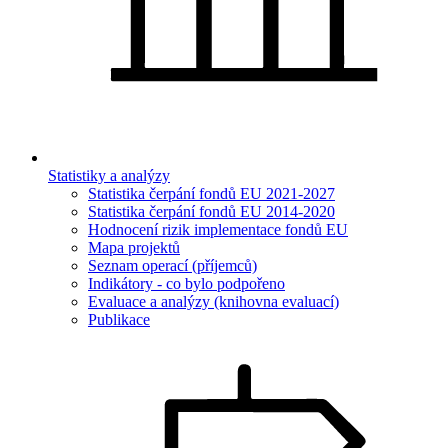
Statistiky a analýzy
Statistika čerpání fondů EU 2021-2027
Statistika čerpání fondů EU 2014-2020
Hodnocení rizik implementace fondů EU
Mapa projektů
Seznam operací (příjemců)
Indikátory - co bylo podpořeno
Evaluace a analýzy (knihovna evaluací)
Publikace