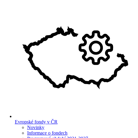
Evropské fondy v ČR
Novinky
Informace o fondech