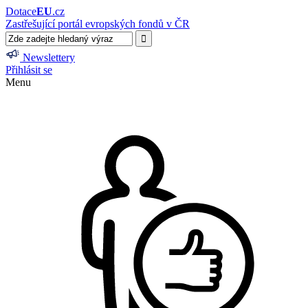
Dotace
EU
.cz
Zastřešující portál evropských fondů v ČR
Newslettery
Přihlásit se
Menu