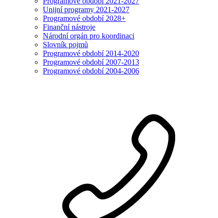
Programové období 2021-2027
Unijní programy 2021-2027
Programové období 2028+
Finanční nástroje
Národní orgán pro koordinaci
Slovník pojmů
Programové období 2014-2020
Programové období 2007-2013
Programové období 2004-2006