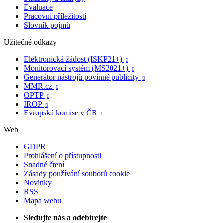
Evaluace
Pracovní příležitosti
Slovník pojmů
Užitečné odkazy
Elektronická žádost (ISKP21+)

Monitorovací systém (MS2021+)

Generátor nástrojů povinné publicity

MMR.cz

OPTP

IROP

Evropská komise v ČR

Web
GDPR
Prohlášení o přístupnosti
Snadné čtení
Zásady používání souborů cookie
Novinky
RSS
Mapa webu
Sledujte nás a odebírejte