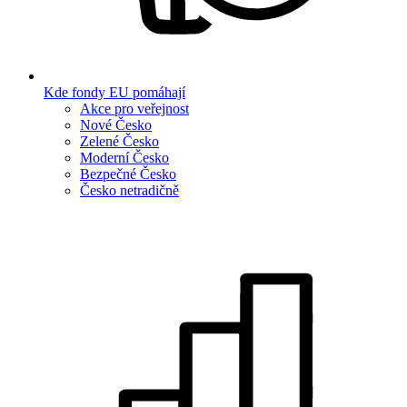
Kde fondy EU pomáhají
Akce pro veřejnost
Nové Česko
Zelené Česko
Moderní Česko
Bezpečné Česko
Česko netradičně