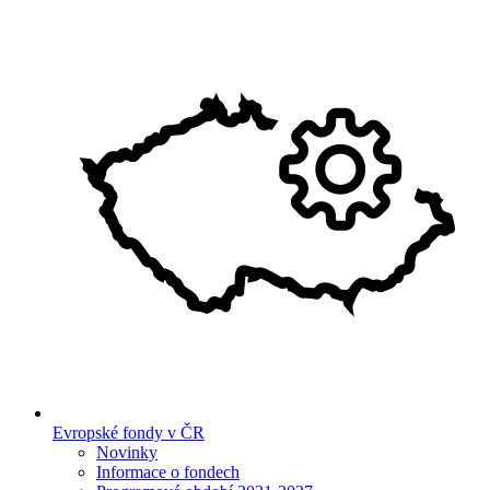
Evropské fondy v ČR
Novinky
Informace o fondech