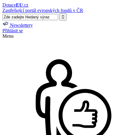
Dotace
EU
.cz
Zastřešující portál evropských fondů v ČR
Newslettery
Přihlásit se
Menu