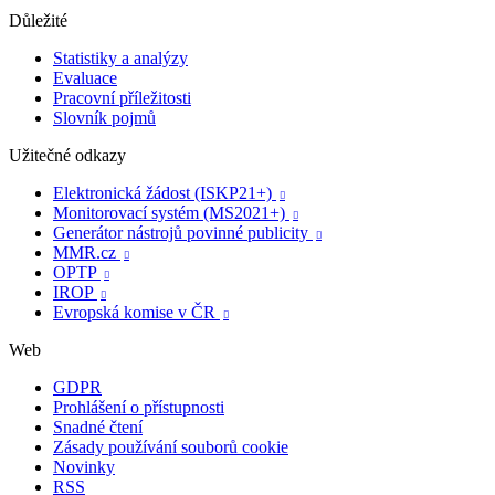
Důležité
Statistiky a analýzy
Evaluace
Pracovní příležitosti
Slovník pojmů
Užitečné odkazy
Elektronická žádost (ISKP21+)

Monitorovací systém (MS2021+)

Generátor nástrojů povinné publicity

MMR.cz

OPTP

IROP

Evropská komise v ČR

Web
GDPR
Prohlášení o přístupnosti
Snadné čtení
Zásady používání souborů cookie
Novinky
RSS