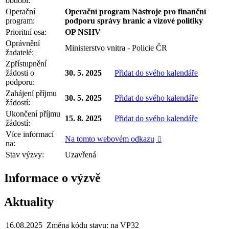
období:
Operační
Operační program Nástroje pro finanční
program:
podporu správy hranic a vízové politiky
Prioritní osa:
OP NSHV
Oprávnění
Ministerstvo vnitra - Policie ČR
žadatelé:
Zpřístupnění
žádosti o
30. 5. 2025
Přidat do svého kalendáře
podporu:
Zahájení příjmu
30. 5. 2025
Přidat do svého kalendáře
žádostí:
Ukončení příjmu
15. 8. 2025
Přidat do svého kalendáře
žádostí:
Více informací
Na tomto webovém odkazu

na:
Stav výzvy:
Uzavřená
Informace o výzvě
Aktuality
16.08.2025
Změna kódu stavu: na VP32