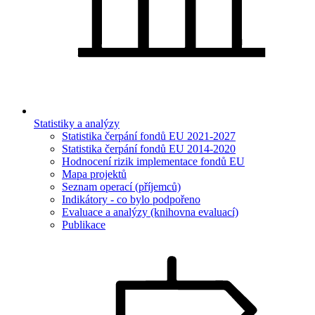
Statistiky a analýzy
Statistika čerpání fondů EU 2021-2027
Statistika čerpání fondů EU 2014-2020
Hodnocení rizik implementace fondů EU
Mapa projektů
Seznam operací (příjemců)
Indikátory - co bylo podpořeno
Evaluace a analýzy (knihovna evaluací)
Publikace