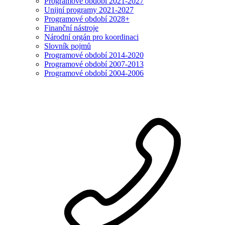
Programové období 2021-2027
Unijní programy 2021-2027
Programové období 2028+
Finanční nástroje
Národní orgán pro koordinaci
Slovník pojmů
Programové období 2014-2020
Programové období 2007-2013
Programové období 2004-2006