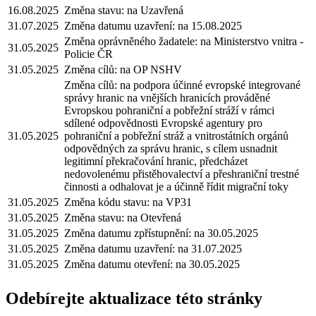
16.08.2025
Změna stavu: na Uzavřená
31.07.2025
Změna datumu uzavření: na 15.08.2025
Změna oprávněného žadatele: na Ministerstvo vnitra -
31.05.2025
Policie ČR
31.05.2025
Změna cílů: na OP NSHV
Změna cílů: na podpora účinné evropské integrované
správy hranic na vnějších hranicích prováděné
Evropskou pohraniční a pobřežní stráží v rámci
sdílené odpovědnosti Evropské agentury pro
31.05.2025
pohraniční a pobřežní stráž a vnitrostátních orgánů
odpovědných za správu hranic, s cílem usnadnit
legitimní překračování hranic, předcházet
nedovolenému přistěhovalectví a přeshraniční trestné
činnosti a odhalovat je a účinně řídit migrační toky
31.05.2025
Změna kódu stavu: na VP31
31.05.2025
Změna stavu: na Otevřená
31.05.2025
Změna datumu zpřístupnění: na 30.05.2025
31.05.2025
Změna datumu uzavření: na 31.07.2025
31.05.2025
Změna datumu otevření: na 30.05.2025
Odebírejte aktualizace této stránky