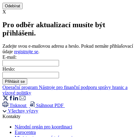
X
Pro odběr aktualizací musíte být
přihlášeni.
Zadejte svou e-mailovou adresu a heslo. Pokud nemáte přihlašovací
údaje
registrujte se
.
E-mail:
Heslo:
Operační program Nástroje pro finanční podporu správy hranic a
vízové politiky
Tisknout
Stáhnout PDF
Všechny výzvy
Kontakty
Národní orgán pro koordinaci
Eurocentra