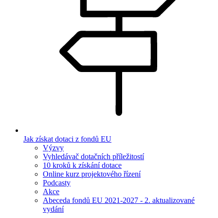
Jak získat dotaci z fondů EU
Výzvy
Vyhledávač dotačních příležitostí
10 kroků k získání dotace
Online kurz projektového řízení
Podcasty
Akce
Abeceda fondů EU 2021-2027 - 2. aktualizované
vydání