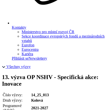
Kontakty
Ministerstvo pro místní rozvoj ČR
Sekce koordinace evropských fondů a mezinárodních
vztahů
Eurofon
Eurocentra
Kariéra
Přihlásit se
Newslettery
Všechny výzvy
13. výzva OP NSHV - Specifická akce:
Inovace
Číslo výzvy:
14_25_013
Druh výzvy:
Kolová
Programové
2021-2027