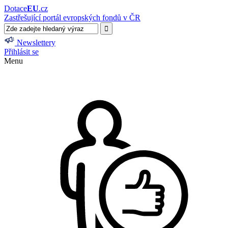
Dotace
EU
.cz
Zastřešující portál evropských fondů v ČR
Newslettery
Přihlásit se
Menu