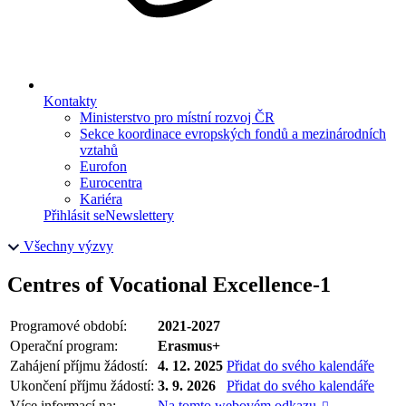
Kontakty
Ministerstvo pro místní rozvoj ČR
Sekce koordinace evropských fondů a mezinárodních
vztahů
Eurofon
Eurocentra
Kariéra
Přihlásit se
Newslettery
Všechny výzvy
Centres of Vocational Excellence-1
Programové období:
2021-2027
Operační program:
Erasmus+
Zahájení příjmu žádostí:
4. 12. 2025
Přidat do svého kalendáře
Ukončení příjmu žádostí:
3. 9. 2026
Přidat do svého kalendáře
Více informací na:
Na tomto webovém odkazu