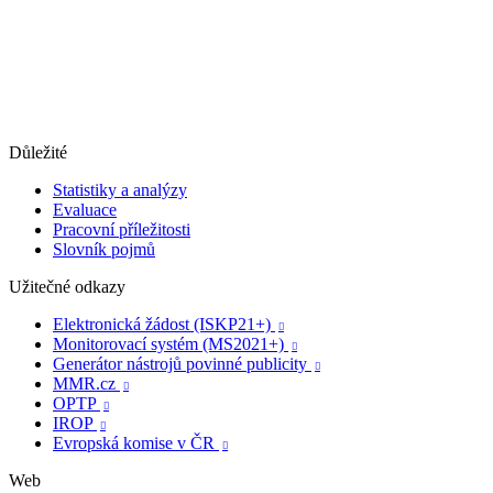
Důležité
Statistiky a analýzy
Evaluace
Pracovní příležitosti
Slovník pojmů
Užitečné odkazy
Elektronická žádost (ISKP21+)

Monitorovací systém (MS2021+)

Generátor nástrojů povinné publicity

MMR.cz

OPTP

IROP

Evropská komise v ČR

Web