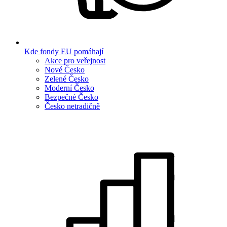
Kde fondy EU pomáhají
Akce pro veřejnost
Nové Česko
Zelené Česko
Moderní Česko
Bezpečné Česko
Česko netradičně