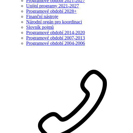
Programové období 2021-2027
Unijní programy 2021-2027
Programové období 2028+
Finanční nástroje
Národní orgán pro koordinaci
Slovník pojmů
Programové období 2014-2020
Programové období 2007-2013
Programové období 2004-2006