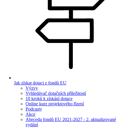
Jak získat dotaci z fondů EU
Výzvy
Vyhledávač dotačních příležitostí
10 kroků k získání dotace
Online kurz projektového řízení
Podcasty
Akce
Abeceda fondů EU 2021-2027 - 2. aktualizované
vydání