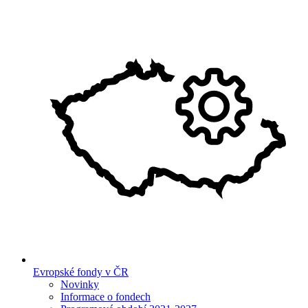
Evropské fondy v ČR
Novinky
Informace o fondech