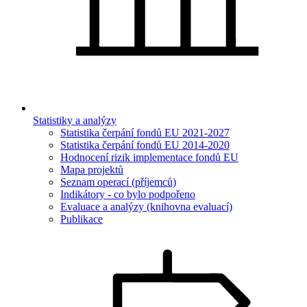
Statistiky a analýzy
Statistika čerpání fondů EU 2021-2027
Statistika čerpání fondů EU 2014-2020
Hodnocení rizik implementace fondů EU
Mapa projektů
Seznam operací (příjemců)
Indikátory - co bylo podpořeno
Evaluace a analýzy (knihovna evaluací)
Publikace