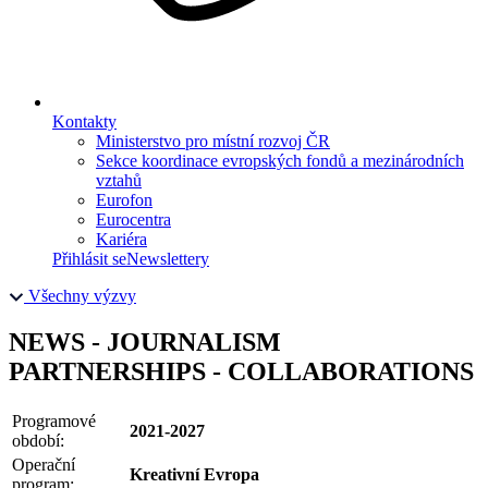
Kontakty
Ministerstvo pro místní rozvoj ČR
Sekce koordinace evropských fondů a mezinárodních
vztahů
Eurofon
Eurocentra
Kariéra
Přihlásit se
Newslettery
Všechny výzvy
NEWS - JOURNALISM
PARTNERSHIPS - COLLABORATIONS
Programové
2021-2027
období:
Operační
Kreativní Evropa
program: