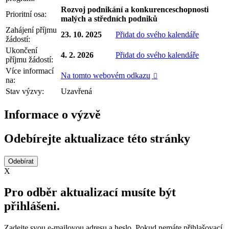
Rozvoj podnikání a konkurenceschopnosti
Prioritní osa:
malých a středních podniků
Zahájení příjmu
23. 10. 2025
Přidat do svého kalendáře
žádostí:
Ukončení
4. 2. 2026
Přidat do svého kalendáře
příjmu žádostí:
Více informací
Na tomto webovém odkazu

na:
Stav výzvy:
Uzavřená
Informace o výzvě
Odebírejte aktualizace této stránky
X
Pro odběr aktualizací musíte být
přihlášeni.
Zadejte svou e-mailovou adresu a heslo. Pokud nemáte přihlašovací