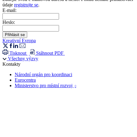
údaje
registrujte se
.
E-mail:
Heslo:
Kreativní Evropa
Tisknout
Stáhnout PDF
Všechny výzvy
Kontakty
Národní orgán pro koordinaci
Eurocentra
Ministerstvo pro místní rozvoj
