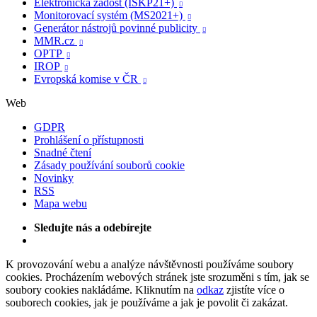
Elektronická žádost (ISKP21+)

Monitorovací systém (MS2021+)

Generátor nástrojů povinné publicity

MMR.cz

OPTP

IROP

Evropská komise v ČR

Web
GDPR
Prohlášení o přístupnosti
Snadné čtení
Zásady používání souborů cookie
Novinky
RSS
Mapa webu
Sledujte nás a odebírejte
K provozování webu a analýze návštěvnosti používáme soubory
cookies. Procházením webových stránek jste srozuměni s tím, jak se
soubory cookies nakládáme. Kliknutím na
odkaz
zjistíte více o
souborech cookies, jak je používáme a jak je povolit či zakázat.