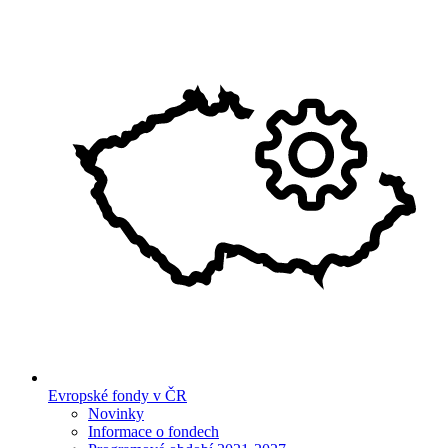
Evropské fondy v ČR
Novinky
Informace o fondech