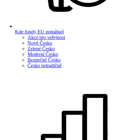
Kde fondy EU pomáhají
Akce pro veřejnost
Nové Česko
Zelené Česko
Moderní Česko
Bezpečné Česko
Česko netradičně