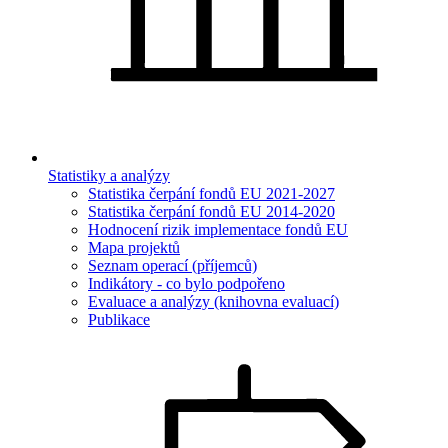
Statistiky a analýzy
Statistika čerpání fondů EU 2021-2027
Statistika čerpání fondů EU 2014-2020
Hodnocení rizik implementace fondů EU
Mapa projektů
Seznam operací (příjemců)
Indikátory - co bylo podpořeno
Evaluace a analýzy (knihovna evaluací)
Publikace