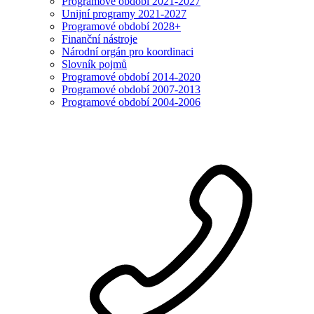
Programové období 2021-2027
Unijní programy 2021-2027
Programové období 2028+
Finanční nástroje
Národní orgán pro koordinaci
Slovník pojmů
Programové období 2014-2020
Programové období 2007-2013
Programové období 2004-2006