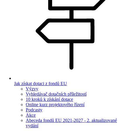
Jak získat dotaci z fondů EU
Výzvy
Vyhledávač dotačních příležitostí
10 kroků k získání dotace
Online kurz projektového řízení
Podcasty
Akce
Abeceda fondů EU 2021-2027 - 2. aktualizované
vydání