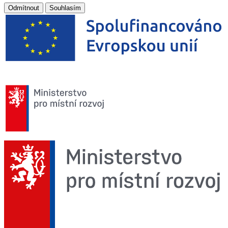
Odmítnout
Souhlasím