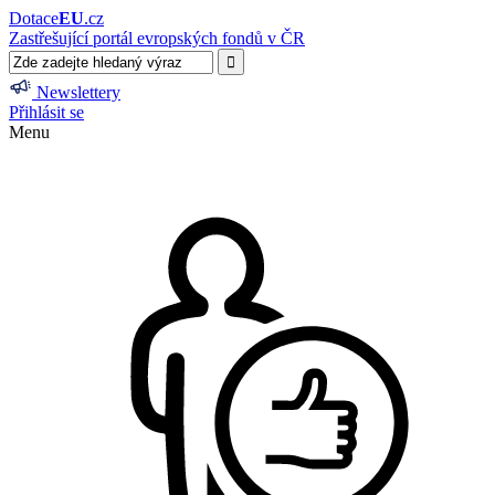
Dotace
EU
.cz
Zastřešující portál evropských fondů v ČR
Newslettery
Přihlásit se
Menu