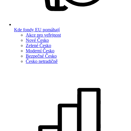
Kde fondy EU pomáhají
Akce pro veřejnost
Nové Česko
Zelené Česko
Moderní Česko
Bezpečné Česko
Česko netradičně