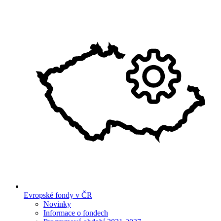
Evropské fondy v ČR
Novinky
Informace o fondech