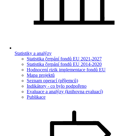
Statistiky a analýzy
Statistika čerpání fondů EU 2021-2027
Statistika čerpání fondů EU 2014-2020
Hodnocení rizik implementace fondů EU
Mapa projektů
Seznam operací (příjemců)
Indikátory - co bylo podpořeno
Evaluace a analýzy (knihovna evaluací)
Publikace