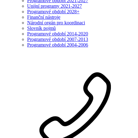
Programové období 2021-2027
Unijní programy 2021-2027
Programové období 2028+
Finanční nástroje
Národní orgán pro koordinaci
Slovník pojmů
Programové období 2014-2020
Programové období 2007-2013
Programové období 2004-2006