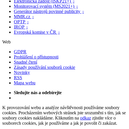
Elektronická žádost (ISKP21+)

Monitorovací systém (MS2021+)

Generátor nástrojů povinné publicity

MMR.cz

OPTP

IROP

Evropská komise v ČR

Web
GDPR
Prohlášení o přístupnosti
Snadné čtení
Zásady používání souborů cookie
Novinky
RSS
Mapa webu
Sledujte nás a odebírejte
K provozování webu a analýze návštěvnosti používáme soubory
cookies. Procházením webových stránek jste srozuměni s tím, jak se
soubory cookies nakládáme. Kliknutím na
odkaz
zjistíte více o
souborech cookies, jak je používáme a jak je povolit či zakázat.