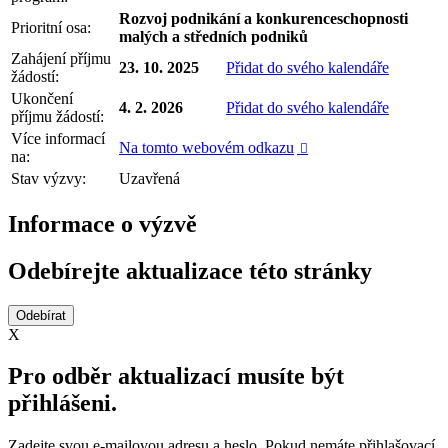
Rozvoj podnikání a konkurenceschopnosti
Prioritní osa:
malých a středních podniků
Zahájení příjmu
23. 10. 2025
Přidat do svého kalendáře
žádostí:
Ukončení
4. 2. 2026
Přidat do svého kalendáře
příjmu žádostí:
Více informací
Na tomto webovém odkazu

na:
Stav výzvy:
Uzavřená
Informace o výzvě
Odebírejte aktualizace této stránky
X
Pro odběr aktualizací musíte být
přihlášeni.
Zadejte svou e-mailovou adresu a heslo. Pokud nemáte přihlašovací