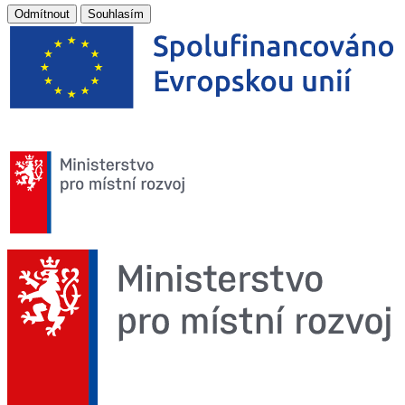
Odmítnout
Souhlasím