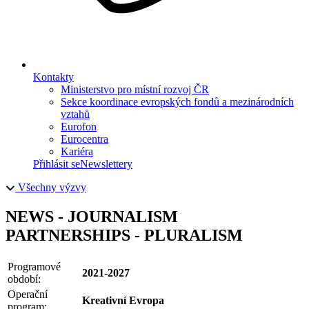
Kontakty
Ministerstvo pro místní rozvoj ČR
Sekce koordinace evropských fondů a mezinárodních
vztahů
Eurofon
Eurocentra
Kariéra
Přihlásit se
Newslettery
Všechny výzvy
NEWS - JOURNALISM
PARTNERSHIPS - PLURALISM
Programové
2021-2027
období:
Operační
Kreativní Evropa
program: