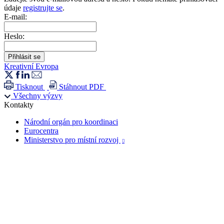
údaje
registrujte se
.
E-mail:
Heslo:
Kreativní Evropa
Tisknout
Stáhnout PDF
Všechny výzvy
Kontakty
Národní orgán pro koordinaci
Eurocentra
Ministerstvo pro místní rozvoj
