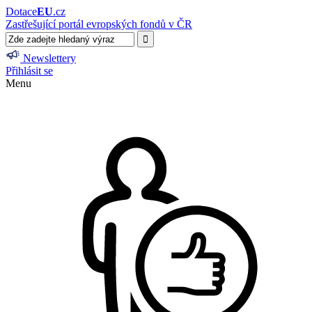
Dotace
EU
.cz
Zastřešující portál evropských fondů v ČR
Newslettery
Přihlásit se
Menu