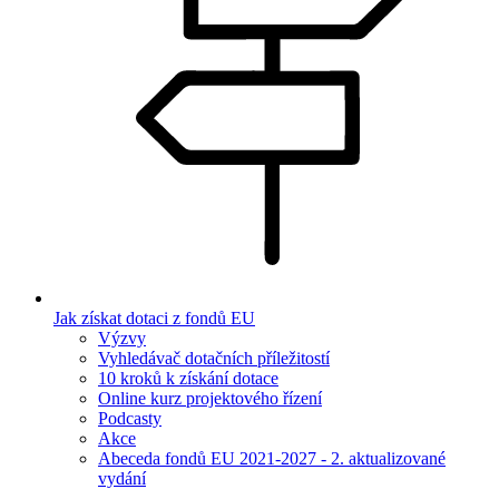
Jak získat dotaci z fondů EU
Výzvy
Vyhledávač dotačních příležitostí
10 kroků k získání dotace
Online kurz projektového řízení
Podcasty
Akce
Abeceda fondů EU 2021-2027 - 2. aktualizované
vydání