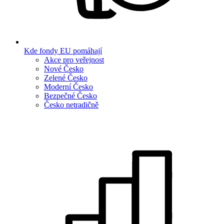
Kde fondy EU pomáhají
Akce pro veřejnost
Nové Česko
Zelené Česko
Moderní Česko
Bezpečné Česko
Česko netradičně