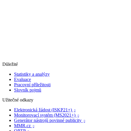
Důležité
Statistiky a analýzy
Evaluace
Pracovní příležitosti
Slovník pojmů
Užitečné odkazy
Elektronická žádost (ISKP21+)

Monitorovací systém (MS2021+)

Generátor nástrojů povinné publicity

MMR.cz

OPTP