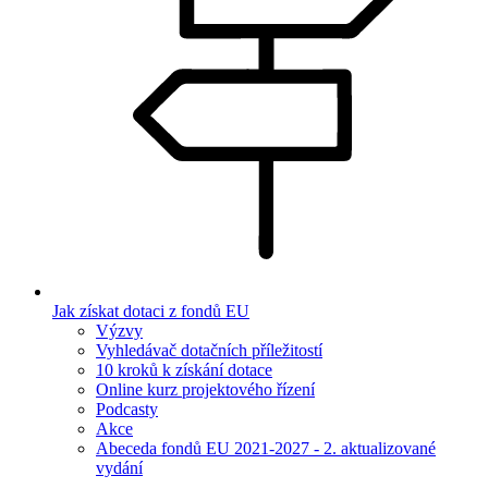
Jak získat dotaci z fondů EU
Výzvy
Vyhledávač dotačních příležitostí
10 kroků k získání dotace
Online kurz projektového řízení
Podcasty
Akce
Abeceda fondů EU 2021-2027 - 2. aktualizované
vydání