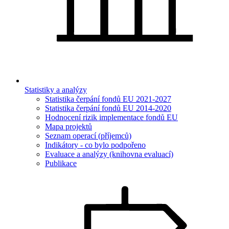
Statistiky a analýzy
Statistika čerpání fondů EU 2021-2027
Statistika čerpání fondů EU 2014-2020
Hodnocení rizik implementace fondů EU
Mapa projektů
Seznam operací (příjemců)
Indikátory - co bylo podpořeno
Evaluace a analýzy (knihovna evaluací)
Publikace