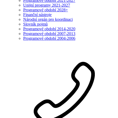
Programové období 2021-2027
Unijní programy 2021-2027
Programové období 2028+
Finanční nástroje
Národní orgán pro koordinaci
Slovník pojmů
Programové období 2014-2020
Programové období 2007-2013
Programové období 2004-2006