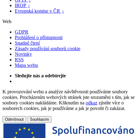

IROP

Evropská komise v ČR

Web
GDPR
Prohlášení o přístupnosti
Snadné čtení
Zásady používání souborů cookie
Novinky
RSS
Mapa webu
Sledujte nás a odebírejte
K provozování webu a analýze návštěvnosti používáme soubory
cookies. Procházením webových stránek jste srozuměni s tím, jak se
soubory cookies nakládáme. Kliknutím na
odkaz
zjistíte více o
souborech cookies, jak je používáme a jak je povolit či zakázat.
Odmítnout
Souhlasím