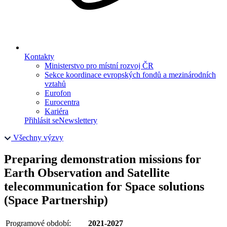
Kontakty
Ministerstvo pro místní rozvoj ČR
Sekce koordinace evropských fondů a mezinárodních
vztahů
Eurofon
Eurocentra
Kariéra
Přihlásit se
Newslettery
Všechny výzvy
Preparing demonstration missions for
Earth Observation and Satellite
telecommunication for Space solutions
(Space Partnership)
Programové období:
2021-2027