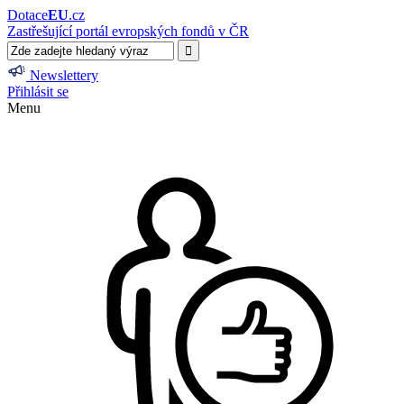
Dotace
EU
.cz
Zastřešující portál evropských fondů v ČR
Newslettery
Přihlásit se
Menu