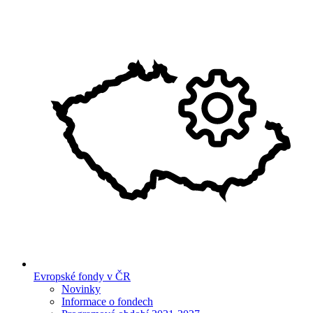
Evropské fondy v ČR
Novinky
Informace o fondech