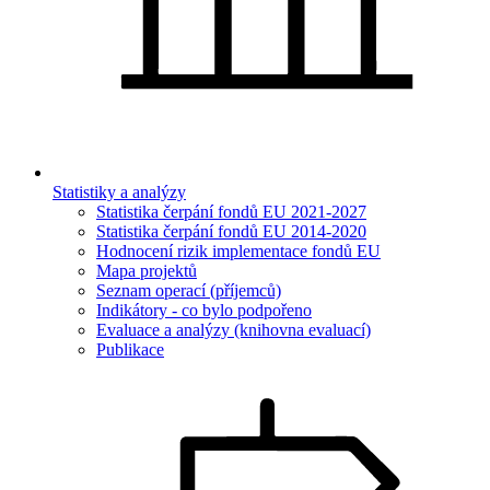
Statistiky a analýzy
Statistika čerpání fondů EU 2021-2027
Statistika čerpání fondů EU 2014-2020
Hodnocení rizik implementace fondů EU
Mapa projektů
Seznam operací (příjemců)
Indikátory - co bylo podpořeno
Evaluace a analýzy (knihovna evaluací)
Publikace