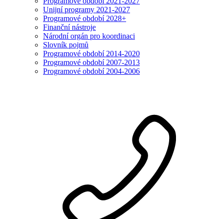
Programové období 2021-2027
Unijní programy 2021-2027
Programové období 2028+
Finanční nástroje
Národní orgán pro koordinaci
Slovník pojmů
Programové období 2014-2020
Programové období 2007-2013
Programové období 2004-2006