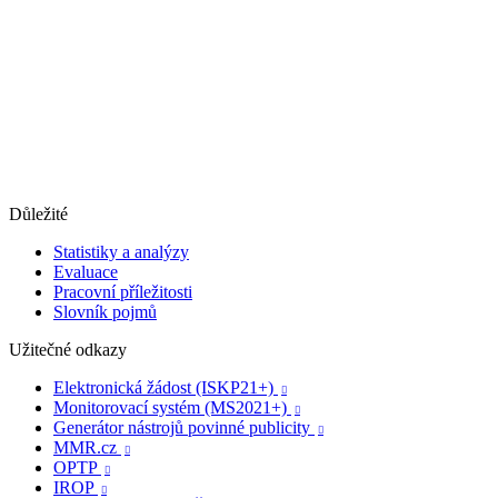
Důležité
Statistiky a analýzy
Evaluace
Pracovní příležitosti
Slovník pojmů
Užitečné odkazy
Elektronická žádost (ISKP21+)

Monitorovací systém (MS2021+)

Generátor nástrojů povinné publicity

MMR.cz

OPTP

IROP
