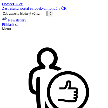
Dotace
EU
.cz
Zastřešující portál evropských fondů v ČR
Newslettery
Přihlásit se
Menu