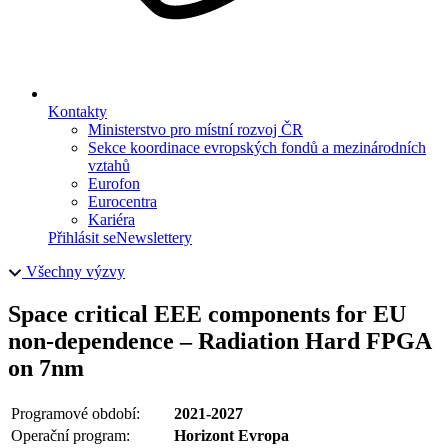
Kontakty
Ministerstvo pro místní rozvoj ČR
Sekce koordinace evropských fondů a mezinárodních
vztahů
Eurofon
Eurocentra
Kariéra
Přihlásit se
Newslettery
Všechny výzvy
Space critical EEE components for EU
non-dependence – Radiation Hard FPGA
on 7nm
Programové období:
2021-2027
Operační program:
Horizont Evropa