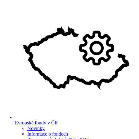
Evropské fondy v ČR
Novinky
Informace o fondech