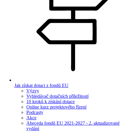
Jak získat dotaci z fondů EU
Výzvy
Vyhledávač dotačních příležitostí
10 kroků k získání dotace
Online kurz projektového řízení
Podcasty
Akce
Abeceda fondů EU 2021-2027 - 2. aktualizované
vydání