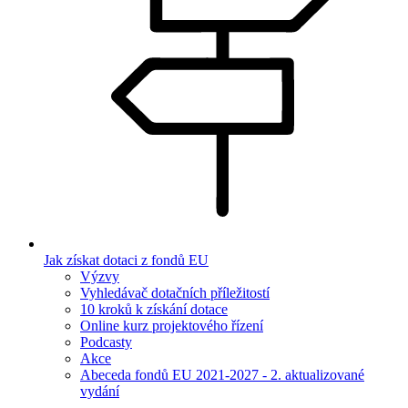
Jak získat dotaci z fondů EU
Výzvy
Vyhledávač dotačních příležitostí
10 kroků k získání dotace
Online kurz projektového řízení
Podcasty
Akce
Abeceda fondů EU 2021-2027 - 2. aktualizované
vydání