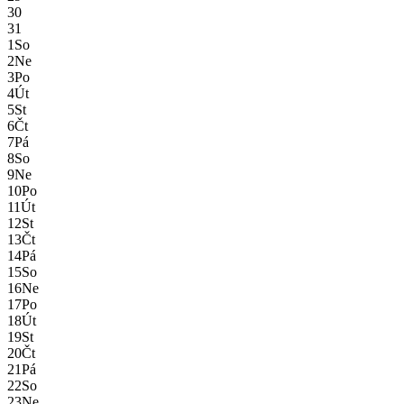
30
31
1
So
2
Ne
3
Po
4
Út
5
St
6
Čt
7
Pá
8
So
9
Ne
10
Po
11
Út
12
St
13
Čt
14
Pá
15
So
16
Ne
17
Po
18
Út
19
St
20
Čt
21
Pá
22
So
23
Ne