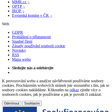
MMR.cz

OPTP

IROP

Evropská komise v ČR

Web
GDPR
Prohlášení o přístupnosti
Snadné čtení
Zásady používání souborů cookie
Novinky
RSS
Mapa webu
Sledujte nás a odebírejte
K provozování webu a analýze návštěvnosti používáme soubory
cookies. Procházením webových stránek jste srozuměni s tím, jak se
soubory cookies nakládáme. Kliknutím na
odkaz
zjistíte více o
souborech cookies, jak je používáme a jak je povolit či zakázat.
Odmítnout
Souhlasím