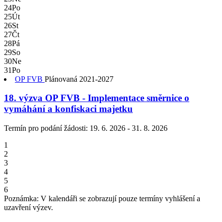
24
Po
25
Út
26
St
27
Čt
28
Pá
29
So
30
Ne
31
Po
OP FVB
Plánovaná
2021-2027
18. výzva OP FVB - Implementace směrnice o
vymáhání a konfiskaci majetku
Termín pro podání žádosti:
19. 6. 2026 - 31. 8. 2026
1
2
3
4
5
6
Poznámka: V kalendáři se zobrazují pouze termíny vyhlášení a
uzavření výzev.