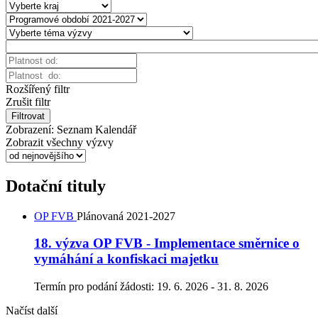
Rozšířený filtr
Zrušit filtr
Filtrovat
Zobrazení:
Seznam
Kalendář
Zobrazit všechny výzvy
Dotační tituly
OP FVB
Plánovaná
2021-2027
18. výzva OP FVB - Implementace směrnice o
vymáhání a konfiskaci majetku
Termín pro podání žádosti:
19. 6. 2026 - 31. 8. 2026
Načíst další