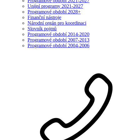
Programové období 2021-2027
Unijní programy 2021-2027
Programové období 2028+
Finanční nástroje
Národní orgán pro koordinaci
Slovník pojmů
Programové období 2014-2020
Programové období 2007-2013
Programové období 2004-2006