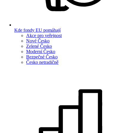
Kde fondy EU pomáhají
Akce pro veřejnost
Nové Česko
Zelené Česko
Moderní Česko
Bezpečné Česko
Česko netradičně