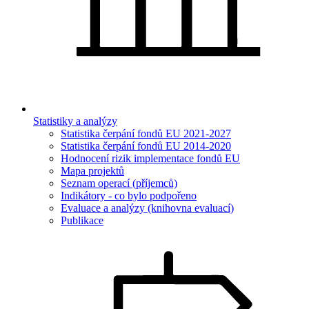
Statistiky a analýzy
Statistika čerpání fondů EU 2021-2027
Statistika čerpání fondů EU 2014-2020
Hodnocení rizik implementace fondů EU
Mapa projektů
Seznam operací (příjemců)
Indikátory - co bylo podpořeno
Evaluace a analýzy (knihovna evaluací)
Publikace