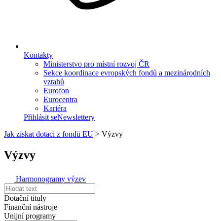
Kontakty
Ministerstvo pro místní rozvoj ČR
Sekce koordinace evropských fondů a mezinárodních
vztahů
Eurofon
Eurocentra
Kariéra
Přihlásit se
Newslettery
Jak získat dotaci z fondů EU
>
Výzvy
Výzvy
Harmonogramy výzev
Dotační tituly
Finanční nástroje
Unijní programy