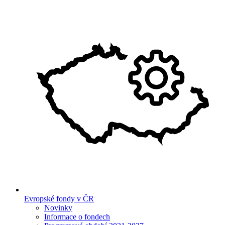
Evropské fondy v ČR
Novinky
Informace o fondech