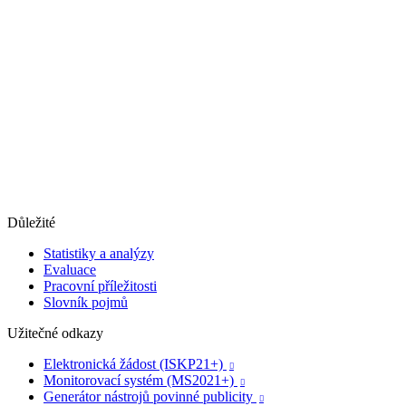
Důležité
Statistiky a analýzy
Evaluace
Pracovní příležitosti
Slovník pojmů
Užitečné odkazy
Elektronická žádost (ISKP21+)

Monitorovací systém (MS2021+)

Generátor nástrojů povinné publicity
