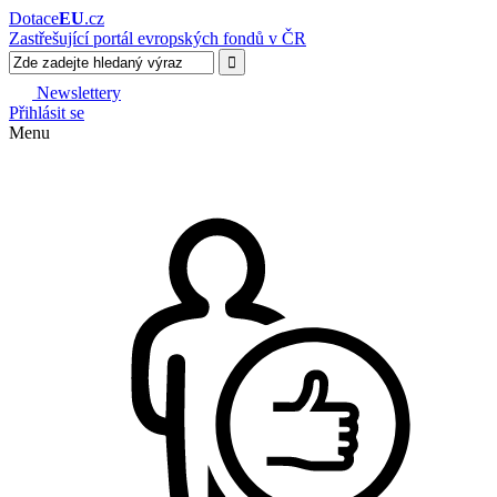
Dotace
EU
.cz
Zastřešující portál evropských fondů v ČR
Newslettery
Přihlásit se
Menu