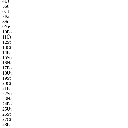
4
Út
5
St
6
Čt
7
Pá
8
So
9
Ne
10
Po
11
Út
12
St
13
Čt
14
Pá
15
So
16
Ne
17
Po
18
Út
19
St
20
Čt
21
Pá
22
So
23
Ne
24
Po
25
Út
26
St
27
Čt
28
Pá