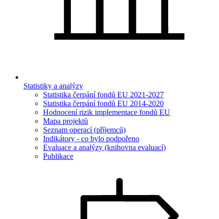
Statistiky a analýzy
Statistika čerpání fondů EU 2021-2027
Statistika čerpání fondů EU 2014-2020
Hodnocení rizik implementace fondů EU
Mapa projektů
Seznam operací (příjemců)
Indikátory - co bylo podpořeno
Evaluace a analýzy (knihovna evaluací)
Publikace