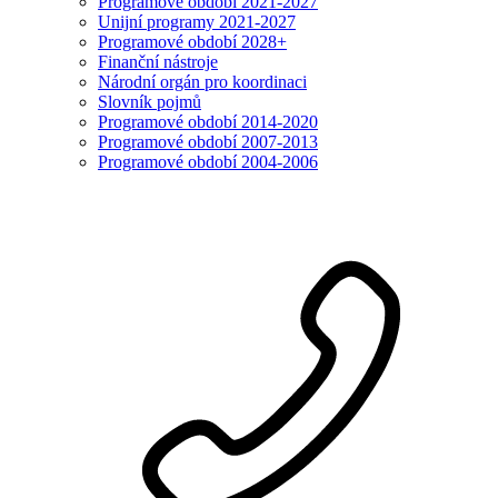
Programové období 2021-2027
Unijní programy 2021-2027
Programové období 2028+
Finanční nástroje
Národní orgán pro koordinaci
Slovník pojmů
Programové období 2014-2020
Programové období 2007-2013
Programové období 2004-2006