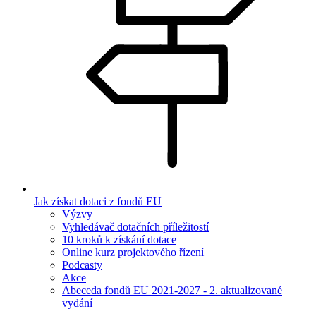
Jak získat dotaci z fondů EU
Výzvy
Vyhledávač dotačních příležitostí
10 kroků k získání dotace
Online kurz projektového řízení
Podcasty
Akce
Abeceda fondů EU 2021-2027 - 2. aktualizované
vydání