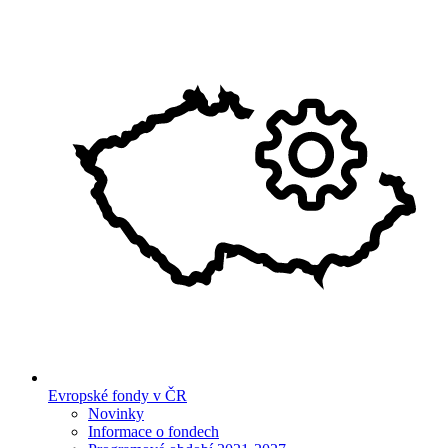
Evropské fondy v ČR
Novinky
Informace o fondech