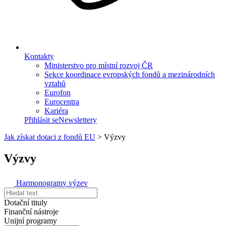
Kontakty
Ministerstvo pro místní rozvoj ČR
Sekce koordinace evropských fondů a mezinárodních
vztahů
Eurofon
Eurocentra
Kariéra
Přihlásit se
Newslettery
Jak získat dotaci z fondů EU
>
Výzvy
Výzvy
Harmonogramy výzev
Dotační tituly
Finanční nástroje
Unijní programy