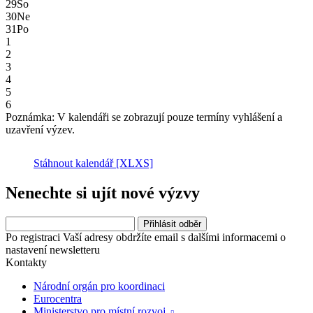
29
So
30
Ne
31
Po
1
2
3
4
5
6
Poznámka: V kalendáři se zobrazují pouze termíny vyhlášení a
uzavření výzev.
Stáhnout kalendář
[XLXS]
Nenechte si ujít nové výzvy
Po registraci Vaší adresy obdržíte email s dalšími informacemi o
nastavení newsletteru
Kontakty
Národní orgán pro koordinaci
Eurocentra
Ministerstvo pro místní rozvoj