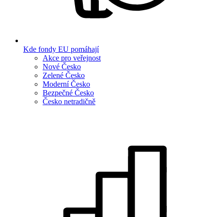
Kde fondy EU pomáhají
Akce pro veřejnost
Nové Česko
Zelené Česko
Moderní Česko
Bezpečné Česko
Česko netradičně