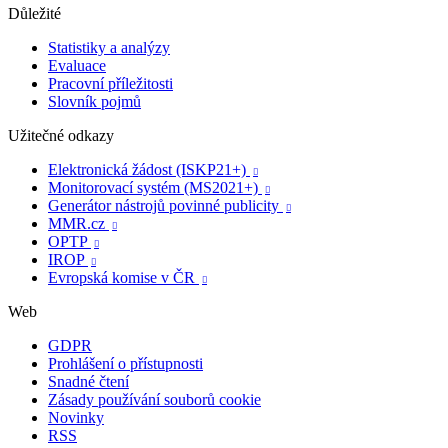
Důležité
Statistiky a analýzy
Evaluace
Pracovní příležitosti
Slovník pojmů
Užitečné odkazy
Elektronická žádost (ISKP21+)

Monitorovací systém (MS2021+)

Generátor nástrojů povinné publicity

MMR.cz

OPTP

IROP

Evropská komise v ČR

Web
GDPR
Prohlášení o přístupnosti
Snadné čtení
Zásady používání souborů cookie
Novinky
RSS