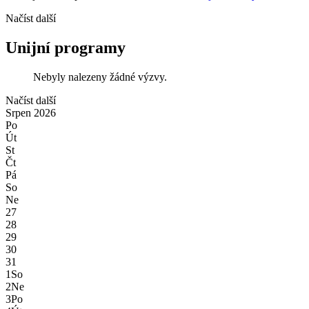
Načíst další
Unijní programy
Nebyly nalezeny žádné výzvy.
Načíst další
Srpen
2026
Po
Út
St
Čt
Pá
So
Ne
27
28
29
30
31
1
So
2
Ne
3
Po