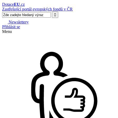
Dotace
EU
.cz
Zastřešující portál evropských fondů v ČR
Newslettery
Přihlásit se
Menu