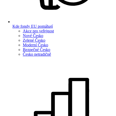
Kde fondy EU pomáhají
Akce pro veřejnost
Nové Česko
Zelené Česko
Moderní Česko
Bezpečné Česko
Česko netradičně