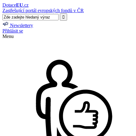
Dotace
EU
.cz
Zastřešující portál evropských fondů v ČR
Newslettery
Přihlásit se
Menu