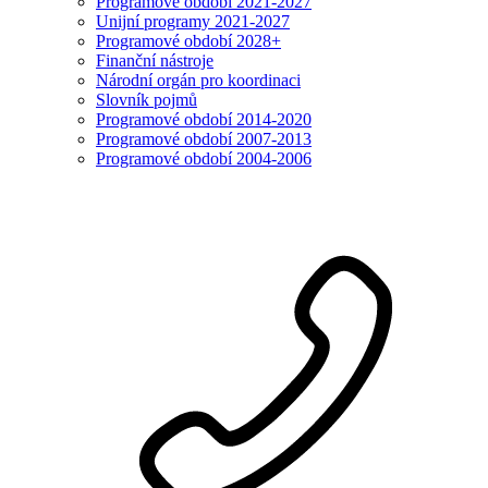
Programové období 2021-2027
Unijní programy 2021-2027
Programové období 2028+
Finanční nástroje
Národní orgán pro koordinaci
Slovník pojmů
Programové období 2014-2020
Programové období 2007-2013
Programové období 2004-2006