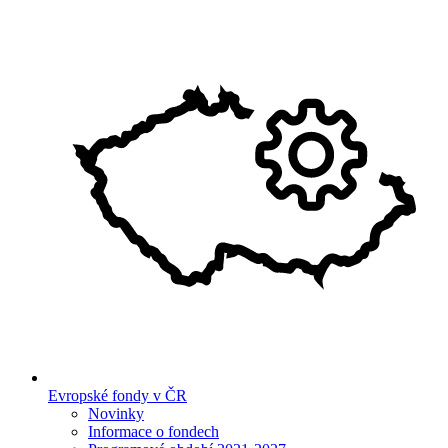
Evropské fondy v ČR
Novinky
Informace o fondech