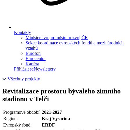
Kontakty
Ministerstvo pro místní rozvoj ČR
Sekce koordinace evropských fondů a mezinárodních
vztahů
Eurofon
Eurocentra
Kariéra
Přihlásit se
Newslettery
Všechny projekty
Revitalizace prostoru bývalého zimního
stadionu v Telči
Programové období:
2021-2027
Region:
Kraj Vysočina
Evropský fond:
ERDF