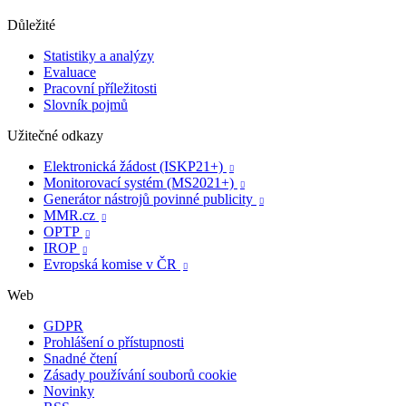
Důležité
Statistiky a analýzy
Evaluace
Pracovní příležitosti
Slovník pojmů
Užitečné odkazy
Elektronická žádost (ISKP21+)

Monitorovací systém (MS2021+)

Generátor nástrojů povinné publicity

MMR.cz

OPTP

IROP

Evropská komise v ČR

Web
GDPR
Prohlášení o přístupnosti
Snadné čtení
Zásady používání souborů cookie
Novinky