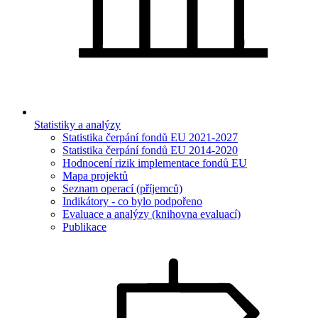
Statistiky a analýzy
Statistika čerpání fondů EU 2021-2027
Statistika čerpání fondů EU 2014-2020
Hodnocení rizik implementace fondů EU
Mapa projektů
Seznam operací (příjemců)
Indikátory - co bylo podpořeno
Evaluace a analýzy (knihovna evaluací)
Publikace