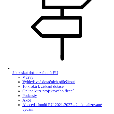
Jak získat dotaci z fondů EU
Výzvy
Vyhledávač dotačních příležitostí
10 kroků k získání dotace
Online kurz projektového řízení
Podcasty
Akce
Abeceda fondů EU 2021-2027 - 2. aktualizované
vydání