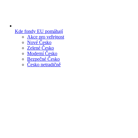
Kde fondy EU pomáhají
Akce pro veřejnost
Nové Česko
Zelené Česko
Moderní Česko
Bezpečné Česko
Česko netradičně