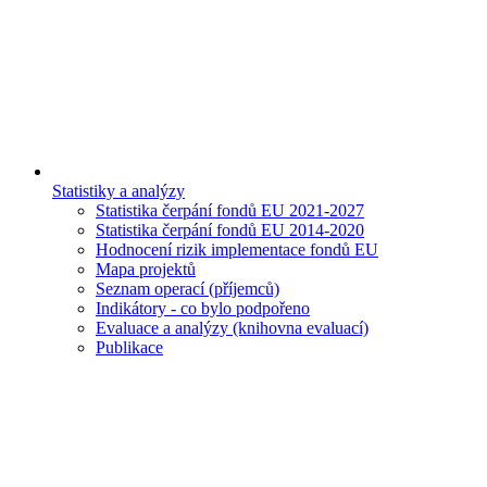
Statistiky a analýzy
Statistika čerpání fondů EU 2021-2027
Statistika čerpání fondů EU 2014-2020
Hodnocení rizik implementace fondů EU
Mapa projektů
Seznam operací (příjemců)
Indikátory - co bylo podpořeno
Evaluace a analýzy (knihovna evaluací)
Publikace