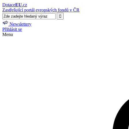
Dotace
EU
.cz
Zastřešující portál evropských fondů v ČR
Newslettery
Přihlásit se
Menu