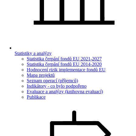
Statistiky a analýzy
Statistika čerpání fondů EU 2021-2027
Statistika čerpání fondů EU 2014-2020
Hodnocení rizik implementace fondů EU
Mapa projektů
Seznam operací (příjemců)
Indikátory - co bylo podpořeno
Evaluace a analýzy (knihovna evaluací)
Publikace