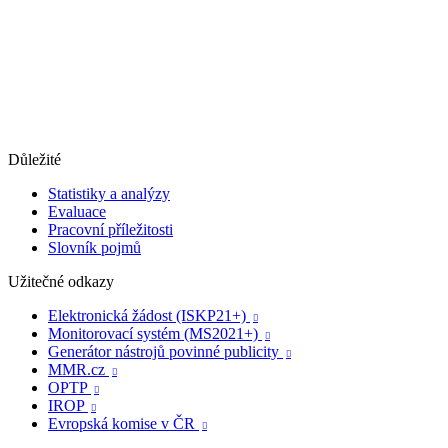
Důležité
Statistiky a analýzy
Evaluace
Pracovní příležitosti
Slovník pojmů
Užitečné odkazy
Elektronická žádost (ISKP21+)

Monitorovací systém (MS2021+)

Generátor nástrojů povinné publicity

MMR.cz

OPTP

IROP

Evropská komise v ČR
