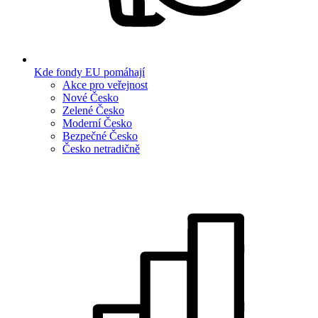
Kde fondy EU pomáhají
Akce pro veřejnost
Nové Česko
Zelené Česko
Moderní Česko
Bezpečné Česko
Česko netradičně