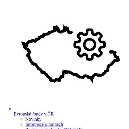
Evropské fondy v ČR
Novinky
Informace o fondech