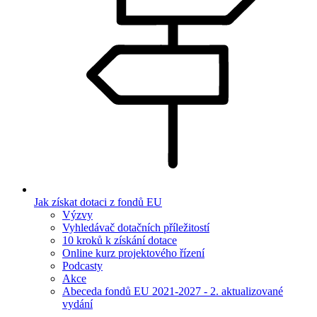
Jak získat dotaci z fondů EU
Výzvy
Vyhledávač dotačních příležitostí
10 kroků k získání dotace
Online kurz projektového řízení
Podcasty
Akce
Abeceda fondů EU 2021-2027 - 2. aktualizované
vydání