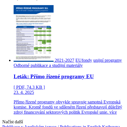
2021-2027
EUfondy
unijní programy
Odborné publikace a studijní materiály
Leták: Přímo řízené programy EU
[ PDF, 74.3 KB ]
23. 4. 2025
Přímo řízené programy obvykle spravuje samotná Evropská
komise. Kromě fondů ve sdíleném řízení představují důležitý
zdroj financování sektorových politik Evropské unie.
více
Načíst další
Publikace v Anglickém jazyce / Publications in English
Knihovna