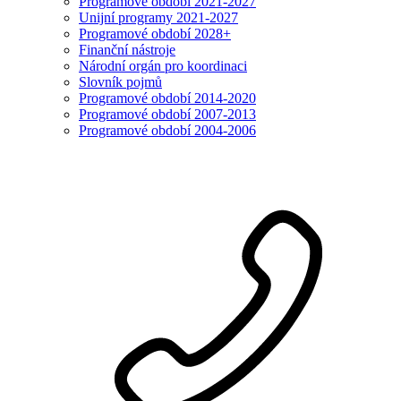
Programové období 2021-2027
Unijní programy 2021-2027
Programové období 2028+
Finanční nástroje
Národní orgán pro koordinaci
Slovník pojmů
Programové období 2014-2020
Programové období 2007-2013
Programové období 2004-2006