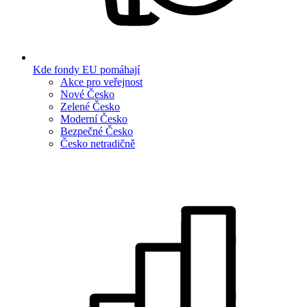
Kde fondy EU pomáhají
Akce pro veřejnost
Nové Česko
Zelené Česko
Moderní Česko
Bezpečné Česko
Česko netradičně