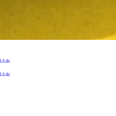
d A do
d A do