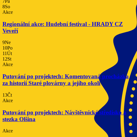
7
Pá
8
So
Akce
Regionální akce: Hudební festival - HRADY CZ
Veveří
9
Ne
10
Po
11
Út
12
St
Akce
Putování po projektech: Komentovaná procházka
za historií Staré plovárny a jejího okolí
13
Čt
Akce
Putování po projektech: Návštěvnické středisko a
stezka Olšina
Akce