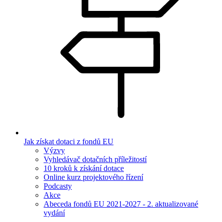
Jak získat dotaci z fondů EU
Výzvy
Vyhledávač dotačních příležitostí
10 kroků k získání dotace
Online kurz projektového řízení
Podcasty
Akce
Abeceda fondů EU 2021-2027 - 2. aktualizované
vydání