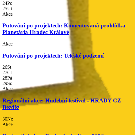
24
Po
25
Út
Akce
Putování po projektech: Komentovaná prohlídka
Planetária Hradec Králové
Akce
Putování po projektech: Telčské podzemí
00
26
St
27
Čt
28
Pá
29
So
mocí
Akce
Regionální akce: Hudební festival - HRADY CZ
mocí
Bezděz
30
Ne
Akce