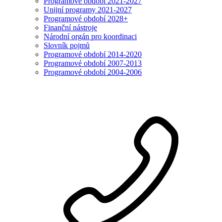
Programové období 2021-2027
Unijní programy 2021-2027
Programové období 2028+
Finanční nástroje
Národní orgán pro koordinaci
Slovník pojmů
Programové období 2014-2020
Programové období 2007-2013
Programové období 2004-2006