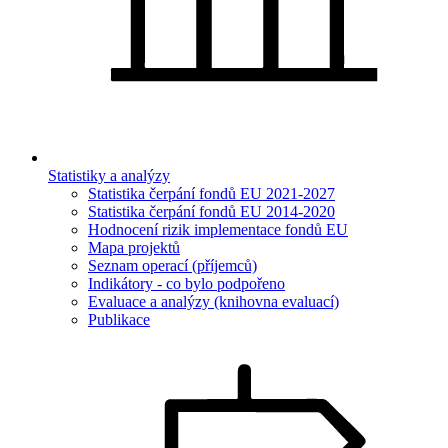
Statistiky a analýzy
Statistika čerpání fondů EU 2021-2027
Statistika čerpání fondů EU 2014-2020
Hodnocení rizik implementace fondů EU
Mapa projektů
Seznam operací (příjemců)
Indikátory - co bylo podpořeno
Evaluace a analýzy (knihovna evaluací)
Publikace