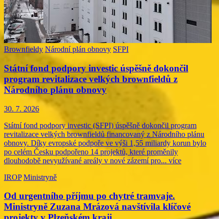
Brownfieldy
Národní plán obnovy
SFPI
Státní fond podpory investic úspěšně dokončil
program revitalizace velkých brownfieldů z
Národního plánu obnovy
30. 7. 2026
Státní fond podpory investic (SFPI) úspěšně dokončil program
revitalizace velkých brownfieldů financovaný z Národního plánu
obnovy. Díky evropské podpoře ve výši 1,55 miliardy korun bylo
po celém Česku podpořeno 14 projektů, které proměnily
dlouhodobě nevyužívané areály v nové zázemí pro...
více
IROP
Ministryně
Od urgentního příjmu po chytré tramvaje.
Ministryně Zuzana Mrázová navštívila klíčové
projekty v Plzeňském kraji