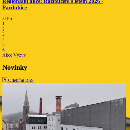
Regionální akce: Rozloučení s létem 2026 -
Pardubice
31
Po
1
2
3
4
5
6
ti
Akce
Výzvy
Novinky
ti
Odebírat RSS