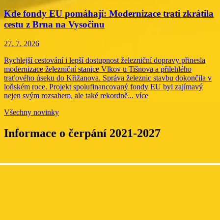
Kde fondy EU pomáhají: Modernizace trati zkrátila
cestu z Brna na Vysočinu
27. 7. 2026
Rychlejší cestování i lepší dostupnost železniční dopravy přinesla
modernizace železniční stanice Vlkov u Tišnova a přilehlého
traťového úseku do Křižanova. Správa železnic stavbu dokončila v
loňském roce. Projekt spolufinancovaný fondy EU byl zajímavý
nejen svým rozsahem, ale také rekordně...
více
Všechny novinky
Informace o čerpání 2021-2027