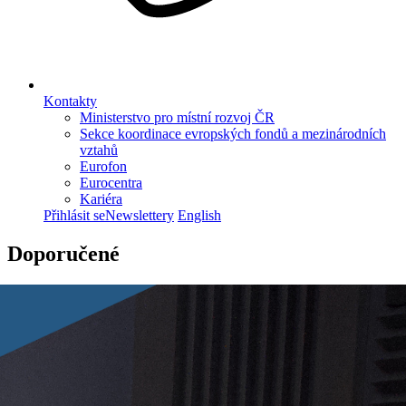
Kontakty
Ministerstvo pro místní rozvoj ČR
Sekce koordinace evropských fondů a mezinárodních
vztahů
Eurofon
Eurocentra
Kariéra
Přihlásit se
Newslettery
English
Doporučené