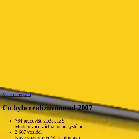
Více o čerpání
Co bylo realizováno od 2007
764 pracovišť složek IZS
Modernizace záchranného systému
2 667 vozidel
Nové vozy pro veřejnou dopravu