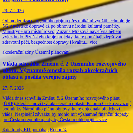
29. 7. 2026
Od modernizace urgentního příjmu přes unikátní využití technologie
5G v městské dopravě až po obnovu národní kulturní památky.
Ministryně pro místní rozvoj Zuzana Mrázová navštívila během
výjezdu do Plzeňského kraje projekty, které pomáhají zlepšovat
zdravotní péči, bezpečnost dopravy i kvalitu...
více
akcelerační zóny
Územní plánování
Vláda schválila Změnu č. 2 Územního rozvojového
plánu. Významně omezila rozsah akceleračních
oblastí a posílila veřejné zájmy
27. 7. 2026
Vláda dnes schválila Změnu č. 2 Územního rozvojového plánu
(ÚRP), která stanoví tzv. akcelerační oblasti. K tomu Česko zavazují
podmínky Národního plánu obnovy, které dojednala předchozí
vláda. Nesplnění závazku by mohlo mít významné finanční dopady
pro Českou republiku, kdy by Česko mohlo přijít...
více
Kde fondy EU pomáhají
Reportáž