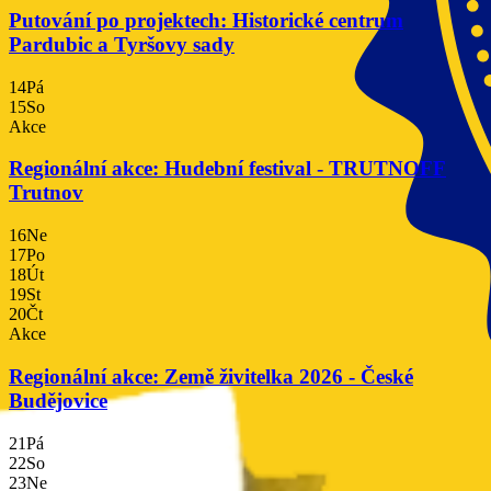
Putování po projektech: Historické centrum
Pardubic a Tyršovy sady
14
Pá
15
So
Akce
Regionální akce: Hudební festival - TRUTNOFF
Trutnov
16
Ne
17
Po
18
Út
19
St
20
Čt
Akce
Regionální akce: Země živitelka 2026 - České
Budějovice
21
Pá
22
So
23
Ne