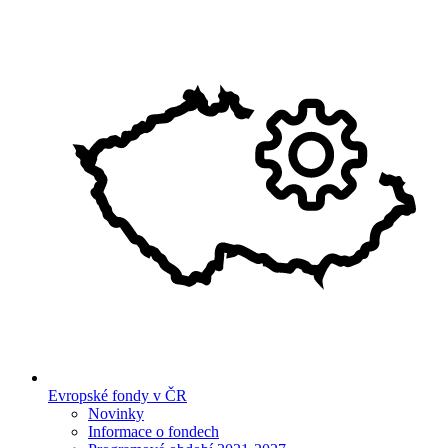
Evropské fondy v ČR
Novinky
Informace o fondech