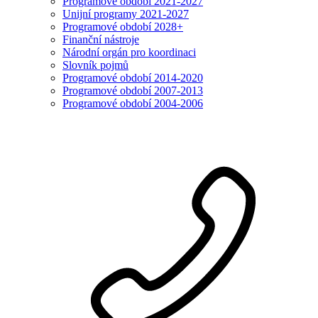
Programové období 2021-2027
Unijní programy 2021-2027
Programové období 2028+
Finanční nástroje
Národní orgán pro koordinaci
Slovník pojmů
Programové období 2014-2020
Programové období 2007-2013
Programové období 2004-2006