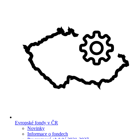
Evropské fondy v ČR
Novinky
Informace o fondech