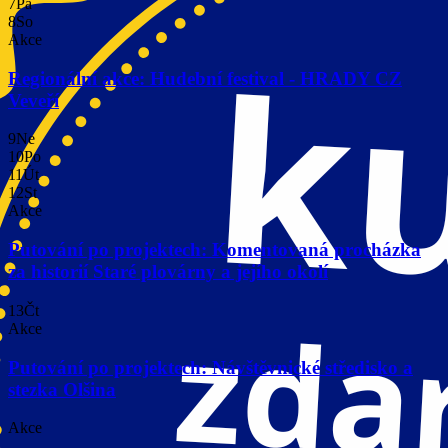
7
Pá
8
So
Akce
Regionální akce: Hudební festival - HRADY CZ
Veveří
9
Ne
10
Po
11
Út
12
St
Akce
Putování po projektech: Komentovaná procházka
za historií Staré plovárny a jejího okolí
13
Čt
Akce
Putování po projektech: Návštěvnické středisko a
stezka Olšina
Akce