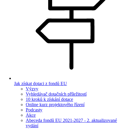
Jak získat dotaci z fondů EU
Výzvy
Vyhledávač dotačních příležitostí
10 kroků k získání dotace
Online kurz projektového řízení
Podcasty
Akce
Abeceda fondů EU 2021-2027 - 2. aktualizované
vydání