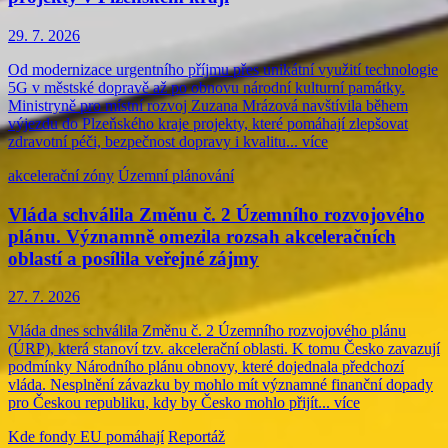
29. 7. 2026
Od modernizace urgentního příjmu přes unikátní využití technologie
5G v městské dopravě až po obnovu národní kulturní památky.
Ministryně pro místní rozvoj Zuzana Mrázová navštívila během
výjezdu do Plzeňského kraje projekty, které pomáhají zlepšovat
zdravotní péči, bezpečnost dopravy i kvalitu...
více
akcelerační zóny
Územní plánování
Vláda schválila Změnu č. 2 Územního rozvojového
plánu. Významně omezila rozsah akceleračních
oblastí a posílila veřejné zájmy
27. 7. 2026
Vláda dnes schválila Změnu č. 2 Územního rozvojového plánu
(ÚRP), která stanoví tzv. akcelerační oblasti. K tomu Česko zavazují
podmínky Národního plánu obnovy, které dojednala předchozí
vláda. Nesplnění závazku by mohlo mít významné finanční dopady
pro Českou republiku, kdy by Česko mohlo přijít...
více
Kde fondy EU pomáhají
Reportáž