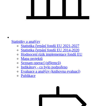
Statistiky a analýzy
Statistika čerpání fondů EU 2021-2027
Statistika čerpání fondů EU 2014-2020
Hodnocení rizik implementace fondů EU
Mapa projektů
Seznam operací (příjemců)
Indikátory - co bylo podpořeno
Evaluace a analýzy (knihovna evaluací)
Publikace