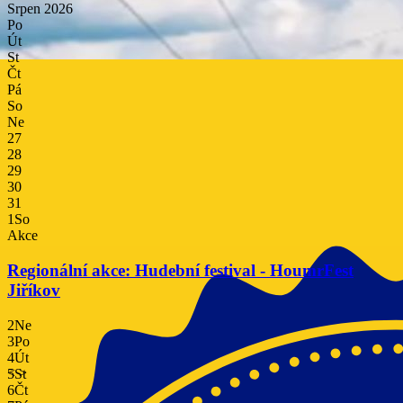
Srpen
2026
Po
Út
St
Čt
Pá
So
Ne
27
28
29
30
31
1
So
Akce
Regionální akce: Hudební festival - HoumrFest
Jiříkov
2
Ne
3
Po
4
Út
<
>
5
St
6
Čt