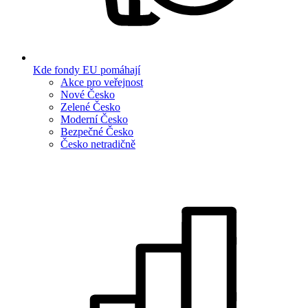
Kde fondy EU pomáhají
Akce pro veřejnost
Nové Česko
Zelené Česko
Moderní Česko
Bezpečné Česko
Česko netradičně