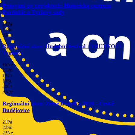
Putování po projektech: Historické centrum
Pardubic a Tyršovy sady
14
Pá
15
So
Akce
Regionální akce: Hudební festival - TRUTNOFF
Trutnov
16
Ne
17
Po
18
Út
19
St
20
Čt
Akce
Regionální akce: Země živitelka 2026 - České
Budějovice
21
Pá
22
So
23
Ne