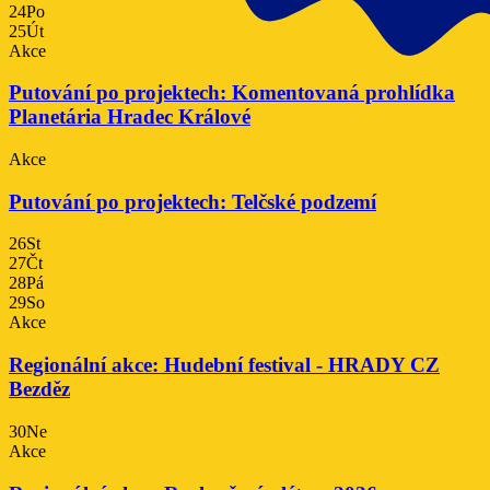
24
Po
25
Út
Akce
Putování po projektech: Komentovaná prohlídka
Planetária Hradec Králové
Akce
Putování po projektech: Telčské podzemí
26
St
27
Čt
28
Pá
29
So
Akce
Regionální akce: Hudební festival - HRADY CZ
Bezděz
30
Ne
Akce