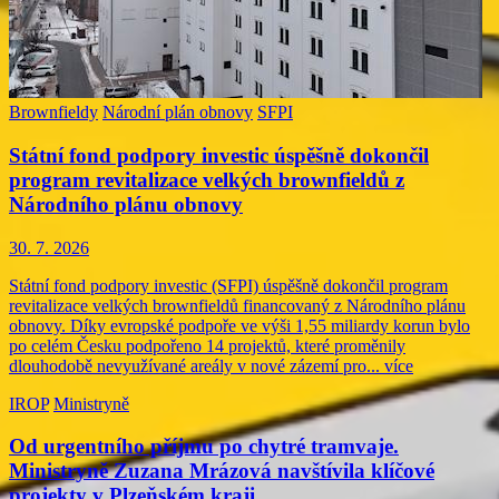
Brownfieldy
Národní plán obnovy
SFPI
Státní fond podpory investic úspěšně dokončil
program revitalizace velkých brownfieldů z
Národního plánu obnovy
30. 7. 2026
Státní fond podpory investic (SFPI) úspěšně dokončil program
revitalizace velkých brownfieldů financovaný z Národního plánu
obnovy. Díky evropské podpoře ve výši 1,55 miliardy korun bylo
po celém Česku podpořeno 14 projektů, které proměnily
dlouhodobě nevyužívané areály v nové zázemí pro...
více
IROP
Ministryně
Od urgentního příjmu po chytré tramvaje.
Ministryně Zuzana Mrázová navštívila klíčové
projekty v Plzeňském kraji