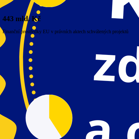
443 mld. Kč
Finanční prostředky EU v právních aktech schválených projektů