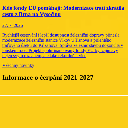
Kde fondy EU pomáhají: Modernizace trati zkrátila
cestu z Brna na Vysočinu
27. 7. 2026
Rychlejší cestování i lepší dostupnost železniční dopravy přinesla
modernizace železniční stanice Vlkov u Tišnova a přilehlého
traťového úseku do Křižanova. Správa železnic stavbu dokončila v
loňském roce. Projekt spolufinancovaný fondy EU byl zajímavý
nejen svým rozsahem, ale také rekordně...
více
Všechny novinky
Informace o čerpání 2021-2027