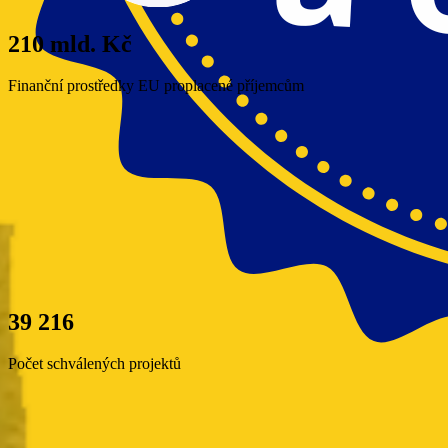
210 mld. Kč
Finanční prostředky EU proplacené příjemcům
39 216
Počet schválených projektů