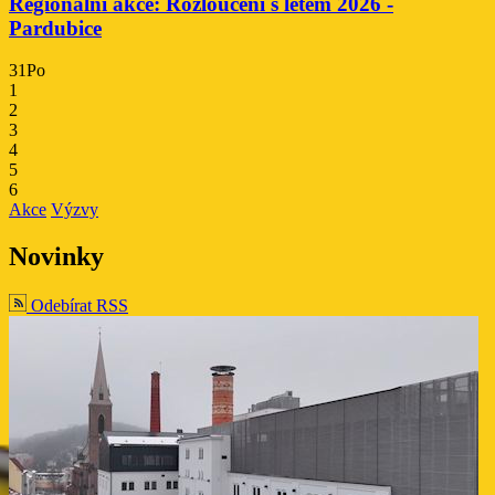
Regionální akce: Rozloučení s létem 2026 -
Pardubice
31
Po
1
2
3
4
5
6
Akce
Výzvy
Novinky
Odebírat RSS