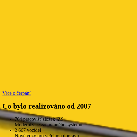
Více o čerpání
Co bylo realizováno od 2007
764 pracovišť složek IZS
Modernizace záchranného systému
2 667 vozidel
Nové vozy pro veřejnou dopravu