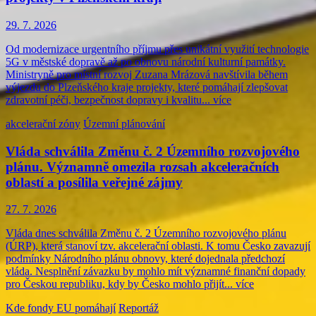
29. 7. 2026
Od modernizace urgentního příjmu přes unikátní využití technologie
5G v městské dopravě až po obnovu národní kulturní památky.
Ministryně pro místní rozvoj Zuzana Mrázová navštívila během
výjezdu do Plzeňského kraje projekty, které pomáhají zlepšovat
zdravotní péči, bezpečnost dopravy i kvalitu...
více
akcelerační zóny
Územní plánování
Vláda schválila Změnu č. 2 Územního rozvojového
plánu. Významně omezila rozsah akceleračních
oblastí a posílila veřejné zájmy
27. 7. 2026
Vláda dnes schválila Změnu č. 2 Územního rozvojového plánu
(ÚRP), která stanoví tzv. akcelerační oblasti. K tomu Česko zavazují
podmínky Národního plánu obnovy, které dojednala předchozí
vláda. Nesplnění závazku by mohlo mít významné finanční dopady
pro Českou republiku, kdy by Česko mohlo přijít...
více
Kde fondy EU pomáhají
Reportáž