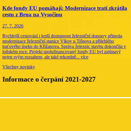
Kde fondy EU pomáhají: Modernizace trati zkrátila
cestu z Brna na Vysočinu
27. 7. 2026
Rychlejší cestování i lepší dostupnost železniční dopravy přinesla
modernizace železniční stanice Vlkov u Tišnova a přilehlého
traťového úseku do Křižanova. Správa železnic stavbu dokončila v
loňském roce. Projekt spolufinancovaný fondy EU byl zajímavý
nejen svým rozsahem, ale také rekordně...
více
Všechny novinky
Informace o čerpání 2021-2027