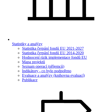
Statistiky a analýzy
Statistika čerpání fondů EU 2021-2027
Statistika čerpání fondů EU 2014-2020
Hodnocení rizik implementace fondů EU
Mapa projektů
Seznam operací (příjemců)
Indikátory - co bylo podpořeno
Evaluace a analýzy (knihovna evaluací)
Publikace