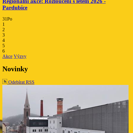
Regionální akce: Rozloučení s létem 2026 -
Pardubice
31
Po
1
2
3
4
5
6
Akce
Výzvy
Novinky
Odebírat RSS