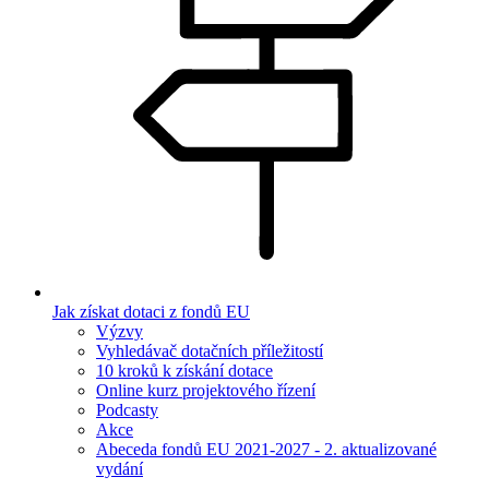
Jak získat dotaci z fondů EU
Výzvy
Vyhledávač dotačních příležitostí
10 kroků k získání dotace
Online kurz projektového řízení
Podcasty
Akce
Abeceda fondů EU 2021-2027 - 2. aktualizované
vydání