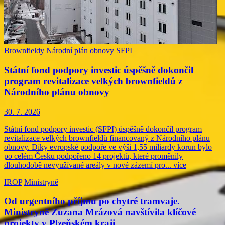
Brownfieldy
Národní plán obnovy
SFPI
Státní fond podpory investic úspěšně dokončil
program revitalizace velkých brownfieldů z
Národního plánu obnovy
30. 7. 2026
Státní fond podpory investic (SFPI) úspěšně dokončil program
revitalizace velkých brownfieldů financovaný z Národního plánu
obnovy. Díky evropské podpoře ve výši 1,55 miliardy korun bylo
po celém Česku podpořeno 14 projektů, které proměnily
dlouhodobě nevyužívané areály v nové zázemí pro...
více
IROP
Ministryně
Od urgentního příjmu po chytré tramvaje.
Ministryně Zuzana Mrázová navštívila klíčové
projekty v Plzeňském kraji