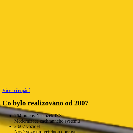
Více o čerpání
Co bylo realizováno od 2007
764 pracovišť složek IZS
Modernizace záchranného systému
2 667 vozidel
Nové vozy pro veřejnou dopravu