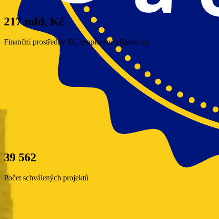
217 mld. Kč
Finanční prostředky EU proplacené příjemcům
39 562
Počet schválených projektů