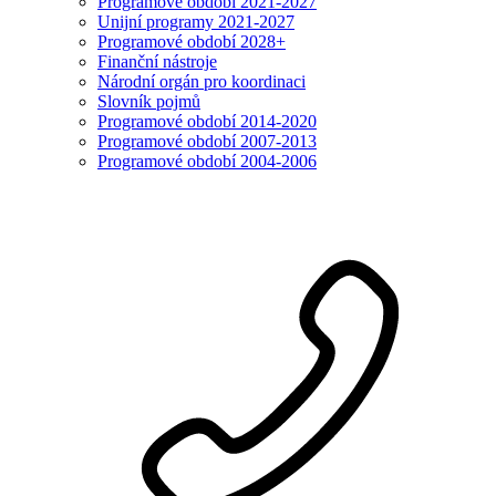
Programové období 2021-2027
Unijní programy 2021-2027
Programové období 2028+
Finanční nástroje
Národní orgán pro koordinaci
Slovník pojmů
Programové období 2014-2020
Programové období 2007-2013
Programové období 2004-2006