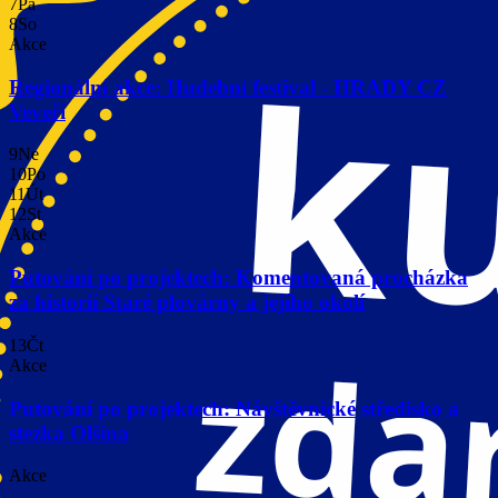
7
Pá
8
So
Akce
Regionální akce: Hudební festival - HRADY CZ
Veveří
9
Ne
10
Po
11
Út
12
St
Akce
Putování po projektech: Komentovaná procházka
za historií Staré plovárny a jejího okolí
13
Čt
Akce
Putování po projektech: Návštěvnické středisko a
stezka Olšina
Akce