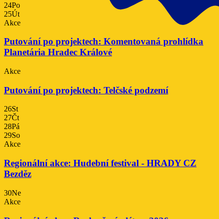
24
Po
25
Út
Akce
Putování po projektech: Komentovaná prohlídka
Planetária Hradec Králové
Akce
Putování po projektech: Telčské podzemí
26
St
27
Čt
28
Pá
29
So
Akce
Regionální akce: Hudební festival - HRADY CZ
Bezděz
30
Ne
Akce