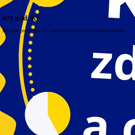
471 mld. Kč
Finanční prostředky EU v právních aktech schválených projektů