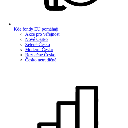
Kde fondy EU pomáhají
Akce pro veřejnost
Nové Česko
Zelené Česko
Moderní Česko
Bezpečné Česko
Česko netradičně