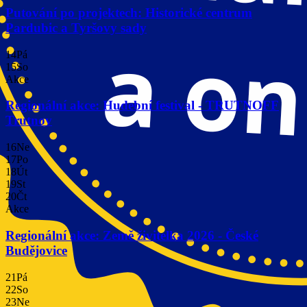
Putování po projektech: Historické centrum
Pardubic a Tyršovy sady
14
Pá
15
So
Akce
Regionální akce: Hudební festival - TRUTNOFF
Trutnov
16
Ne
17
Po
18
Út
19
St
20
Čt
Akce
Regionální akce: Země živitelka 2026 - České
Budějovice
21
Pá
22
So
23
Ne