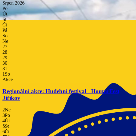
Srpen
2026
Po
Út
St
Čt
Pá
So
Ne
27
28
29
30
31
1
So
Akce
Regionální akce: Hudební festival - HoumrFest
Jiříkov
2
Ne
3
Po
4
Út
<
>
5
St
6
Čt