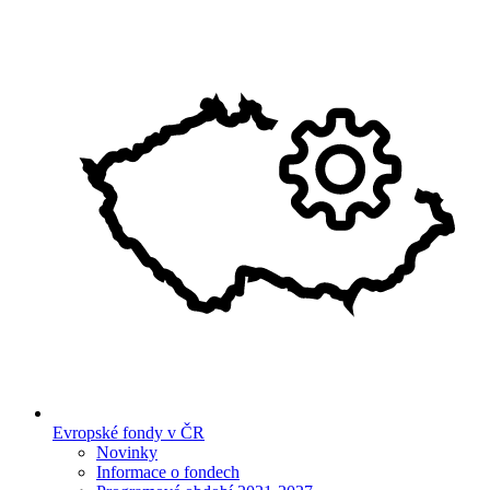
Evropské fondy v ČR
Novinky
Informace o fondech