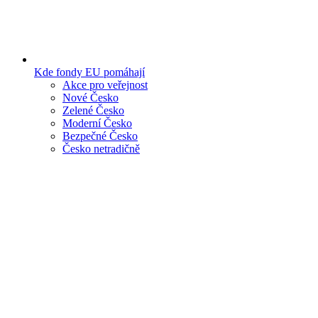
Kde fondy EU pomáhají
Akce pro veřejnost
Nové Česko
Zelené Česko
Moderní Česko
Bezpečné Česko
Česko netradičně