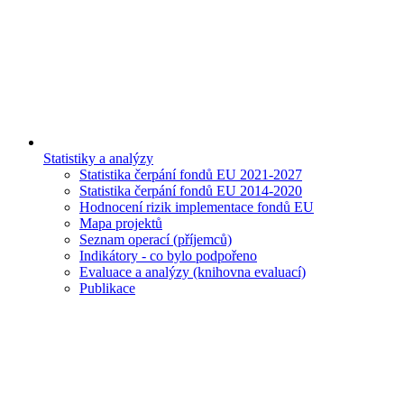
Statistiky a analýzy
Statistika čerpání fondů EU 2021-2027
Statistika čerpání fondů EU 2014-2020
Hodnocení rizik implementace fondů EU
Mapa projektů
Seznam operací (příjemců)
Indikátory - co bylo podpořeno
Evaluace a analýzy (knihovna evaluací)
Publikace