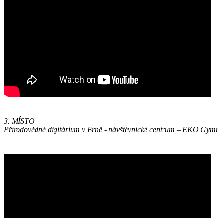
3. MÍSTO
Přírodovědné digitárium v Brně - návštěvnické centrum – EKO Gymná