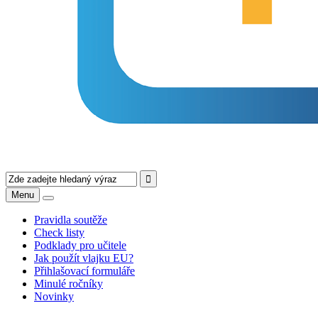
Menu
Pravidla soutěže
Check listy
Podklady pro učitele
Jak použít vlajku EU?
Přihlašovací formuláře
Minulé ročníky
Novinky