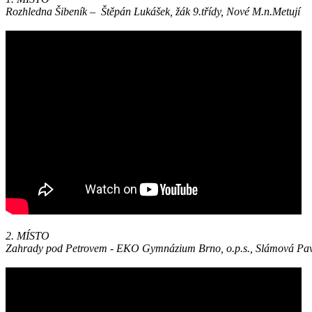
Rozhledna Šibeník – Štěpán Lukášek, žák 9.třídy, Nové M.n.Metují
2. MÍSTO
Zahrady pod Petrovem - EKO Gymnázium Brno, o.p.s., Slámová Pavla