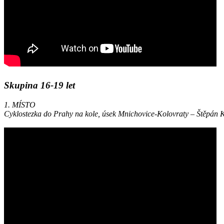
Skupina 16-19 let
1. MÍSTO
Cyklostezka do Prahy na kole, úsek Mnichovice-Kolovraty – Štěpá