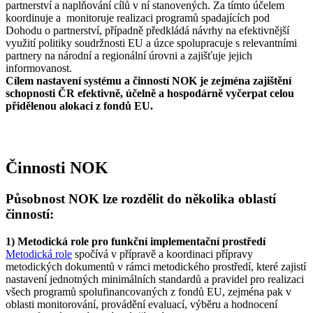
partnerství a naplňování cílů v ní stanovených. Za tímto účelem
koordinuje a monitoruje realizaci programů spadajících pod
Dohodu o partnerství, případně předkládá návrhy na efektivnější
využití politiky soudržnosti EU a úzce spolupracuje s relevantními
partnery na národní a regionální úrovni a zajišťuje jejich
informovanost.
Cílem nastavení systému a činností NOK je zejména zajištění
schopnosti ČR efektivně, účelně a hospodárně vyčerpat celou
přidělenou alokaci z fondů EU.
Činnosti NOK
Působnost NOK lze rozdělit do několika oblastí
činností:
1) Metodická role pro funkční implementační prostředí
Metodická role
spočívá v přípravě a koordinaci přípravy
metodických dokumentů v rámci metodického prostředí, které zajistí
nastavení jednotných minimálních standardů a pravidel pro realizaci
všech programů spolufinancovaných z fondů EU, zejména pak v
oblasti monitorování, provádění evaluací, výběru a hodnocení