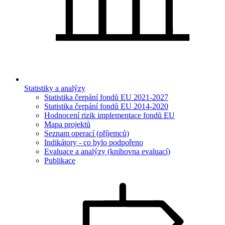
Statistiky a analýzy
Statistika čerpání fondů EU 2021-2027
Statistika čerpání fondů EU 2014-2020
Hodnocení rizik implementace fondů EU
Mapa projektů
Seznam operací (příjemců)
Indikátory - co bylo podpořeno
Evaluace a analýzy (knihovna evaluací)
Publikace