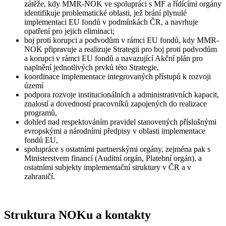
zátěže, kdy MMR-NOK ve spolupráci s MF a řídícími orgány
identifikuje problematické oblasti, jež brání plynulé
implementaci EU fondů v podmínkách ČR, a navrhuje
opatření pro jejich eliminaci;
boj proti korupci a podvodům v rámci EU fondů, kdy MMR-
NOK připravuje a realizuje Strategii pro boj proti podvodům
a korupci v rámci EU fondů a navazující Akční plán pro
naplnění jednotlivých prvků této Strategie,
koordinace implementace integrovaných přístupů k rozvoji
území
podpora rozvoje institucionálních a administrativních kapacit,
znalostí a dovedností pracovníků zapojených do realizace
programů,
dohled nad respektováním pravidel stanovených příslušnými
evropskými a národními předpisy v oblasti implementace
fondů EU,
spolupráce s ostatními partnerskými orgány, zejména pak s
Ministerstvem financí (Auditní orgán, Platební orgán), a
ostatními subjekty implementační struktury v ČR a v
zahraničí.
Struktura NOKu a kontakty