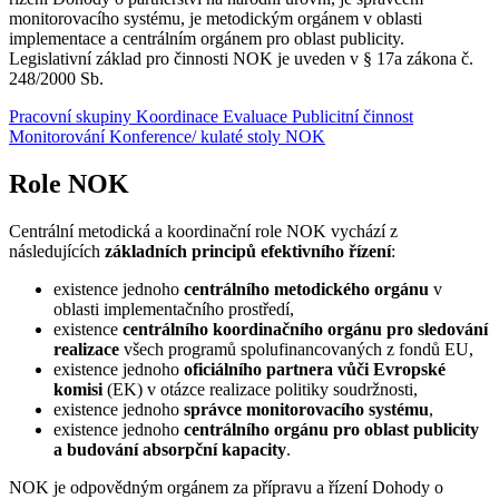
monitorovacího systému, je metodickým orgánem v oblasti
implementace a centrálním orgánem pro oblast publicity.
Legislativní základ pro činnosti NOK je uveden v § 17a zákona č.
248/2000 Sb.
Pracovní skupiny
Koordinace
Evaluace
Publicitní činnost
Monitorování
Konference/ kulaté stoly NOK
Role NOK
Centrální metodická a koordinační role NOK vychází z
následujících
základních principů efektivního řízení
:
existence jednoho
centrálního metodického orgánu
v
oblasti implementačního prostředí,
existence
centrálního koordinačního orgánu pro sledování
realizace
všech programů spolufinancovaných z fondů EU,
existence jednoho
oficiálního partnera vůči Evropské
komisi
(EK) v otázce realizace politiky soudržnosti,
existence jednoho
správce monitorovacího systému
,
existence jednoho
centrálního orgánu pro oblast publicity
a budování absorpční kapacity
.
NOK je odpovědným orgánem za přípravu a řízení Dohody o