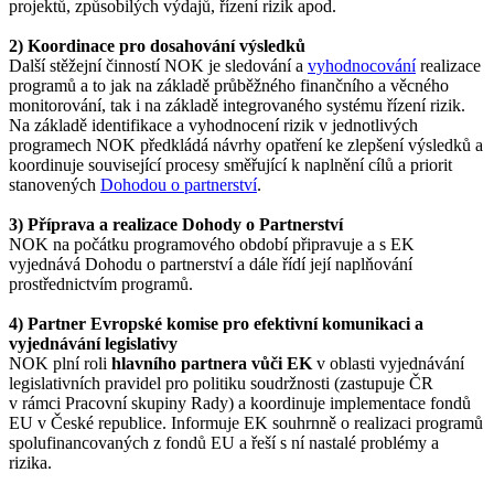
projektů, způsobilých výdajů, řízení rizik apod.
2) Koordinace pro dosahování výsledků
Další stěžejní činností NOK je sledování a
vyhodnocování
realizace
programů a to jak na základě průběžného finančního a věcného
monitorování, tak i na základě integrovaného systému řízení rizik.
Na základě identifikace a vyhodnocení rizik v jednotlivých
programech NOK předkládá návrhy opatření ke zlepšení výsledků a
koordinuje související procesy směřující k naplnění cílů a priorit
stanovených
Dohodou o partnerství
.
3) Příprava a realizace Dohody o Partnerství
NOK na počátku programového období připravuje a s EK
vyjednává Dohodu o partnerství a dále řídí její naplňování
prostřednictvím programů.
4) Partner Evropské komise pro efektivní komunikaci a
vyjednávání legislativy
NOK plní roli
hlavního partnera vůči EK
v oblasti vyjednávání
legislativních pravidel pro politiku soudržnosti (zastupuje ČR
v rámci Pracovní skupiny Rady) a koordinuje implementace fondů
EU v České republice. Informuje EK souhrnně o realizaci programů
spolufinancovaných z fondů EU a řeší s ní nastalé problémy a
rizika.