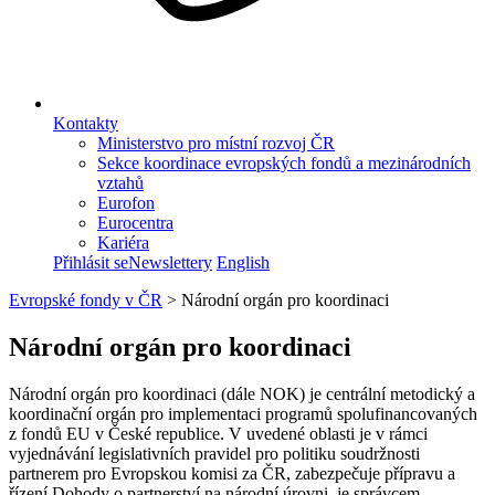
Kontakty
Ministerstvo pro místní rozvoj ČR
Sekce koordinace evropských fondů a mezinárodních
vztahů
Eurofon
Eurocentra
Kariéra
Přihlásit se
Newslettery
English
Evropské fondy v ČR
>
Národní orgán pro koordinaci
Národní orgán pro koordinaci
Národní orgán pro koordinaci (dále NOK) je centrální metodický a
koordinační orgán pro implementaci programů spolufinancovaných
z fondů EU v České republice. V uvedené oblasti je v rámci
vyjednávání legislativních pravidel pro politiku soudržnosti
partnerem pro Evropskou komisi za ČR, zabezpečuje přípravu a
řízení Dohody o partnerství na národní úrovni, je správcem