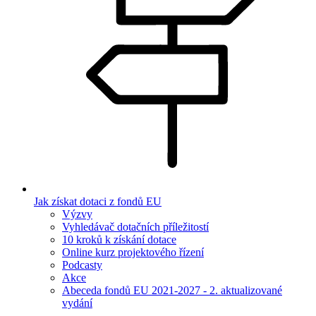
Jak získat dotaci z fondů EU
Výzvy
Vyhledávač dotačních příležitostí
10 kroků k získání dotace
Online kurz projektového řízení
Podcasty
Akce
Abeceda fondů EU 2021-2027 - 2. aktualizované
vydání