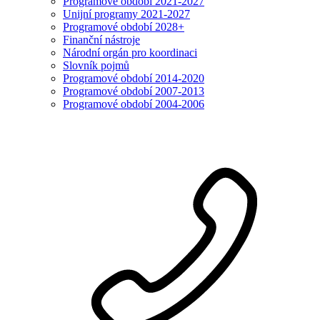
Programové období 2021-2027
Unijní programy 2021-2027
Programové období 2028+
Finanční nástroje
Národní orgán pro koordinaci
Slovník pojmů
Programové období 2014-2020
Programové období 2007-2013
Programové období 2004-2006