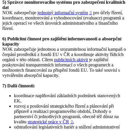
5) Správce monitorovacího systému pro zabezpečení kvalitních
dat
NOK zabezpečuje
jednotný informační systém
pro účely řízení,

koordinace, monitorování a vyhodnocování (evaluace) programů a
jejich operací ve všech úrovních administrativního a finančního
řízení.
6) Publicitní činnost pro zajištění informovanosti a absorpční
kapacity
NOK zabezpečuje jednotnou a srozumitelnou informační kampaň o
čerpání prostředků z fondů EU v ČR a koordinuje aktivity řídicích
orgánů v této oblasti. Cílem
publicitních aktivit
je zajištění
poskytování transparentních informací o všech programech a
možnostech financování za přispění fondů EU. To také souvisí s
vytvářením absorpční kapacity.
7) Další činnosti:
koordinace naplňování základních podmínek stanovených
EK,
rozvoj a posilování strategického řízení a plánování při
přípravě a realizaci programového období, Dohody o
partnerství či jednotlivých programů, obecně též důraz na
kvalitu
strategické práce v ČR
,

odstraňování legislativních bariér a snížení administrativní