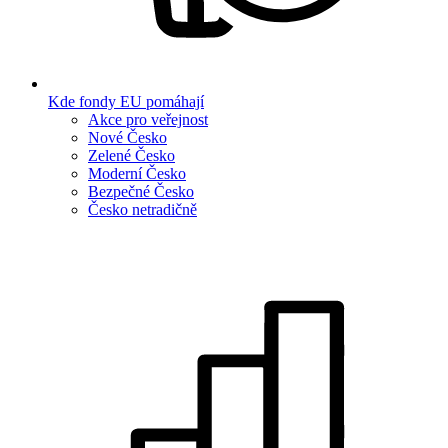
Kde fondy EU pomáhají
Akce pro veřejnost
Nové Česko
Zelené Česko
Moderní Česko
Bezpečné Česko
Česko netradičně