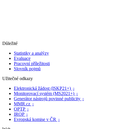
Důležité
Statistiky a analýzy
Evaluace
Pracovní příležitosti
Slovník pojmů
Užitečné odkazy
Elektronická žádost (ISKP21+)

Monitorovací systém (MS2021+)

Generátor nástrojů povinné publicity

MMR.cz

OPTP

IROP

Evropská komise v ČR
