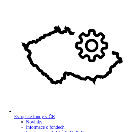
Evropské fondy v ČR
Novinky
Informace o fondech