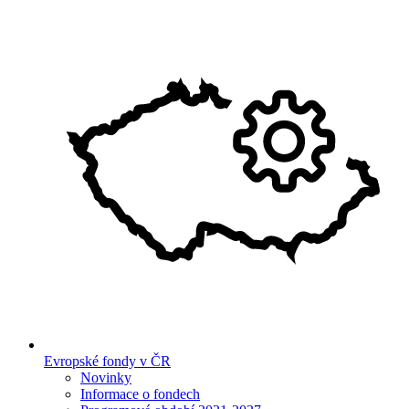
Evropské fondy v ČR
Novinky
Informace o fondech