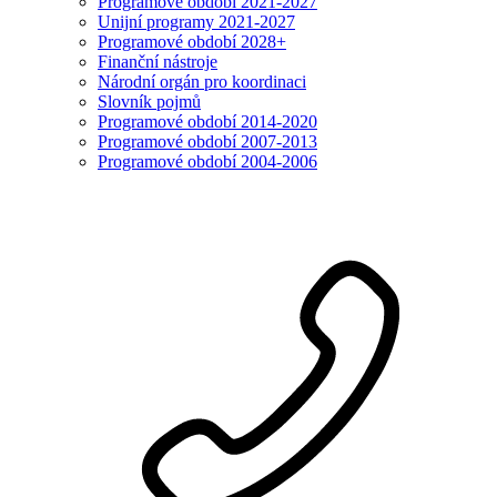
Programové období 2021-2027
Unijní programy 2021-2027
Programové období 2028+
Finanční nástroje
Národní orgán pro koordinaci
Slovník pojmů
Programové období 2014-2020
Programové období 2007-2013
Programové období 2004-2006