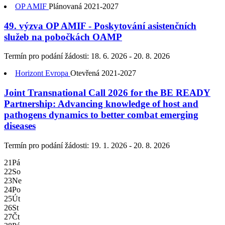
OP AMIF
Plánovaná
2021-2027
49. výzva OP AMIF - Poskytování asistenčních
služeb na pobočkách OAMP
Termín pro podání žádosti:
18. 6. 2026 - 20. 8. 2026
Horizont Evropa
Otevřená
2021-2027
Joint Transnational Call 2026 for the BE READY
Partnership: Advancing knowledge of host and
pathogens dynamics to better combat emerging
diseases
Termín pro podání žádosti:
19. 1. 2026 - 20. 8. 2026
21
Pá
22
So
23
Ne
24
Po
25
Út
26
St
27
Čt