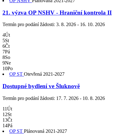
OP NSHV
Plánovaná
2021-2027
21. výzva OP NSHV - Hraniční kontrola II
Termín pro podání žádosti:
3. 8. 2026 - 16. 10. 2026
4
Út
5
St
6
Čt
7
Pá
8
So
9
Ne
10
Po
OP ST
Otevřená
2021-2027
Dostupné bydlení ve Šluknově
Termín pro podání žádosti:
17. 7. 2026 - 10. 8. 2026
11
Út
12
St
13
Čt
14
Pá
OP ST
Plánovaná
2021-2027