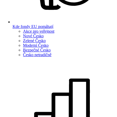
Kde fondy EU pomáhají
Akce pro veřejnost
Nové Česko
Zelené Česko
Moderní Česko
Bezpečné Česko
Česko netradičně