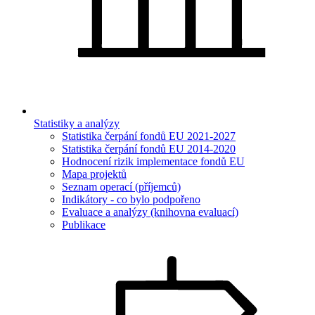
Statistiky a analýzy
Statistika čerpání fondů EU 2021-2027
Statistika čerpání fondů EU 2014-2020
Hodnocení rizik implementace fondů EU
Mapa projektů
Seznam operací (příjemců)
Indikátory - co bylo podpořeno
Evaluace a analýzy (knihovna evaluací)
Publikace