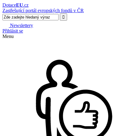
Dotace
EU
.cz
Zastřešující portál evropských fondů v ČR
Newslettery
Přihlásit se
Menu