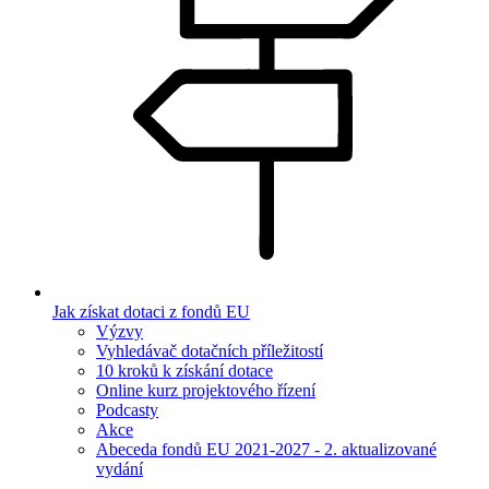
Jak získat dotaci z fondů EU
Výzvy
Vyhledávač dotačních příležitostí
10 kroků k získání dotace
Online kurz projektového řízení
Podcasty
Akce
Abeceda fondů EU 2021-2027 - 2. aktualizované
vydání