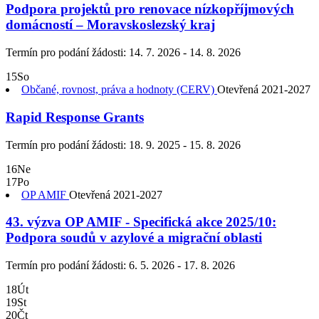
Podpora projektů pro renovace nízkopříjmových
domácností – Moravskoslezský kraj
Termín pro podání žádosti:
14. 7. 2026 - 14. 8. 2026
15
So
Občané, rovnost, práva a hodnoty (CERV)
Otevřená
2021-2027
Rapid Response Grants
Termín pro podání žádosti:
18. 9. 2025 - 15. 8. 2026
16
Ne
17
Po
OP AMIF
Otevřená
2021-2027
43. výzva OP AMIF - Specifická akce 2025/10:
Podpora soudů v azylové a migrační oblasti
Termín pro podání žádosti:
6. 5. 2026 - 17. 8. 2026
18
Út
19
St
20
Čt