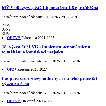
MŽP_98. výzva, SC 1.6, opatření 1.6.6, průběžná
Termín pro podání žádosti:
7. 1. 2026 - 28. 8. 2026
29
So
30
Ne
31
Po
OP FVB
Plánovaná
2021-2027
18. výzva OP FVB - Implementace směrnice o
vymáhání a konfiskaci majetku
Termín pro podání žádosti:
19. 6. 2026 - 31. 8. 2026
OPZ+
Zrušená
2021-2027
Podpora osob znevýhodněných na trhu práce (5) -
výzva zrušena
Termín pro podání žádosti:
17. 6. 2026 - 31. 8. 2026
OP FVB
Otevřená
2021-2027