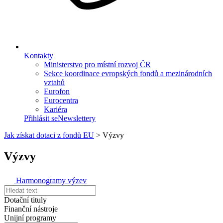
Kontakty
Ministerstvo pro místní rozvoj ČR
Sekce koordinace evropských fondů a mezinárodních
vztahů
Eurofon
Eurocentra
Kariéra
Přihlásit se
Newslettery
Jak získat dotaci z fondů EU
>
Výzvy
Výzvy
Harmonogramy výzev
Dotační tituly
Finanční nástroje
Unijní programy