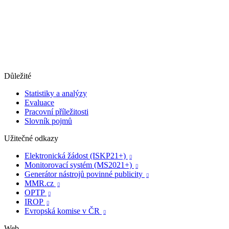
Důležité
Statistiky a analýzy
Evaluace
Pracovní příležitosti
Slovník pojmů
Užitečné odkazy
Elektronická žádost (ISKP21+)

Monitorovací systém (MS2021+)

Generátor nástrojů povinné publicity

MMR.cz

OPTP

IROP

Evropská komise v ČR

Web