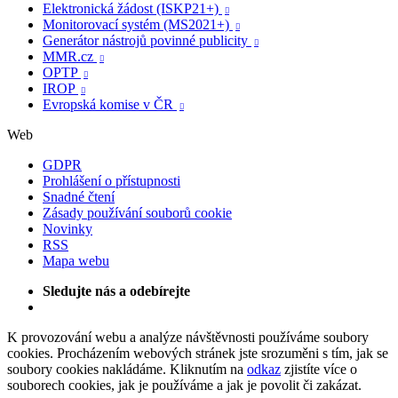
Elektronická žádost (ISKP21+)

Monitorovací systém (MS2021+)

Generátor nástrojů povinné publicity

MMR.cz

OPTP

IROP

Evropská komise v ČR

Web
GDPR
Prohlášení o přístupnosti
Snadné čtení
Zásady používání souborů cookie
Novinky
RSS
Mapa webu
Sledujte nás a odebírejte
K provozování webu a analýze návštěvnosti používáme soubory
cookies. Procházením webových stránek jste srozuměni s tím, jak se
soubory cookies nakládáme. Kliknutím na
odkaz
zjistíte více o
souborech cookies, jak je používáme a jak je povolit či zakázat.