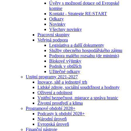
Úvěry s možností dotace od Evropské
komise
Kontakt - Strategie RE:START
Odkazy
Novinky
Všechny novinky
Pracovní skupiny
Veřejná podpora
Legislativa a další dokumenty
Služby obecného hospodářského zájmu
Podpora malého rozsahu (de minimis)
Blokové výjimky
Podnik v obtížích
Užitečné odkazy
Unijní programy 2021-2027
Inovace, sítě a jednotný trh
Lidské zdroje, sociální soudržnost a hodnoty
Oživení a odolnost
Vnitřní bezpečnost, migrace a správa hranic
Životní prostředí a klima
Programové období 2028+
Podcasty k období 2028+
Národní úroveň
Evropská úroveň
Finanční nástroje