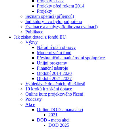
Projekty 21-27
Projekty před rokem 2014
Projekty
Seznam operací (příjemců)
Indikátory - co bylo podpořeno
Evaluace a analýzy (knihovna evaluací)
Publikace
Jak získat dotaci z fondů EU
Výzvy
Národní plán obnovy
Modernizační fond
Přeshraniční a nadnárodní spolupráce
Unijní programy
Finanční nástroje
Období 2014-2020
Období 2021-2027
Vyhledávač dotačních příležitostí
10 kroků k získání dotace
Online kurz projektového řízení
Podcasty
Akce
Online DOD - mapa akcí
2021
DOD - mapa akcí
DOD 2025