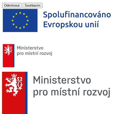
Odmítnout
Souhlasím