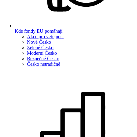
Kde fondy EU pomáhají
Akce pro veřejnost
Nové Česko
Zelené Česko
Moderní Česko
Bezpečné Česko
Česko netradičně