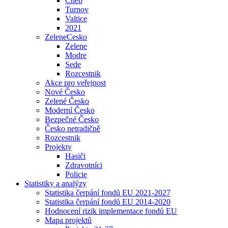
Cheb
Turnov
Valtice
2021
ZeleneCesko
Zelene
Modre
Sede
Rozcestnik
Akce pro veřejnost
Nové Česko
Zelené Česko
Moderní Česko
Bezpečné Česko
Česko netradičně
Rozcestnik
Projekty
Hasiči
Zdravotníci
Policie
Statistiky a analýzy
Statistika čerpání fondů EU 2021-2027
Statistika čerpání fondů EU 2014-2020
Hodnocení rizik implementace fondů EU
Mapa projektů