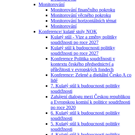
Monitorování
Monitorování finančního pokroku
Monitorování věcného pokroku
Monitorování horizontálních témat
Monitorování
Konference/ kulaté stoly NOK
Kulatý stůl - Vize a změny politiky
soudržnosti po roce 2027
Kulatý stůl k budoucnosti politiky
soudržnosti po roce 2027
Konference Politika soudržnosti v
kontextu českého předsednictví a
příležitosti v evropských fondech
Konference: Zelené a digitální Česko A co
lidé
7. Kulatý stůl k budoucnosti politiky
soudržnosti
Zahájení dialogu mezi Českou republikou
a Evropskou komisí k politice soudržnosti
po roce 2020
6. Kulatý stůl k budoucnosti politiky
soudržnosti
5. Kulatý stůl k budoucnosti politiky
soudržnosti
4. Kulatý stůl k budoucnosti politiky