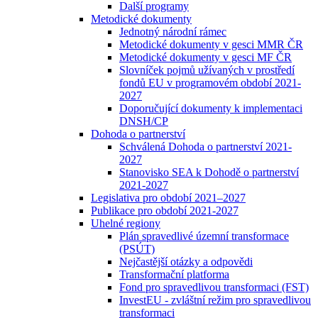
Další programy
Metodické dokumenty
Jednotný národní rámec
Metodické dokumenty v gesci MMR ČR
Metodické dokumenty v gesci MF ČR
Slovníček pojmů užívaných v prostředí
fondů EU v programovém období 2021-
2027
Doporučující dokumenty k implementaci
DNSH/CP
Dohoda o partnerství
Schválená Dohoda o partnerství 2021-
2027
Stanovisko SEA k Dohodě o partnerství
2021-2027
Legislativa pro období 2021–2027
Publikace pro období 2021-2027
Uhelné regiony
Plán spravedlivé územní transformace
(PSÚT)
Nejčastější otázky a odpovědi
Transformační platforma
Fond pro spravedlivou transformaci (FST)
InvestEU - zvláštní režim pro spravedlivou
transformaci