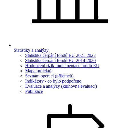
Statistiky a analýzy
Statistika čerpání fondů EU 2021-2027
Statistika čerpání fondů EU 2014-2020
Hodnocení rizik implementace fondů EU
Mapa projektů
Seznam operací (příjemců)
Indikátory - co bylo podpořeno
Evaluace a analýzy (knihovna evaluací)
Publikace