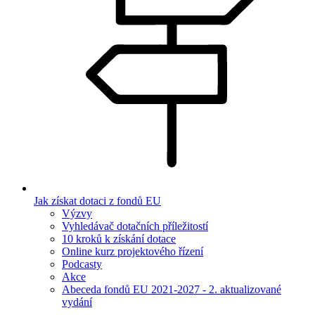
Jak získat dotaci z fondů EU
Výzvy
Vyhledávač dotačních příležitostí
10 kroků k získání dotace
Online kurz projektového řízení
Podcasty
Akce
Abeceda fondů EU 2021-2027 - 2. aktualizované
vydání