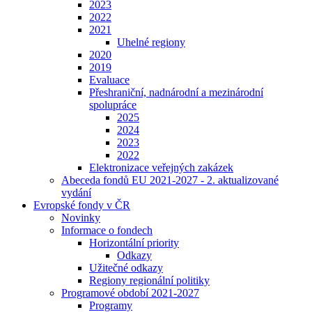
2023
2022
2021
Uhelné regiony
2020
2019
Evaluace
Přeshraniční, nadnárodní a mezinárodní
spolupráce
2025
2024
2023
2022
Elektronizace veřejných zakázek
Abeceda fondů EU 2021-2027 - 2. aktualizované
vydání
Evropské fondy v ČR
Novinky
Informace o fondech
Horizontální priority
Odkazy
Užitečné odkazy
Regiony regionální politiky
Programové období 2021-2027
Programy