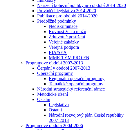
Indikátory
Nařízení kohezní politiky pro období 2014-2020
Prováděcí legislativa 2014-2020
Publikace pro období 2014-2020
Předběžné podmínky
Nediskriminace
Rovnost žen a mužů
Zdravotně postižení
Veřejné zakázky
Veřejná podpora
EIA/SEA
MMR TÝM PRO FN
Programové období 2007-2013
Čerpání v období 2007-2013
Operační programy
Regionální operační programy
Tematické operační programy
Národní strategický referenční rámec
Metodické řízení
Ostatní
Legislativa
Ostatní
Národní rozvojový plán České republiky
2007-2013
Programové období 2004-2006