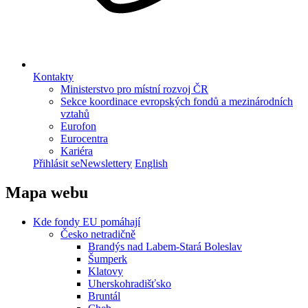
Kontakty
Ministerstvo pro místní rozvoj ČR
Sekce koordinace evropských fondů a mezinárodních
vztahů
Eurofon
Eurocentra
Kariéra
Přihlásit se
Newslettery
English
Mapa webu
Kde fondy EU pomáhají
Česko netradičně
Brandýs nad Labem-Stará Boleslav
Šumperk
Klatovy
Uherskohradišťsko
Bruntál