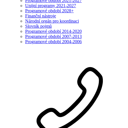
Programové období 2021-2027
Unijní programy 2021-2027
Programové období 2028+
Finanční nástroje
Národní orgán pro koordinaci
Slovník pojmů
Programové období 2014-2020
Programové období 2007-2013
Programové období 2004-2006