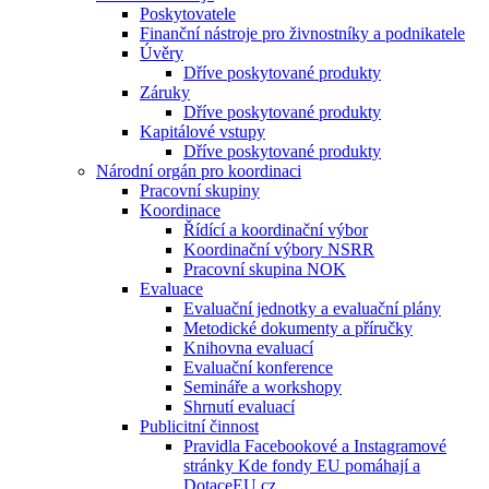
Poskytovatele
Finanční nástroje pro živnostníky a podnikatele
Úvěry
Dříve poskytované produkty
Záruky
Dříve poskytované produkty
Kapitálové vstupy
Dříve poskytované produkty
Národní orgán pro koordinaci
Pracovní skupiny
Koordinace
Řídící a koordinační výbor
Koordinační výbory NSRR
Pracovní skupina NOK
Evaluace
Evaluační jednotky a evaluační plány
Metodické dokumenty a příručky
Knihovna evaluací
Evaluační konference
Semináře a workshopy
Shrnutí evaluací
Publicitní činnost
Pravidla Facebookové a Instagramové
stránky Kde fondy EU pomáhají a
DotaceEU.cz