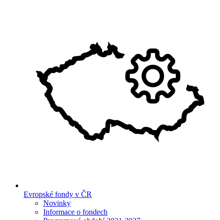
Evropské fondy v ČR
Novinky
Informace o fondech