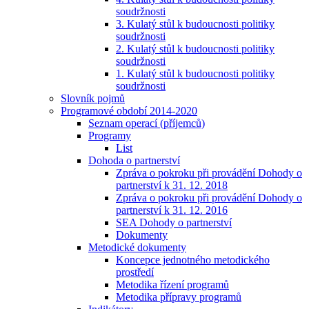
soudržnosti
3. Kulatý stůl k budoucnosti politiky
soudržnosti
2. Kulatý stůl k budoucnosti politiky
soudržnosti
1. Kulatý stůl k budoucnosti politiky
soudržnosti
Slovník pojmů
Programové období 2014-2020
Seznam operací (příjemců)
Programy
List
Dohoda o partnerství
Zpráva o pokroku při provádění Dohody o
partnerství k 31. 12. 2018
Zpráva o pokroku při provádění Dohody o
partnerství k 31. 12. 2016
SEA Dohody o partnerství
Dokumenty
Metodické dokumenty
Koncepce jednotného metodického
prostředí
Metodika řízení programů
Metodika přípravy programů