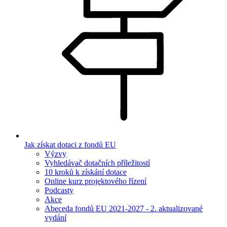
Jak získat dotaci z fondů EU
Výzvy
Vyhledávač dotačních příležitostí
10 kroků k získání dotace
Online kurz projektového řízení
Podcasty
Akce
Abeceda fondů EU 2021-2027 - 2. aktualizované
vydání