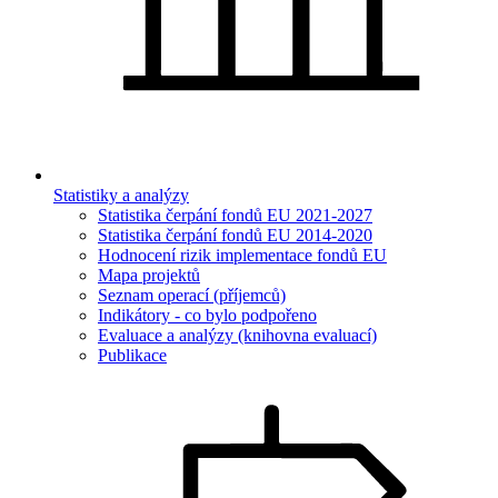
Statistiky a analýzy
Statistika čerpání fondů EU 2021-2027
Statistika čerpání fondů EU 2014-2020
Hodnocení rizik implementace fondů EU
Mapa projektů
Seznam operací (příjemců)
Indikátory - co bylo podpořeno
Evaluace a analýzy (knihovna evaluací)
Publikace