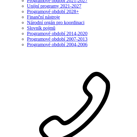
Programové období 2021-2027
Unijní programy 2021-2027
Programové období 2028+
Finanční nástroje
Národní orgán pro koordinaci
Slovník pojmů
Programové období 2014-2020
Programové období 2007-2013
Programové období 2004-2006