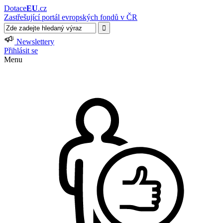
Dotace
EU
.cz
Zastřešující portál evropských fondů v ČR
Newslettery
Přihlásit se
Menu