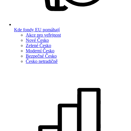
Kde fondy EU pomáhají
Akce pro veřejnost
Nové Česko
Zelené Česko
Moderní Česko
Bezpečné Česko
Česko netradičně