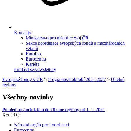
Kontakty
Ministerstvo pro místní rozvoj ČR
Sekce koordinace evropských fondů a mezinárodních
vztahů
Eurofon
Eurocentra
Kariéra
Přihlásit se
Newslettery
Evropské fondy v ČR
>
Programové období 2021-2027
>
Uhelné
regiony
Všechny novinky
Přehled novinek k tématu Uhelné regiony od 1. 1. 2021
.
Kontakty
Národní orgán pro koordinaci
Eurocentra