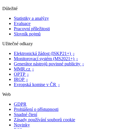
Důležité
Statistiky a analýzy
Evaluace
Pracovní příležitosti
Slovník pojmů
Užitečné odkazy
Elektronická žádost (ISKP21+)

Monitorovací systém (MS2021+)

Generátor nástrojů povinné publicity

MMR.cz

OPTP

IROP

Evropská komise v ČR

Web
GDPR
Prohlášení o přístupnosti
Snadné čtení
Zásady používání souborů cookie
Novinky