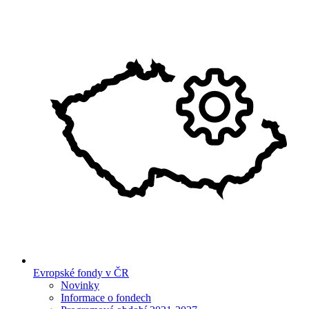
Evropské fondy v ČR
Novinky
Informace o fondech