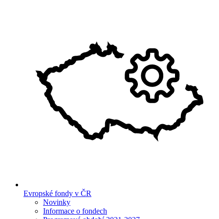
Evropské fondy v ČR
Novinky
Informace o fondech