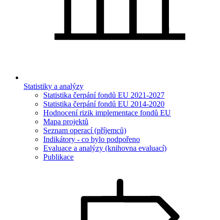
Statistiky a analýzy
Statistika čerpání fondů EU 2021-2027
Statistika čerpání fondů EU 2014-2020
Hodnocení rizik implementace fondů EU
Mapa projektů
Seznam operací (příjemců)
Indikátory - co bylo podpořeno
Evaluace a analýzy (knihovna evaluací)
Publikace