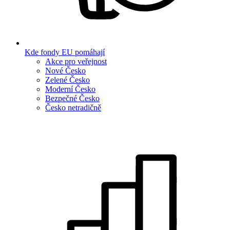
Kde fondy EU pomáhají
Akce pro veřejnost
Nové Česko
Zelené Česko
Moderní Česko
Bezpečné Česko
Česko netradičně