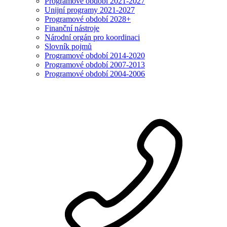
Programové období 2021-2027
Unijní programy 2021-2027
Programové období 2028+
Finanční nástroje
Národní orgán pro koordinaci
Slovník pojmů
Programové období 2014-2020
Programové období 2007-2013
Programové období 2004-2006