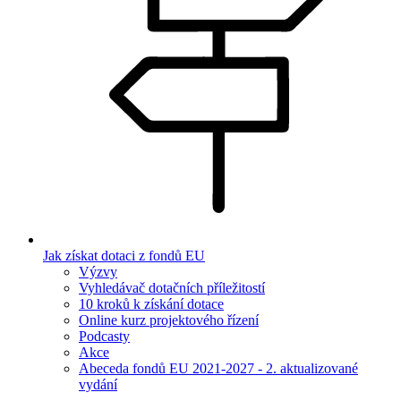
Jak získat dotaci z fondů EU
Výzvy
Vyhledávač dotačních příležitostí
10 kroků k získání dotace
Online kurz projektového řízení
Podcasty
Akce
Abeceda fondů EU 2021-2027 - 2. aktualizované
vydání