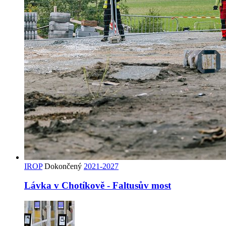
IROP
Dokončený
2021-2027
Lávka v Chotíkově - Faltusův most