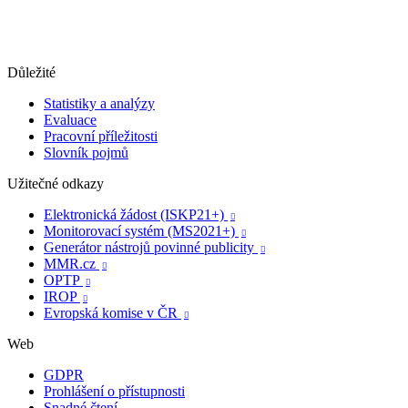
Důležité
Statistiky a analýzy
Evaluace
Pracovní příležitosti
Slovník pojmů
Užitečné odkazy
Elektronická žádost (ISKP21+)

Monitorovací systém (MS2021+)

Generátor nástrojů povinné publicity

MMR.cz

OPTP

IROP

Evropská komise v ČR

Web
GDPR
Prohlášení o přístupnosti
Snadné čtení