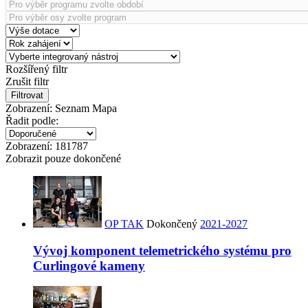
Rozšířený filtr
Zrušit filtr
Filtrovat
Zobrazení:
Seznam
Mapa
Řadit podle:
Zobrazení:
181787
Zobrazit pouze dokončené
OP TAK
Dokončený
2021-2027
Vývoj komponent telemetrického systému pro
Curlingové kameny