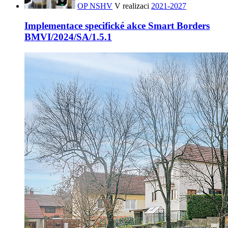
OP NSHV
V realizaci
2021-2027
Implementace specifické akce Smart Borders
BMVI/2024/SA/1.5.1