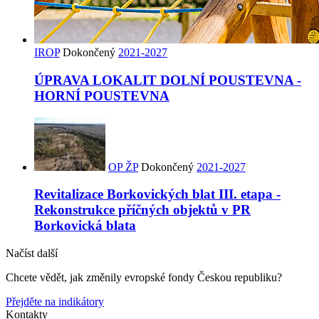
IROP
Dokončený
2021-2027
ÚPRAVA LOKALIT DOLNÍ POUSTEVNA -
HORNÍ POUSTEVNA
OP ŽP
Dokončený
2021-2027
Revitalizace Borkovických blat III. etapa -
Rekonstrukce příčných objektů v PR
Borkovická blata
11548
7893
11100
11060
22299
10610
13847
4650
22374
12236
11168
22006
8328
13591
Načíst další
Chcete vědět, jak změnily evropské fondy Českou republiku?
Přejděte na indikátory
Kontakty