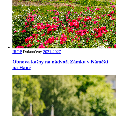
IROP
Dokončený
2021-2027
Obnova kašny na nádvoří Zámku v Náměšti
na Hané