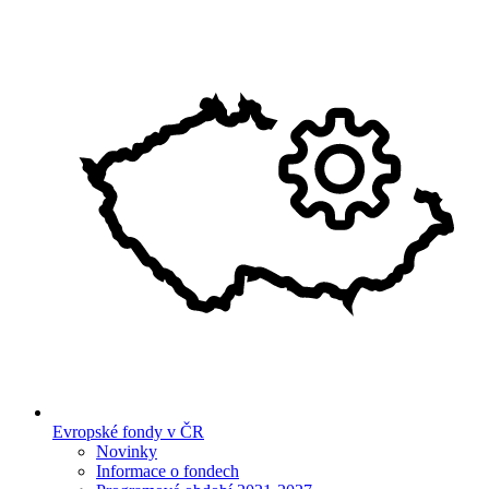
Evropské fondy v ČR
Novinky
Informace o fondech