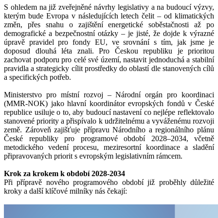
S ohledem na již zveřejněné návrhy legislativy a na budoucí výzvy,
kterým bude Evropa v následujících letech čelit – od klimatických
změn, přes snahu o zajištění energetické soběstačnosti až po
demografické a bezpečnostní otázky – je jisté, že dojde k výrazné
úpravě pravidel pro fondy EU, ve srovnání s tím, jak jsme je
doposud dlouhá léta znali. Pro Českou republiku je prioritou
zachovat podporu pro celé své území, nastavit jednoduchá a stabilní
pravidla a strategicky cílit prostředky do oblastí dle stanovených cílů
a specifických potřeb.
Ministerstvo pro místní rozvoj – Národní orgán pro koordinaci
(MMR-NOK) jako hlavní koordinátor evropských fondů v České
republice usiluje o to, aby budoucí nastavení co nejlépe reflektovalo
stanovené priority a přispívalo k udržitelnému a vyváženému rozvoji
země. Zároveň zajišťuje přípravu Národního a regionálního plánu
České republiky pro programové období 2028–2034, včetně
metodického vedení procesu, meziresortní koordinace a sladění
připravovaných priorit s evropským legislativním rámcem.
Krok za krokem k období 2028-2034
Při přípravě nového programového období již proběhly důležité
kroky a další klíčové milníky nás čekají: