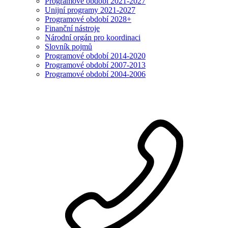
Programové období 2021-2027
Unijní programy 2021-2027
Programové období 2028+
Finanční nástroje
Národní orgán pro koordinaci
Slovník pojmů
Programové období 2014-2020
Programové období 2007-2013
Programové období 2004-2006