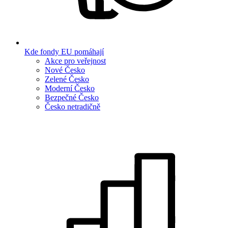
Kde fondy EU pomáhají
Akce pro veřejnost
Nové Česko
Zelené Česko
Moderní Česko
Bezpečné Česko
Česko netradičně