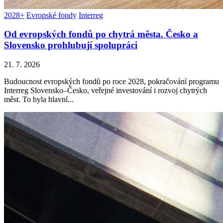
2028+
Evropské fondy
Interreg
Od evropských fondů po chytrá města. Česko a
Slovensko prohlubují spolupráci
21. 7. 2026
Budoucnost evropských fondů po roce 2028, pokračování programu
Interreg Slovensko–Česko, veřejné investování i rozvoj chytrých
měst. To byla hlavní...