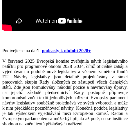
Podívejte se na další
podcasty k období 2028+
V červenci 2025 Evropská komise zveřejnila návrh legislativního
balíčku pro programové období 2028–2034, čímž oficiálně zahájila
vyjednávání o podobě nové legislativy a věcném zaměření fondů
EU. Návrhy legislativy jsou detailně projednávány v rámci
pracovních skupin Rady složených ze zástupců všech členských
států. Zde jsou formulovány národní pozice a navrhovány úpravy,
na jejichž základě předsednictví Rady postupně připravuje
kompromisní znění textů jednotlivých nařízení. Evropský parlament
návrhy legislativy souběžně projednává ve svých výborech a může
k nim předkládat pozměňovací návrhy. Konečná podoba legislativy
je tak výsledkem vyjednávání mezi Evropskou komisí, Radou a
Evropským parlamentem a může být přijata až poté, co se instituce
shodnou na znění textů příslušných nařízení.