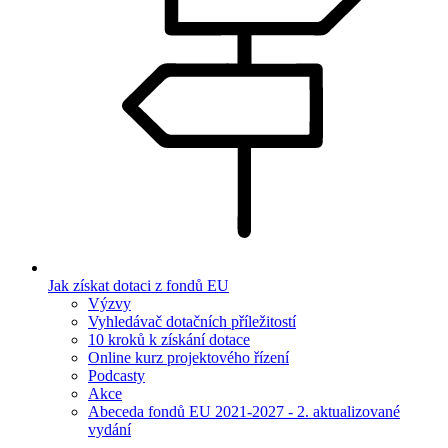
Jak získat dotaci z fondů EU
Výzvy
Vyhledávač dotačních příležitostí
10 kroků k získání dotace
Online kurz projektového řízení
Podcasty
Akce
Abeceda fondů EU 2021-2027 - 2. aktualizované
vydání