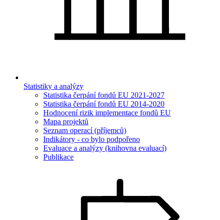
Statistiky a analýzy
Statistika čerpání fondů EU 2021-2027
Statistika čerpání fondů EU 2014-2020
Hodnocení rizik implementace fondů EU
Mapa projektů
Seznam operací (příjemců)
Indikátory - co bylo podpořeno
Evaluace a analýzy (knihovna evaluací)
Publikace