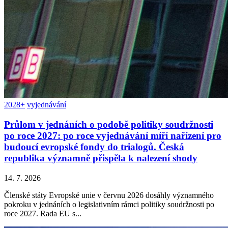
2028+
vyjednávání
Průlom v jednáních o podobě politiky soudržnosti
po roce 2027: po roce vyjednávání míří nařízení pro
budoucí evropské fondy do trialogů. Česká
republika významně přispěla k nalezení shody
14. 7. 2026
Členské státy Evropské unie v červnu 2026 dosáhly významného
pokroku v jednáních o legislativním rámci politiky soudržnosti po
roce 2027. Rada EU s...