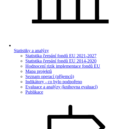
Statistiky a analýzy
Statistika čerpání fondů EU 2021-2027
Statistika čerpání fondů EU 2014-2020
Hodnocení rizik implementace fondů EU
Mapa projektů
Seznam operací (příjemců)
Indikátory - co bylo podpořeno
Evaluace a analýzy (knihovna evaluací)
Publikace