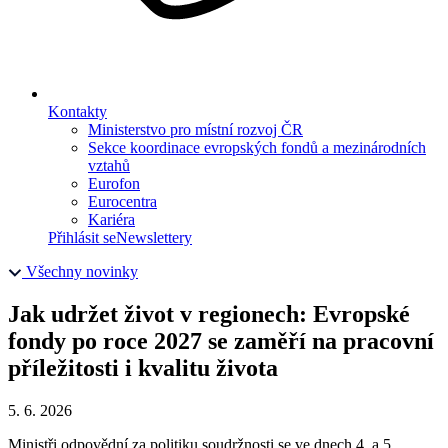
Kontakty
Ministerstvo pro místní rozvoj ČR
Sekce koordinace evropských fondů a mezinárodních
vztahů
Eurofon
Eurocentra
Kariéra
Přihlásit se
Newslettery
Všechny novinky
Jak udržet život v regionech: Evropské
fondy po roce 2027 se zaměří na pracovní
příležitosti i kvalitu života
5. 6. 2026
Ministři odpovědní za politiku soudržnosti se ve dnech 4. a 5.