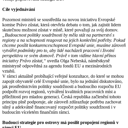
Cíle vyjednávání
Pozornost ministrů se soustředila na novou iniciativu Evropské
komise Právo zůstat, která otevřela debatu o tom, jak zajistit lidem
skutečnou možnost zůstat v místě, které považují za svůj domov.
„Budoucnost politiky soudržnosti by měla stát na partnerství s
regiony a na schopnosti reagovat na jejich konkrétní potřeby. Pokud
chceme posílit konkurenceschopnost Evropské unie, musíme zároveň
vytvářet podmínky pro to, aby lidé nacházeli pracovní i životní
perspektivu ve svém domově. Právě v tom vidíme hlavní přínos
iniciativy Právo zůstat,“
uvedla Olga Nebeská, náměstkyně
ministryně odpovědná za agendu fondů EU a mezinárodních
vztahů.
V rámci aktuálně probíhající veřejné konzultace, do které se mohou
zapojit obyvatelé celé Evropské unie, bylo na jednání diskutováno,
jak prostřednictvím politiky soudržnosti a budoucího rozpočtu EU
podpořit rozvoj regionů, vytváření kvalitních pracovních míst a
příležitostí pro mladou generaci. Česká republika začlenění tohoto
principu plně podporuje, ale zároveň zdůrazňuje potřebu zachovat
silný a adekvátně financovaný rozpočet politiky soudržnosti i v
budoucím víceletém finančním rámci.
Budoucí strategie pro ostrovy má posílit propojení regionů v
rámci EU