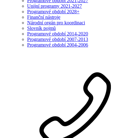
Programové období 2021-2027
Unijní programy 2021-2027
Programové období 2028+
Finanční nástroje
Národní orgán pro koordinaci
Slovník pojmů
Programové období 2014-2020
Programové období 2007-2013
Programové období 2004-2006