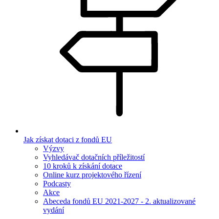
Jak získat dotaci z fondů EU
Výzvy
Vyhledávač dotačních příležitostí
10 kroků k získání dotace
Online kurz projektového řízení
Podcasty
Akce
Abeceda fondů EU 2021-2027 - 2. aktualizované
vydání