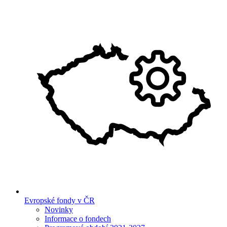
Evropské fondy v ČR
Novinky
Informace o fondech