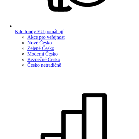
Kde fondy EU pomáhají
Akce pro veřejnost
Nové Česko
Zelené Česko
Moderní Česko
Bezpečné Česko
Česko netradičně