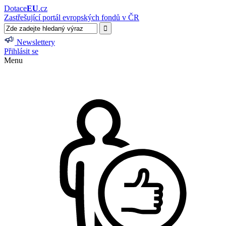
Dotace
EU
.cz
Zastřešující portál evropských fondů v ČR
Newslettery
Přihlásit se
Menu