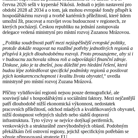
června 2026 sešli v kyperské Nikósii. Jednali o jejím nastavení pro
období 2028 až 2034 a o tom, jak mohou evropské fondy přispět k
hospodářskému rozvoji a tvorbě kariérních příležitostí, které lidem
umožní žít, pracovat a rozvíjet svou budoucnost v regionech, ze
kterých pocházejí. Českou republiku na jednání zastupovala
delegace vedená ministryní pro místní rozvoj Zuzanou Mrázovou.
„Politika soudržnosti patří mezi nejúspěšnější evropské politiky,
protože dokáže reagovat na rozdílné potřeby jednotlivých regionů a
přispívá k jejich dlouhodobému rozvoji. Proto prosazujeme, aby si i
v budoucnu zachovala silnou roli a odpovídající finanční zdroje.
Diskuse, jako je ta dnešní, jsou důležité pro hledání řešení, která
budou lépe zohledňovat specifické podmínky regionů a posilovat
jejich konkurenceschopnost i kvalitu života obyvatel,
“ uvedla
ministryně pro místní rozvoj Zuzana Mrázová.
Příčiny vylidňování regionů nejsou pouze demografické, ale
souvisejí také s hospodářskými a sociálními faktory. Mezi nejčastější
patří dlouhodobě nižší ekonomická výkonnost, nedostatek
pracovních příležitostí, odchod mladých a kvalifikovaných obyvatel,
nižší dostupnost veřejných služeb nebo slabší dopravní
infrastruktura. Tyto výzvy se nejvíce dotýkají periferních,
venkovských a strukturálně znevýhodněných oblastí. Podobným
překážkám čelí ostrovní regiony, jejichž specifickým potřebám se
věnuje připravovaná strategie EU.